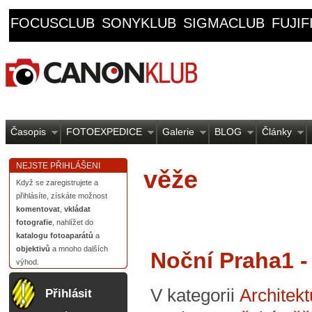
FOCUSCLUB
SONYKLUB
SIGMACLUB
FUJI
Časopis
FOTOEXPEDICE
Galerie
BLOG
Články
NEJSTE PŘIHLÁŠENI
věže
Když se zaregistrujete a
přihlásíte, získáte možnost
komentovat
,
vkládat
fotografie
, nahlížet do
katalogu fotoaparátů
a
objektivů
a mnoho dalších
Noční Praha1 -
výhod.
V kategorii
Architekt
Přihlásit