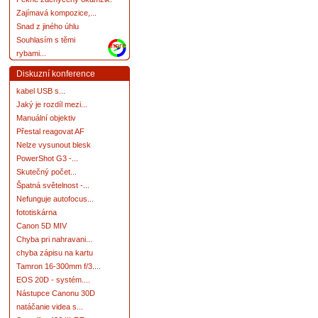
Zajímavá kompozice,...
Snad z jiného úhlu
Souhlasím s těmi
more
rybami...
Diskuzní konference
kabel USB s...
Jaký je rozdíl mezi...
Manuální objektiv
Přestal reagovat AF
Nelze vysunout blesk
PowerShot G3 -...
Skutečný počet...
Špatná světelnost -...
Nefunguje autofocus...
fototiskárna
Canon 5D MIV
Chyba pri nahravani...
chyba zápisu na kartu
Tamron 16-300mm f/3....
EOS 20D - systém....
Nástupce Canonu 30D
natáčanie videa s...