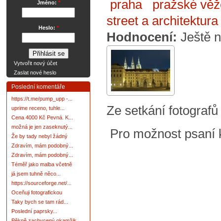
praha
pražské věž
Jméno:
*
street a architektur
Heslo:
*
Hodnocení:
Ještě 
Vytvořit nový účet
Zaslat nové heslo
Poslední komentáře
https://t.me/pump_upp -...
Ze setkání fotograf
uprime receno, tuhle...
Cena 4000 Kč Pevná. K...
možná je jen zaseknutý...
Pro možnost psaní
Že by tady nebyl žádný
Zdravím, mám podobný...
Zdravím, mám podobný...
Téměř jako malba včetně
já jsem tuhně něco...
https://sourceforge.net/...
Oceňuji fotografickou
Taky bych se tam rád...
Poslední paprsky...
Pěkně zachycený okamžik.