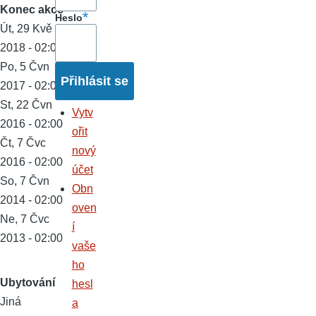
Konec akce
Heslo
Út, 29 Kvě
2018 - 02:00
Po, 5 Čvn
2017 - 02:00
St, 22 Čvn
Vytv
2016 - 02:00
ořit
Čt, 7 Čvc
nový
2016 - 02:00
účet
So, 7 Čvn
Obn
2014 - 02:00
oven
Ne, 7 Čvc
í
2013 - 02:00
vaše
ho
Ubytování
hesl
Jiná
a