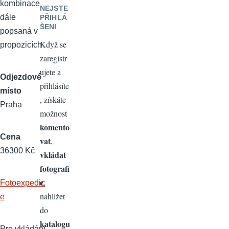
kombinace
NEJSTE
dále
PŘIHLÁ
ŠENI
popsaná v
Když se
propozicích
zaregistr
ujete a
Odjezdové
přihlásíte
místo
, získáte
Praha
možnost
komento
Cena
vat
,
36300 Kč
vkládat
fotografi
e
,
Fotoexpedic
nahlížet
e
do
katalogu
Pro vkládání