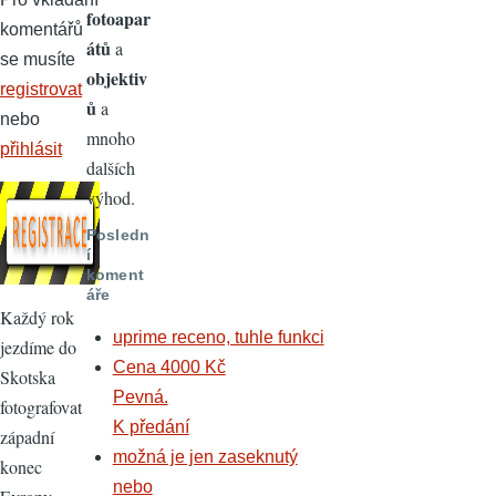
fotoapar
komentářů
átů
a
se musíte
objektiv
registrovat
ů
a
nebo
mnoho
přihlásit
dalších
výhod.
Posledn
í
koment
áře
Každý rok
uprime receno, tuhle funkci
jezdíme do
Cena 4000 Kč
Skotska
Pevná.
fotografovat
K předání
západní
možná je jen zaseknutý
konec
nebo