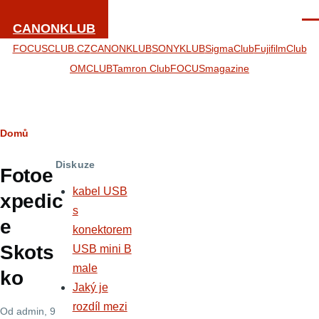
Přejít k hlavnímu obsahu
Men
CANONKLUB
FOCUSCLUB.CZ
CANONKLUB
SONYKLUB
SigmaClub
FujifilmClub
OMCLUB
Tamron Club
FOCUSmagazine
Drobečková
Domů
navigace
Diskuze
Fotoe
kabel USB
xpedic
s
e
konektorem
Skots
USB mini B
male
ko
Jaký je
rozdíl mezi
Od
admin
, 9