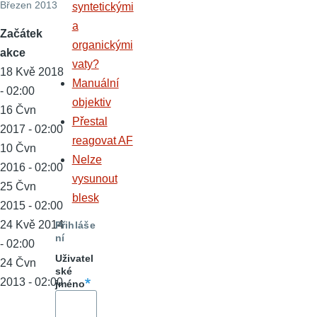
Březen 2013
syntetickými
a
Začátek
organickými
akce
vaty?
18 Kvě 2018
Manuální
- 02:00
objektiv
16 Čvn
Přestal
2017 - 02:00
reagovat AF
10 Čvn
Nelze
2016 - 02:00
vysunout
25 Čvn
blesk
2015 - 02:00
24 Kvě 2014
Přihláše
ní
- 02:00
Uživatel
24 Čvn
ské
2013 - 02:00
jméno