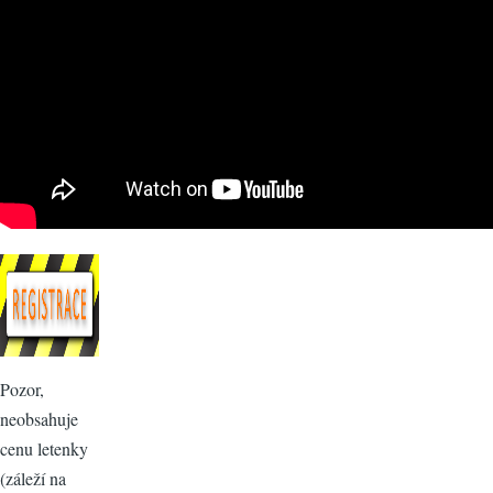
Pozor,
neobsahuje
cenu letenky
(záleží na