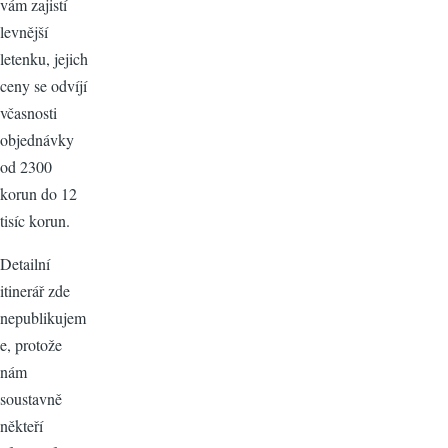
vám zajistí
levnější
letenku, jejich
ceny se odvíjí
včasnosti
objednávky
od 2300
korun do 12
tisíc korun.
Detailní
itinerář zde
nepublikujem
e, protože
nám
soustavně
někteří