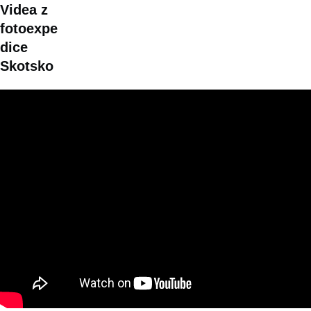
Videa z
fotoexpe
dice
Skotsko