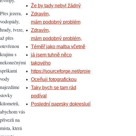
Evropy.
Že by tady nebyl žádný
Přes jezera,
Zdravím,
vodopády,
mám podobný problém
hrady, tvrze,
Zdravím,
až přes
mám podobný problém,
otevřenou
Téměř jako malba včetně
krajinu s
já jsem tuhně něco
nekonečnými
takového
sprškami
https://sourceforge.net/proje
vody
Oceňuji fotografickou
najezdíme
Taky bych se tam rád
stovky
podíval
kilometrů,
Poslední paprsky dokreslují
abychom vás
přivezli na
místa, která