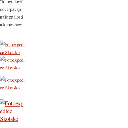
"fotografové"
odčerpávají
naše znalosti
a know-how.