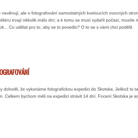
ě nevěnuji, ale o fotografování samostatných kvetoucích ovocných stro
itéru trvají několik málo dní; a k tomu se musí vydařit počasí, musíte 
ok... Co udělat pro to, aby se to povedlo? O to se s vámi chci podělit.
TOGRAFOVÁNÍ
y dohodli, že vykonáme fotografickou expedici do Skotska. Jelikož to 
m. Celkem bychom měli na expedici strávit 14 dní. Focení Skotska je as