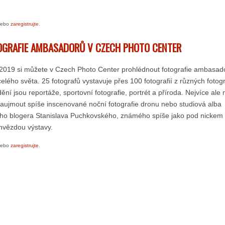
ebo
zaregistrujte
.
OGRAFIE AMBASADORŮ V CZECH PHOTO CENTER
 2019 si můžete v Czech Photo Center prohlédnout fotografie ambasad
ého světa. 25 fotografů vystavuje přes 100 fotografií z různých fotog
idění jsou reportáže, sportovní fotografie, portrét a příroda. Nejvíce al
aujmout spíše inscenované noční fotografie dronu nebo studiová alba
ho blogera Stanislava Puchkovského, známého spíše jako pod nickem
hvězdou výstavy.
ebo
zaregistrujte
.