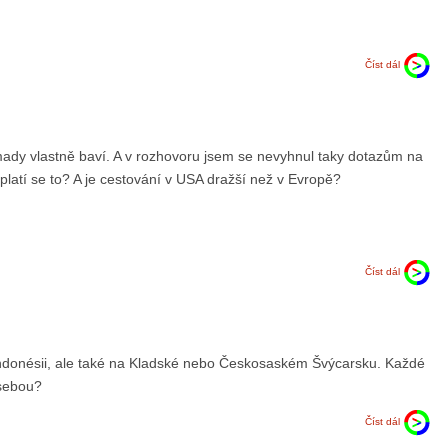
Číst dál
omady vlastně baví. A v rozhovoru jsem se nevyhnul taky dotazům na
platí se to? A je cestování v USA dražší než v Evropě?
Číst dál
 Indonésii, ale také na Kladské nebo Českosaském Švýcarsku. Každé
 sebou?
Číst dál