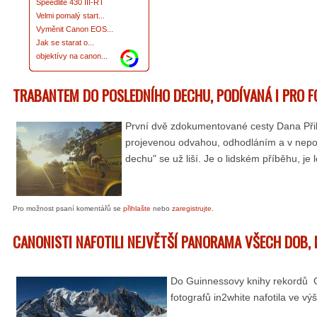
Speedlite 430 III-RT
Velmi pomalý start...
Vyměnit Canon EOS...
Jak se starat o...
objektívy na canon...
TRABANTEM DO POSLEDNÍHO DECHU, PODÍVANÁ I PRO 
První dvě zdokumentované cesty Dana Přibá
projevenou odvahou, odhodláním a v nepos
dechu" se už liší. Je o lidském příběhu, j
Pro možnost psaní komentářů se
přihlašte
nebo
zaregistrujte
.
CANONISTI NAFOTILI NEJVĚTŠÍ PANORAMA VŠECH DOB, 
Do Guinnessovy knihy rekordů G
fotografů in2white nafotila ve vý