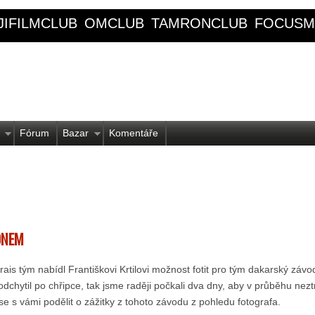
JIFILMCLUB
OMCLUB
TAMRONCLUB
FOCUSM
Fórum
Bazar
Komentáře
ONEM
ais tým nabídl Františkovi Krtilovi možnost fotit pro tým dakarský závo
dchytil po chřipce, tak jsme raději počkali dva dny, aby v průběhu neztr
se s vámi podělit o zážitky z tohoto závodu z pohledu fotografa.