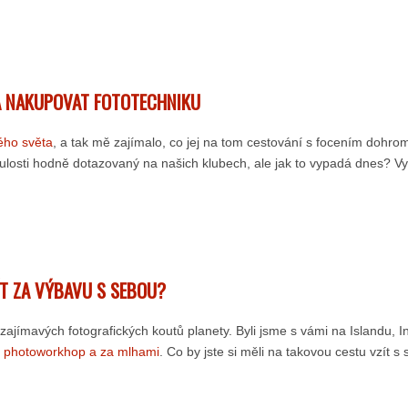
 A NAKUPOVAT FOTOTECHNIKU
ého světa
, a tak mě zajímalo, co jej na tom cestování s focením dohr
nulosti hodně dotazovaný na našich klubech, ale jak to vypadá dnes? Vy
ÍT ZA VÝBAVU S SEBOU?
ajímavých fotografických koutů planety. Byli jsme s vámi na Islandu,
h photoworkhop a za mlhami
. Co by jste si měli na takovou cestu vzít s