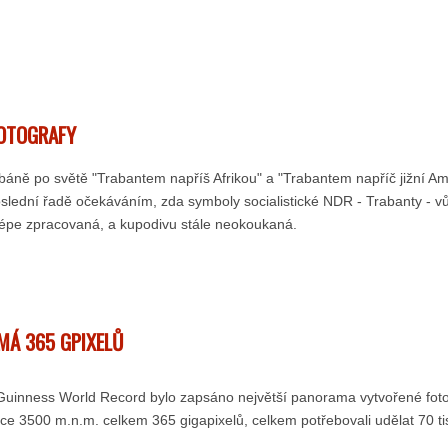
FOTOGRAFY
ně po světě "Trabantem napříš Afrikou" a "Trabantem napříč jižní Ame
lední řadě očekáváním, zda symboly socialistické NDR - Trabanty - v
e lépe zpracovaná, a kupodivu stále neokoukaná.
MÁ 365 GPIXELŮ
uinness World Record bylo zapsáno největší panorama vytvořené fotog
šce 3500 m.n.m. celkem 365 gigapixelů, celkem potřebovali udělat 70 tis