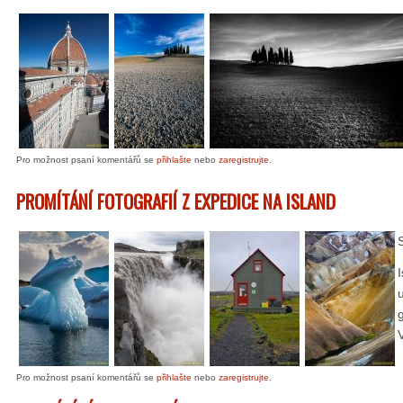
Pro možnost psaní komentářů se
přihlašte
nebo
zaregistrujte
.
PROMÍTÁNÍ FOTOGRAFIÍ Z EXPEDICE NA ISLAND
Pro možnost psaní komentářů se
přihlašte
nebo
zaregistrujte
.