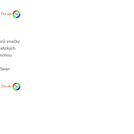
Číst dál
orů značky
rafických
e mohou
 Sean
Číst dál