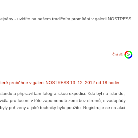
zveřejněny - uvidíte na našem tradičním promítání v galerii NOSTRESS.
Číst dál
teré proběhne v galerii NOSTRESS 13. 12. 2012 od 18 hodin
.
landu a připravil tam fotografickou expedici. Kdo byl na Islandu,
pravidla pro focení v této zapomenuté zemi bez stromů, s vodopády,
yly pořízeny a jaké techniky bylo použito. Registrujte se na akci.