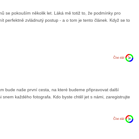
mů se pokouším několik let. Láká mě totiž to, že podmínky pro
mít perfektně zvládnutý postup - a o tom je tento článek. Když se to
Číst dál
tam bude naše první cesta, na které budeme připravovat další
i snem každého fotografa. Kdo byste chtěl jet s námi, zaregistrujte
Číst dál