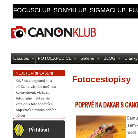
FOCUSCLUB
SONYKLUB
SIGMACLUB
FU
Časopis
FOTOEXPEDICE
Galerie
BLOG
Články
NEJSTE PŘIHLÁŠENI
Fotocestopisy
Když se zaregistrujete a
přihlásíte, získáte možnost
komentovat
,
vkládat
fotografie
, nahlížet do
POPRVÉ NA DAKAR S CAN
katalogu fotoaparátů
a
objektivů
a mnoho dalších
výhod.
Samur
jsem o
Přihlásit
mohl 