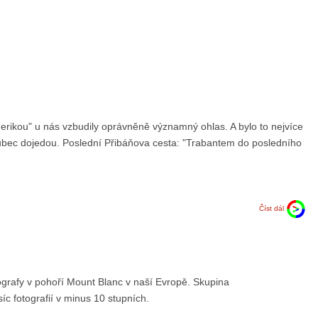
rikou" u nás vzbudily oprávněně významný ohlas. A bylo to nejvíce
ůbec dojedou. Poslední Přibáňova cesta: "Trabantem do posledního
Číst dál
rafy v pohoří Mount Blanc v naší Evropě. Skupina
íc fotografií v minus 10 stupních.