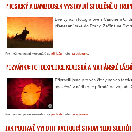
PROSICKÝ A BAMBOUSEK VYSTAVUJÍ SPOLEČNĚ O TROPI
Dva výrazní fotografové s Canonem Ondřej
přenesení také do Prahy. Začíná ve Slov
Pro možnost psaní komentářů se
přihlašte
nebo
zaregistrujte
.
POZVÁNKA: FOTOEXPEDICE KLADSKÁ A MARIÁNSKÉ LÁZN
Připravili jsme pro vás členy našich foto
společně v nádherné přírodě na západu Če
Pro možnost psaní komentářů se
přihlašte
nebo
zaregistrujte
.
JAK POUTAVĚ VYFOTIT KVETOUCÍ STROM NEBO SOLITÉR