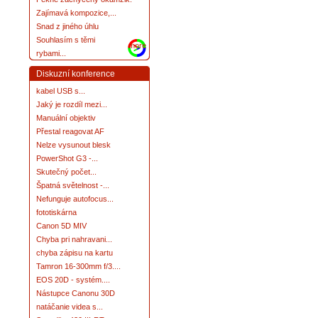
Zajímavá kompozice,...
Snad z jiného úhlu
Souhlasím s těmi
more
rybami...
Diskuzní konference
kabel USB s...
Jaký je rozdíl mezi...
Manuální objektiv
Přestal reagovat AF
Nelze vysunout blesk
PowerShot G3 -...
Skutečný počet...
Špatná světelnost -...
Nefunguje autofocus...
fototiskárna
Canon 5D MIV
Chyba pri nahravani...
chyba zápisu na kartu
Tamron 16-300mm f/3....
EOS 20D - systém....
Nástupce Canonu 30D
natáčanie videa s...