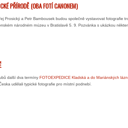
CKÉ PŘÍRODĚ (OBA FOTÍ CANONEM)
 Prosický a Petr Bambousek budou společně vystavovat fotografie tropi
enském národném múzeu v Bratislavě 5. 9. Pozvánka s ukázkou některý
Ě
klubů další dva termíny
FOTOEXPEDICE Kladská a do Mariánských lázn
ska udělali typické fotografie pro místní podnebí.