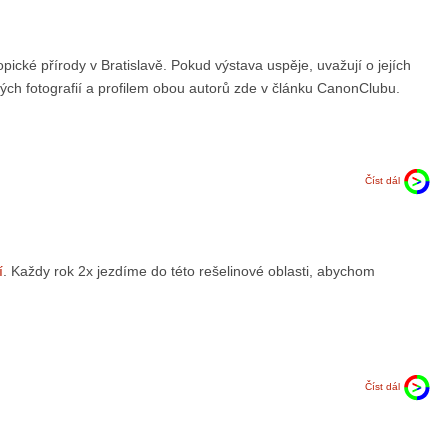
cké přírody v Bratislavě. Pokud výstava uspěje, uvažují o jejích
ch fotografií a profilem obou autorů zde v článku CanonClubu.
Číst dál
í
. Každy rok 2x jezdíme do této rešelinové oblasti, abychom
Číst dál