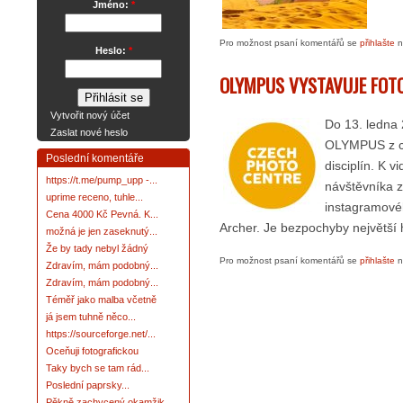
Jméno:
*
Pro možnost psaní komentářů se
přihlašte
n
Heslo:
*
OLYMPUS VYSTAVUJE FOT
Vytvořit nový účet
Do 13. ledna
Zaslat nové heslo
OLYMPUS z cel
Poslední komentáře
disciplín. K v
https://t.me/pump_upp -...
návštěvníka z
uprime receno, tuhle...
instagramové
Cena 4000 Kč Pevná. K...
Archer. Je bezpochyby největší 
možná je jen zaseknutý...
Že by tady nebyl žádný
Pro možnost psaní komentářů se
přihlašte
n
Zdravím, mám podobný...
Zdravím, mám podobný...
Téměř jako malba včetně
já jsem tuhně něco...
https://sourceforge.net/...
Oceňuji fotografickou
Taky bych se tam rád...
Poslední paprsky...
Pěkně zachycený okamžik.