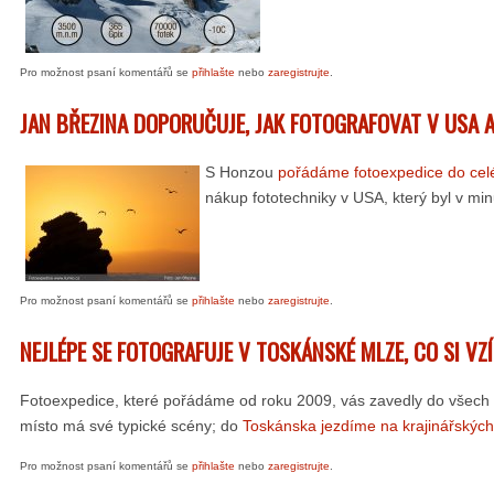
Pro možnost psaní komentářů se
přihlašte
nebo
zaregistrujte
.
JAN BŘEZINA DOPORUČUJE, JAK FOTOGRAFOVAT V USA
S Honzou
pořádáme fotoexpedice do cel
nákup fototechniky v USA, který byl v mi
Pro možnost psaní komentářů se
přihlašte
nebo
zaregistrujte
.
NEJLÉPE SE FOTOGRAFUJE V TOSKÁNSKÉ MLZE, CO SI VZ
Fotoexpedice, které pořádáme od roku 2009, vás zavedly do všech z
místo má své typické scény; do
Toskánska jezdíme na krajinářskýc
Pro možnost psaní komentářů se
přihlašte
nebo
zaregistrujte
.