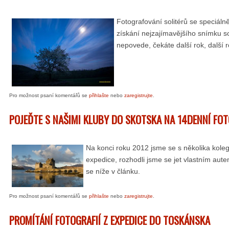
Fotografování solitérů se speciáln
získání nejzajímavějšího snímku sol
nepovede, čekáte další rok, další r
Pro možnost psaní komentářů se
přihlašte
nebo
zaregistrujte
.
POJEĎTE S NAŠIMI KLUBY DO SKOTSKA NA 14DENNÍ FO
Na konci roku 2012 jsme se s několika koleg
expedice, rozhodli jsme se jet vlastním aute
se níže v článku.
Pro možnost psaní komentářů se
přihlašte
nebo
zaregistrujte
.
PROMÍTÁNÍ FOTOGRAFIÍ Z EXPEDICE DO TOSKÁNSKA