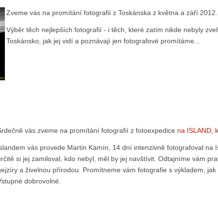
Zveme vás na promítání fotografií z Toskánska z května a září 2012.
Výběr těch nejlepších fotografií - i těch, které zatím nikde nebyly 
Toskánsko, jak jej vidí a poznávají jen fotografové promítáme...
Srdečně vás zveme na promítání fotografií z fotoexpedice
na ISLAND, k
Islandem vás provede Martin Kamín, 14 dní intenzivně fotografoval na Is
určitě si jej zamiloval, kdo nebyl, měl by jej navštívit. Odtajníme vám 
gejzíry a živelnou přírodou. Promítneme vám fotografie s výkladem, jak b
Vstupné dobrovolné.