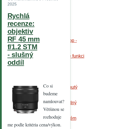
výhod.
2025
Posledn
Rychlá
í
recenze:
koment
áře
objektiv
RF 45 mm
https://t.me/pump_upp -
f/1.2 STM
best
- slušný
uprime receno, tuhle funkci
oddíl
Cena 4000 Kč
Pevná.
K předání
Co si
možná je jen zaseknutý
budeme
nebo
namlouvat?
Že by tady nebyl žádný
Většinou se
Zdravím,
rozhoduje
mám podobný problém
me podle kritéria cena/výkon.
Zdravím,