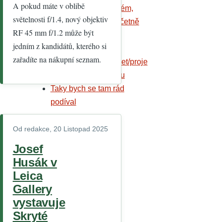
A pokud máte v oblibě
mám podobný problém,
světelnosti f/1.4, nový objektiv
Téměř jako malba včetně
RF 45 mm f/1.2 může být
já jsem tuhně něco
jedním z kandidátů, kterého si
takového
zařadíte na nákupní seznam.
https://sourceforge.net/proje
Oceňuji fotografickou
Taky bych se tam rád
podíval
Od
redakce
, 20 Listopad 2025
Josef
Husák v
Leica
Gallery
vystavuje
Skryté