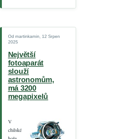
Od
martinkamin
, 12 Srpen
2025
Největší
fotoaparát
slouží
astronomům,
má 3200
megapixelů
V
chilské
hoře