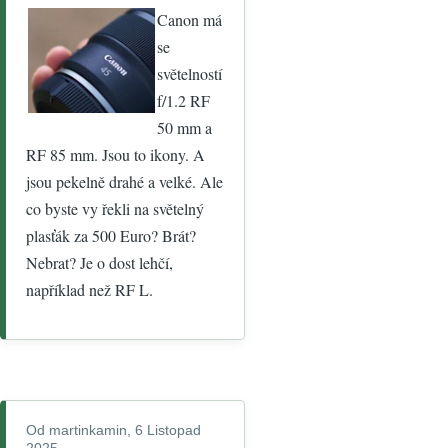
Canon má
se
světelností
f/1.2 RF
50 mm a
RF 85 mm. Jsou to ikony. A
jsou pekelně drahé a velké. Ale
co byste vy řekli na světelný
plasťák za 500 Euro? Brát?
Nebrat? Je o dost lehčí,
například než RF L.
Od
martinkamin
, 6 Listopad
2025