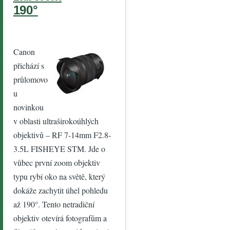
organickými
190°
vaty?
Manuální
objektiv
Canon
Přestal
přichází s
reagovat AF
průlomovo
Nelze
u
vysunout
novinkou
blesk
v oblasti ultraširokoúhlých
objektivů – RF 7-14mm F2.8-
Přihláše
ní
3.5L FISHEYE STM. Jde o
Uživatel
vůbec první zoom objektiv
ské
typu rybí oko na světě, který
jméno
dokáže zachytit úhel pohledu
až 190°. Tento netradiční
Heslo
objektiv otevírá fotografům a