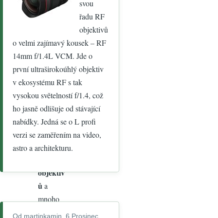
přihlásíte
svou
, získáte
řadu RF
možnost
objektivů
komento
o velmi zajímavý kousek – RF
vat
,
14mm f/1.4L VCM. Jde o
vkládat
první ultraširokoúhlý objektiv
fotografi
v ekosystému RF s tak
e
,
vysokou světelností f/1.4, což
nahlížet
ho jasně odlišuje od stávající
do
nabídky. Jedná se o L profi
katalogu
verzi se zaměřením na video,
fotoapar
astro a architekturu.
átů
a
objektiv
ů
a
mnoho
dalších
Od
martinkamin
, 6 Prosinec