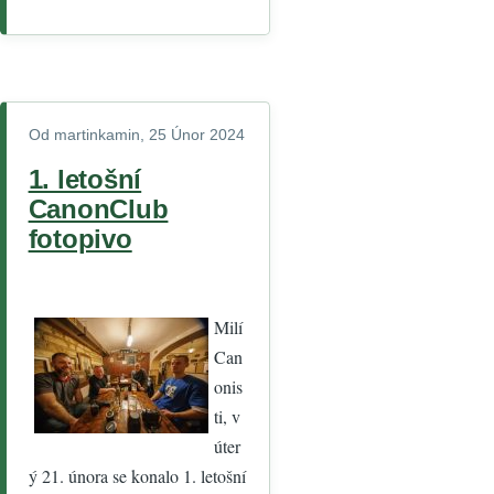
Od
martinkamin
, 25 Únor 2024
1. letošní
CanonClub
fotopivo
Milí
Can
onis
ti, v
úter
ý 21. února se konalo 1. letošní