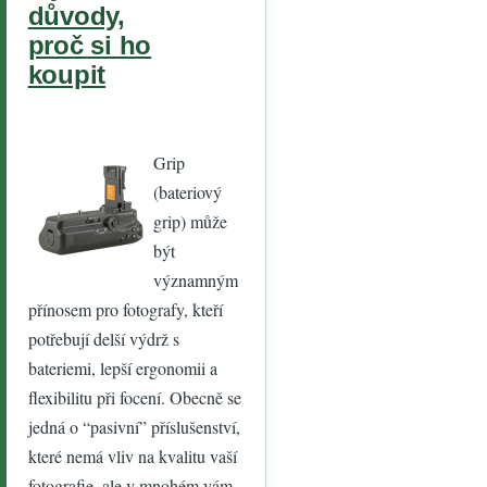
důvody,
proč si ho
koupit
Grip
(bateriový
grip) může
být
významným
přínosem pro fotografy, kteří
potřebují delší výdrž s
bateriemi, lepší ergonomii a
flexibilitu při focení. Obecně se
jedná o “pasivní” příslušenství,
které nemá vliv na kvalitu vaší
fotografie, ale v mnohém vám