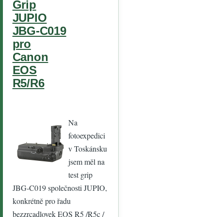
Grip
JUPIO
JBG-C019
pro
Canon
EOS
R5/R6
Na
fotoexpedici
v Toskánsku
jsem měl na
test grip
JBG-C019 společnosti JUPIO,
konkrétně pro řadu
bezzrcadlovek EOS R5 /R5c /