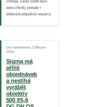
zvětšuje, a tedy rozdíl mezi
nimi a blesky pomalu v
některých případech smazává.
Od
martinkamin
, 2 Březen
2024
Sigma má
příliš
objednávek
a nestíhá
vyrábět
objektiv
500 f/5,6
DG DN OS