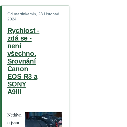
Od
martinkamin
, 23 Listopad
2024
Rychlost -
zdá se -
není
všechno.
Srovnání
Canon
EOS R3 a
SONY
A9III
Nedávn
o jsem