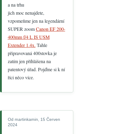
a na trhu
jich moc nenajdete,
vzpomeňme jen na legendární
SUPER zoom
Canon EF 200-
400mm f/4 L IS USM
Extender 1.4x.
Tahle
připravovaná 400stovka je
zatím jen příhlášena na
patentový úřad. Pojďme si k ní
říci něco více.
Od
martinkamin
, 15 Červen
2024