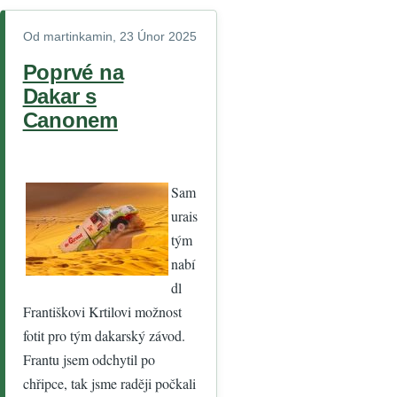
Od
martinkamin
, 23 Únor 2025
Poprvé na
Dakar s
Canonem
Sam
urais
tým
nabí
dl
Františkovi Krtilovi možnost
fotit pro tým dakarský závod.
Frantu jsem odchytil po
chřipce, tak jsme raději počkali