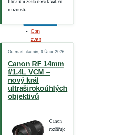
filmařům zcela nové kreativní
možnosti.
Obn
oven
í
Od
martinkamin
, 6 Únor 2026
vaše
Canon RF 14mm
ho
f/1.4L VCM –
hesl
nový král
a
ultraširokoúhlých
NEJSTE
objektivů
PŘIHLÁ
ŠENI
Když se
zaregistr
Canon
ujete a
rozšiřuje