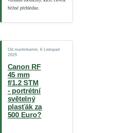
běžně přehlédne.
Od
martinkamin
, 6 Listopad
2025
Canon RF
45 mm
f/1.2 STM
- portrétní
světelný
plasťák za
500 Euro?