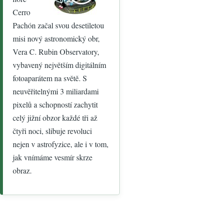
Cerro
Pachón začal svou desetiletou
misi nový astronomický obr,
Vera C. Rubin Observatory,
vybavený největším digitálním
fotoaparátem na světě. S
neuvěřitelnými 3 miliardami
pixelů a schopností zachytit
celý jižní obzor každé tři až
čtyři noci, slibuje revoluci
nejen v astrofyzice, ale i v tom,
jak vnímáme vesmír skrze
obraz.