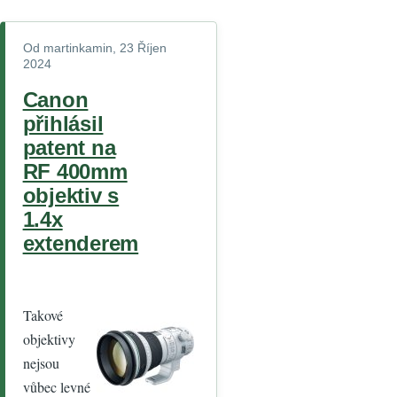
Od
martinkamin
, 23 Říjen
2024
Canon
přihlásil
patent na
RF 400mm
objektiv s
1.4x
extenderem
Takové
objektivy
nejsou
vůbec levné