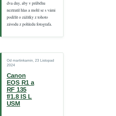
dva dny, aby v průběhu
neztratil hlas a mohl se s vámi
podělit o zážitky z tohoto
závodu z pohledu fotografa.
Od
martinkamin
, 23 Listopad
2024
Canon
EOS R1 a
RF 135
f/1.8 IS L
USM