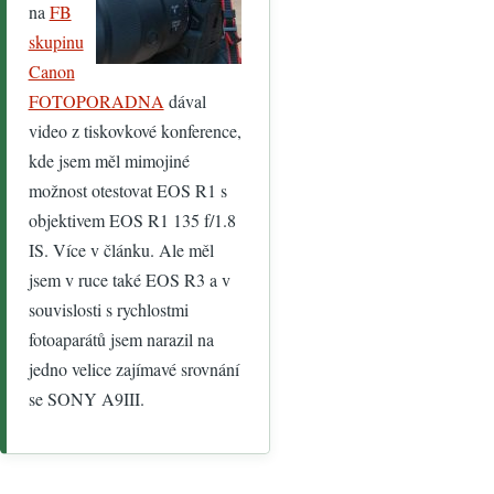
na
FB
skupinu
Canon
FOTOPORADNA
dával
video z tiskovkové konference,
kde jsem měl mimojiné
možnost otestovat EOS R1 s
objektivem EOS R1 135 f/1.8
IS. Více v článku. Ale měl
jsem v ruce také EOS R3 a v
souvislosti s rychlostmi
fotoaparátů jsem narazil na
jedno velice zajímavé srovnání
se SONY A9III.