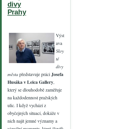
divy
Prahy
Výst
ava
Skry
té
divy
Josefa
města
představuje práci
Husáka v Leica Gallery
,
který se dlouhodobě zaměřuje
na každodennost pražských
ulic. I když vychází z
obyčejných situací, dokáže v
nich najít jemné významy a
vizuální momenty, které člověk