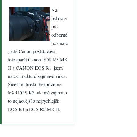
Na
tiskovce
pro
odborné
novináře
, kde Canon představoval
fotoaparát Canon EOS R5 MK
II a CANON EOS R1, jsem
natočil některé zajímavé videa.
Sice tam trošku bezprizorně
ležel EOS R3, ale mě zajímalo
to nejnovější a nejrychlejší:
EOS R1 a EOS R5 MK II.