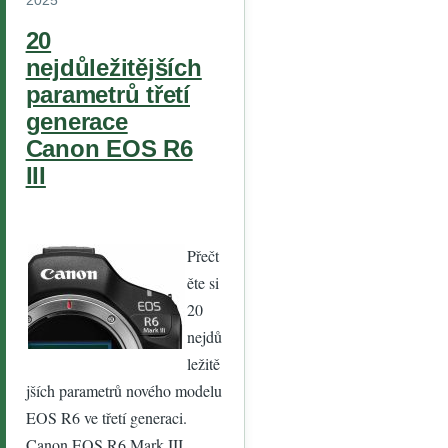
20
nejdůležitějších
parametrů třetí
generace
Canon EOS R6
III
Přečt
ěte si
20
nejdů
ležitě
jších parametrů nového modelu
EOS R6 ve třetí generaci.
Canon EOS R6 Mark III