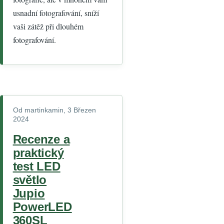
usnadní fotografování, sníží
vaši zátěž při dlouhém
fotografování.
Od
martinkamin
, 3 Březen
2024
Recenze a
praktický
test LED
světlo
Jupio
PowerLED
360SL