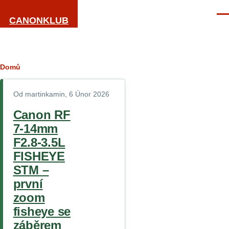
Přejít k hlavnímu obsahu
Men
CANONKLUB
Drobečková
Domů
navigace
Diskuze
Od
martinkamin
, 6 Únor 2026
kabel USB
Canon RF
s
7-14mm
konektorem
F2.8-3.5L
USB mini B
FISHEYE
male
STM –
Jaký je
první
rozdíl mezi
zoom
syntetickými
fisheye se
a
záběrem