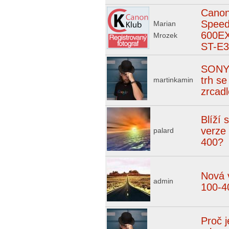
Cano
Speedl
Marian
600EX
Mrozek
ST-E3
SONY 
trh se
martinkamin
zrcad
Blíží 
verze
palard
400?
Nová 
admin
100-4
Proč 