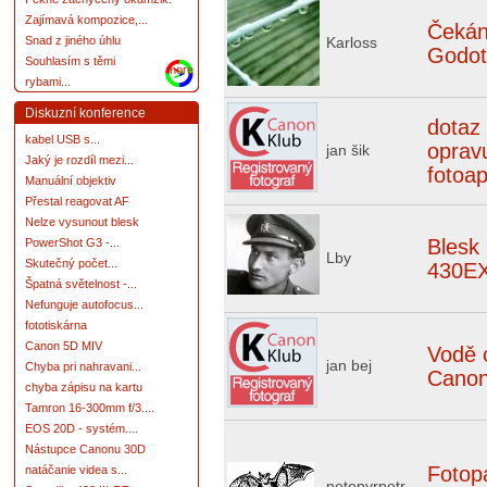
Zajímavá kompozice,...
Čekán
Karloss
Snad z jiného úhlu
Godot
Souhlasím s těmi
more
rybami...
Diskuzní konference
dotaz
kabel USB s...
oprav
jan šik
Jaký je rozdíl mezi...
fotoa
Manuální objektiv
Přestal reagovat AF
Nelze vysunout blesk
Blesk 
PowerShot G3 -...
Lby
Skutečný počet...
430EX 
Špatná světelnost -...
Nefunguje autofocus...
fototiskárna
Canon 5D MIV
Vodě 
jan bej
Chyba pri nahravani...
Cano
chyba zápisu na kartu
Tamron 16-300mm f/3....
EOS 20D - systém....
Nástupce Canonu 30D
Fotop
natáčanie videa s...
netopyrpetr