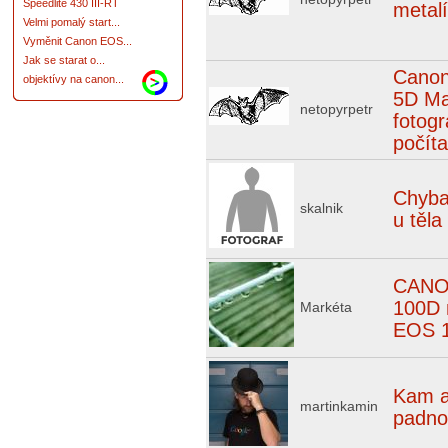
Speedlite 430 III-RT
metal
Velmi pomalý start...
Vyměnit Canon EOS...
Jak se starat o...
Cano
objektívy na canon...
5D Mar
netopyrpetr
fotogr
počít
Chyba
skalnik
u těla
CANO
100D 
Markéta
EOS 
Kam 
martinkamin
padno