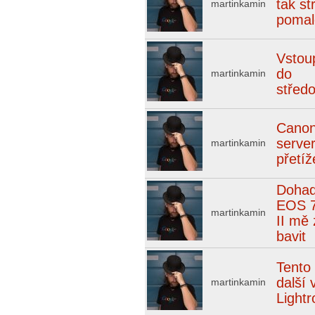
tak st
martinkamin
pomal
Vstou
do
martinkamin
střed
Canon
serve
martinkamin
přetí
Dohad
EOS 
martinkamin
II mě 
bavit
Tento
další 
martinkamin
Light