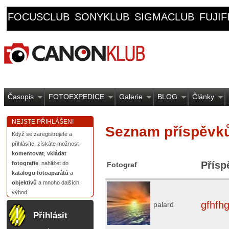
FOCUSCLUB
SONYKLUB
SIGMACLUB
FUJI
Časopis
FOTOEXPEDICE
Galerie
BLOG
Články
NEJSTE PŘIHLÁŠENI
Seznam příspěvků
Když se zaregistrujete a
přihlásíte, získáte možnost
komentovat
,
vkládat
Přísp
fotografie
, nahlížet do
Fotograf
katalogu fotoaparátů
a
objektivů
a mnoho dalších
výhod.
gfhfh
palard
Přihlásit