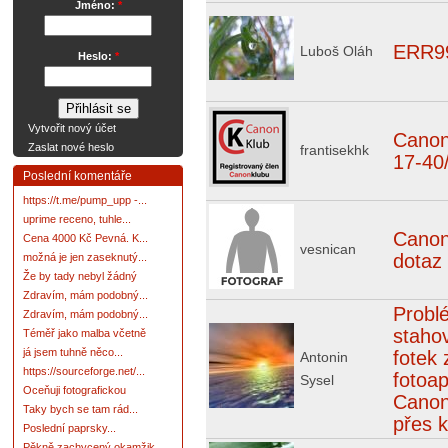
Jméno:
*
ERR9
Luboš Oláh
Heslo:
*
Vytvořit nový účet
Cano
Zaslat nové heslo
frantisekhk
17-40
Poslední komentáře
https://t.me/pump_upp -...
uprime receno, tuhle...
Canon
Cena 4000 Kč Pevná. K...
vesnican
dotaz
možná je jen zaseknutý...
Že by tady nebyl žádný
Zdravím, mám podobný...
Probl
Zdravím, mám podobný...
staho
Téměř jako malba včetně
já jsem tuhně něco...
fotek 
Antonin
https://sourceforge.net/...
fotoa
Sysel
Oceňuji fotografickou
Canon
Taky bych se tam rád...
přes k
Poslední paprsky...
Pěkně zachycený okamžik.