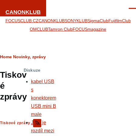
Skip to main content
Men
CANONKLUB
FOCUSCLUB.CZ
CANONKLUB
SONYKLUB
SigmaClub
FujifilmClub
OMCLUB
Tamron Club
FOCUSmagazine
Breadcrumb
Home
Novinky, zprávy
Diskuze
Tiskov
kabel USB
é
s
zprávy
konektorem
USB mini B
male
Jaký je
Tiskové zprávy
rozdíl mezi