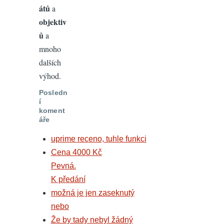
átů
a
objektiv
ů
a
mnoho
dalších
výhod.
Posledn
í
koment
áře
uprime receno, tuhle funkci
Cena 4000 Kč
Pevná.
K předání
možná je jen zaseknutý
nebo
Že by tady nebyl žádný