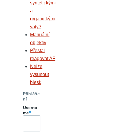
syntetickými
a
organickými
vaty?
Manuální
objektiv
Přestal
reagovat AF
Nelze
vysunout
blesk
Přihláše
ní
Userna
me