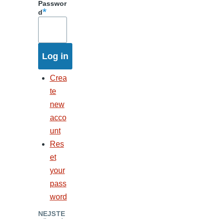
Passwor
d
Crea
te
new
acco
unt
Res
et
your
pass
word
NEJSTE