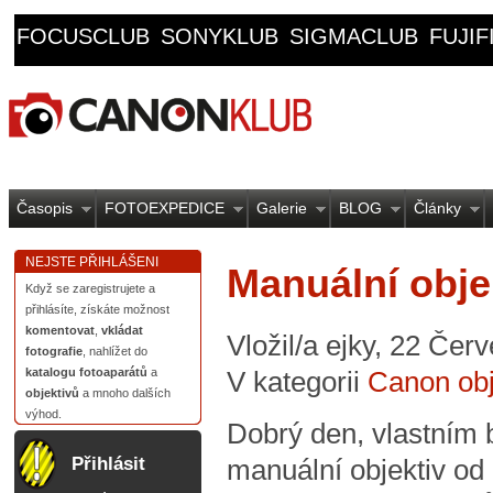
FOCUSCLUB
SONYKLUB
SIGMACLUB
FUJI
Časopis
FOTOEXPEDICE
Galerie
BLOG
Články
NEJSTE PŘIHLÁŠENI
Manuální obje
Když se zaregistrujete a
přihlásíte, získáte možnost
komentovat
,
vkládat
Vložil/a ejky, 22 Čer
fotografie
, nahlížet do
katalogu fotoaparátů
a
V kategorii
Canon obj
objektivů
a mnoho dalších
výhod.
Dobrý den, vlastním 
Přihlásit
manuální objektiv od