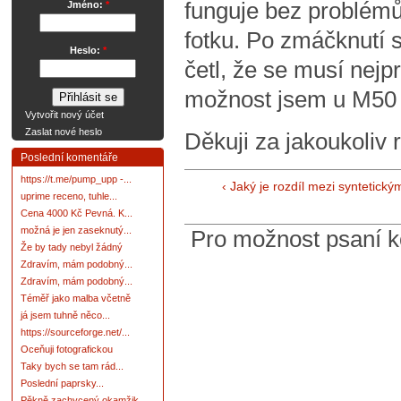
funguje bez problémů
Jméno:
*
fotku. Po zmáčknutí 
Heslo:
*
četl, že se musí nejpr
možnost jsem u M50 
Vytvořit nový účet
Zaslat nové heslo
Děkuji za jakoukoliv 
Poslední komentáře
https://t.me/pump_upp -...
‹ Jaký je rozdíl mezi syntetický
uprime receno, tuhle...
Cena 4000 Kč Pevná. K...
možná je jen zaseknutý...
Pro možnost psaní 
Že by tady nebyl žádný
Zdravím, mám podobný...
Zdravím, mám podobný...
Téměř jako malba včetně
já jsem tuhně něco...
https://sourceforge.net/...
Oceňuji fotografickou
Taky bych se tam rád...
Poslední paprsky...
Pěkně zachycený okamžik.