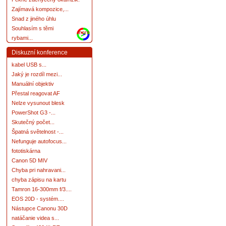
Zajímavá kompozice,...
Snad z jiného úhlu
Souhlasím s těmi
more
rybami...
Diskuzní konference
kabel USB s...
Jaký je rozdíl mezi...
Manuální objektiv
Přestal reagovat AF
Nelze vysunout blesk
PowerShot G3 -...
Skutečný počet...
Špatná světelnost -...
Nefunguje autofocus...
fototiskárna
Canon 5D MIV
Chyba pri nahravani...
chyba zápisu na kartu
Tamron 16-300mm f/3....
EOS 20D - systém....
Nástupce Canonu 30D
natáčanie videa s...