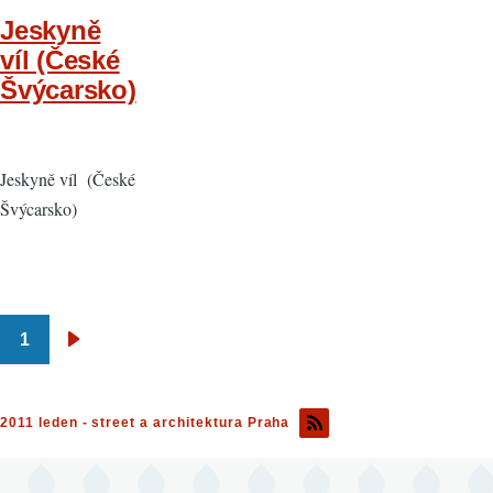
Jeskyně
víl (České
Švýcarsko)
Jeskyně víl (České
Švýcarsko)
1
Pagination
Následující
stránka
2011 leden - street a architektura Praha