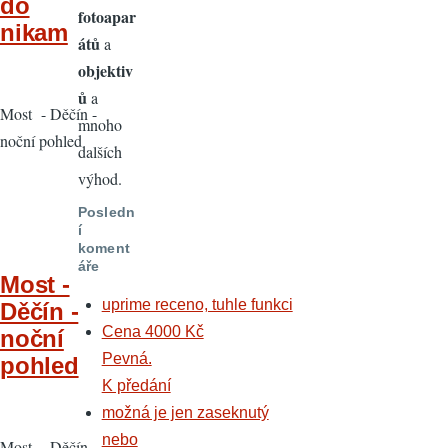
do
fotoapar
nikam
átů
a
objektiv
ů
a
Most - Děčín -
mnoho
noční pohled
dalších
výhod.
Posledn
í
koment
áře
Most -
uprime receno, tuhle funkci
Děčín -
Cena 4000 Kč
noční
Pevná.
pohled
K předání
možná je jen zaseknutý
nebo
Most - Děčín -