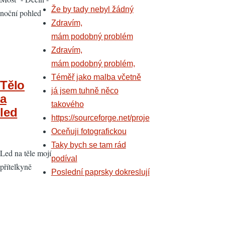
Že by tady nebyl žádný
noční pohled
Zdravím,
mám podobný problém
Zdravím,
mám podobný problém,
Téměř jako malba včetně
Tělo
já jsem tuhně něco
a
takového
led
https://sourceforge.net/proje
Oceňuji fotografickou
Taky bych se tam rád
Led na těle mojí
podíval
přítelkyně
Poslední paprsky dokreslují