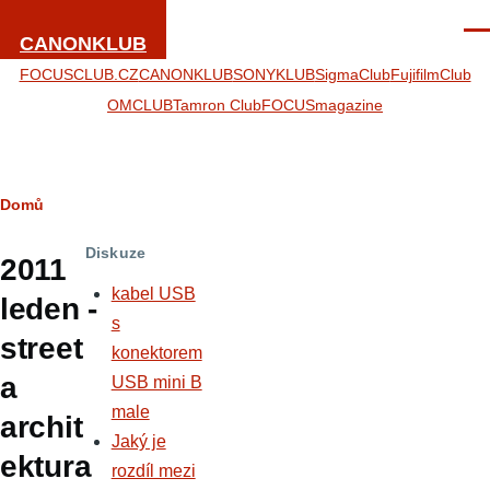
Přejít k hlavnímu obsahu
Men
CANONKLUB
FOCUSCLUB.CZ
CANONKLUB
SONYKLUB
SigmaClub
FujifilmClub
OMCLUB
Tamron Club
FOCUSmagazine
Drobečková
Domů
navigace
Diskuze
2011
kabel USB
leden -
s
street
konektorem
a
USB mini B
male
archit
Jaký je
ektura
rozdíl mezi