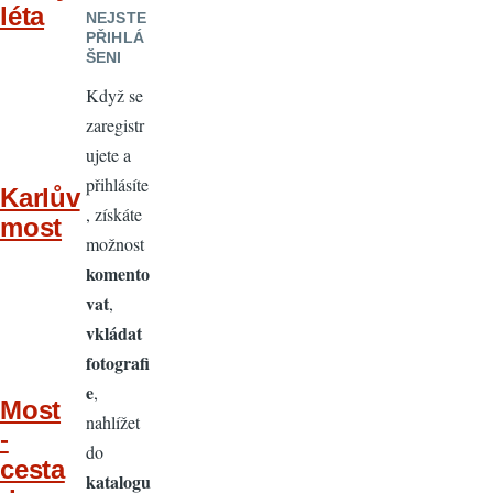
léta
NEJSTE
PŘIHLÁ
ŠENI
Když se
zaregistr
ujete a
přihlásíte
Karlův
, získáte
most
možnost
komento
vat
,
vkládat
fotografi
e
,
Most
nahlížet
-
do
cesta
katalogu