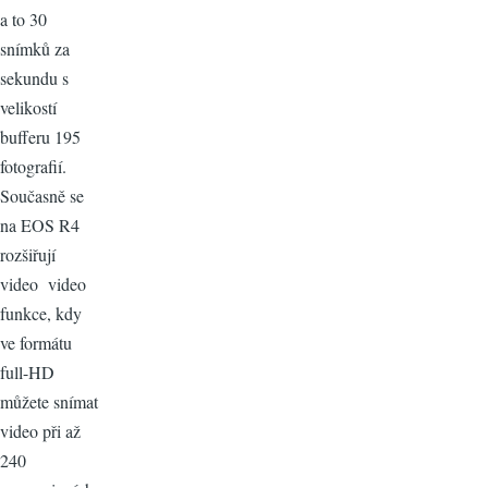
a to 30
snímků za
sekundu s
velikostí
bufferu 195
fotografií.
Současně se
na EOS R4
rozšiřují
video video
funkce, kdy
ve formátu
full-HD
můžete snímat
video při až
240