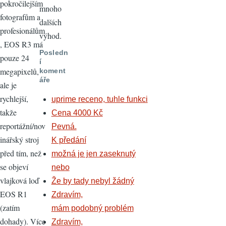
pokročilejším
mnoho
fotografům a
dalších
profesionálům
výhod.
, EOS R3 má
Posledn
pouze 24
í
megapixelů,
koment
áře
ale je
rychlejší,
uprime receno, tuhle funkci
takže
Cena 4000 Kč
reportážní/nov
Pevná.
inářský stroj
K předání
před tím, než
možná je jen zaseknutý
se objeví
nebo
vlajková loď
Že by tady nebyl žádný
EOS R1
Zdravím,
(zatím
mám podobný problém
dohady). Více
Zdravím,