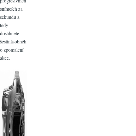
progresivních
snímcích za
sekundu a
tedy
dosáhnete
šestinásobnéh
o zpomalení
akce.