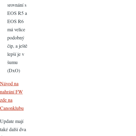
srovnání s
EOS R5 a
EOS R6
má velice
podobný
čip, a ještě
lepší je v
šumu
(DxO)
Návod na
nahrání FW
zde na
Canonklubu
Update mají
také další dva