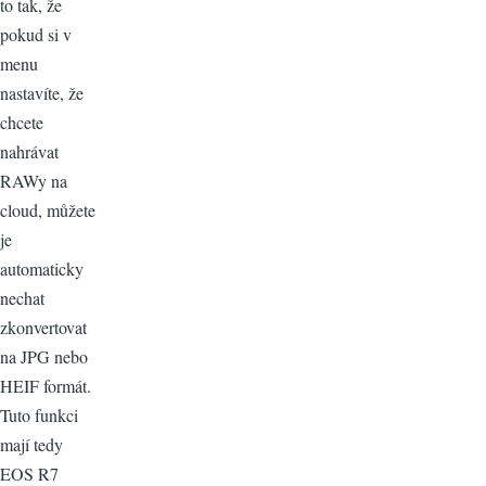
to tak, že
pokud si v
menu
nastavíte, že
chcete
nahrávat
RAWy na
cloud, můžete
je
automaticky
nechat
zkonvertovat
na JPG nebo
HEIF formát.
Tuto funkci
mají tedy
EOS R7