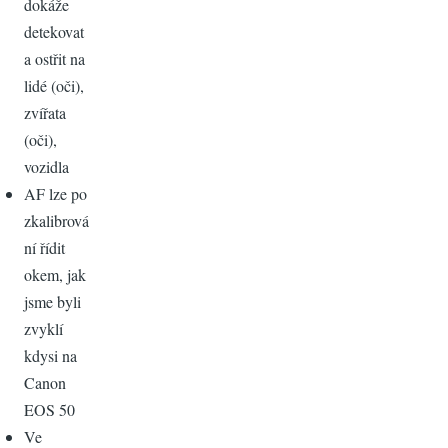
dokáže
detekovat
a ostřit na
lidé (oči),
zvířata
(oči),
vozidla
AF lze po
zkalibrová
ní řídit
okem, jak
jsme byli
zvyklí
kdysi na
Canon
EOS 50
Ve