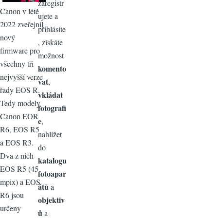
zaregistr
Canon v létě
ujete a
2022 zveřejnil
přihlásíte
nový
, získáte
firmware pro
možnost
všechny tři
komento
nejvyšší verze
vat
,
řady EOS R.
vkládat
Tedy modely
fotografi
Canon EOR
e
,
R6, EOS R5
nahlížet
a EOS R3.
do
Dva z nich
katalogu
EOS R5 (45
fotoapar
mpix) a EOS
átů
a
R6 jsou
objektiv
určeny
ů
a