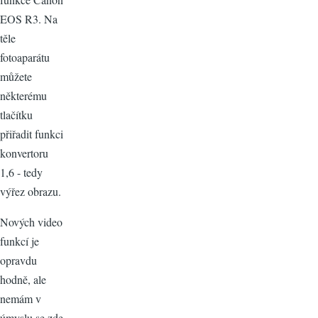
EOS R3. Na
těle
fotoaparátu
můžete
některému
tlačítku
přiřadit funkci
konvertoru
1,6 - tedy
výřez obrazu.
Nových video
funkcí je
opravdu
hodně, ale
nemám v
úmyslu se zde