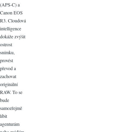
(APS-C) a
Canon EOS
R3. Cloudová
intelligence
dokáže zvýšit
ostrost
snímku,
provést
převod a
zachovat
originální
RAW. To se
bude
samozřejmě
líbit
agenturám
nebo médiím,