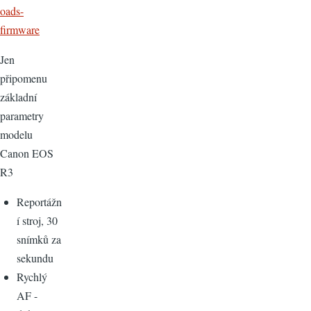
oads-
firmware
Jen
připomenu
základní
parametry
modelu
Canon EOS
R3
Reportážn
í stroj, 30
snímků za
sekundu
Rychlý
AF -