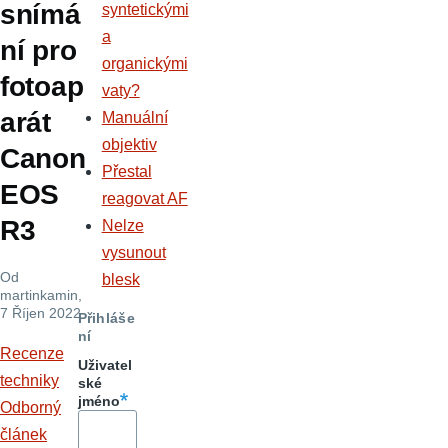
snímá
syntetickými
a
ní pro
organickými
fotoap
vaty?
arát
Manuální
objektiv
Canon
Přestal
EOS
reagovat AF
R3
Nelze
vysunout
Od
blesk
martinkamin
,
7 Říjen 2022
Přihláše
ní
Recenze
Uživatel
techniky
ské
jméno
Odborný
článek