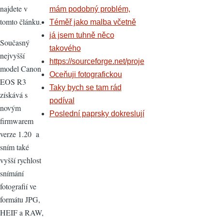
najdete v
mám podobný problém,
tomto článku.
Téměř jako malba včetně
já jsem tuhně něco
Současný
takového
nejvyšší
https://sourceforge.net/proje
model Canon
Oceňuji fotografickou
EOS R3
Taky bych se tam rád
získává s
podíval
novým
Poslední paprsky dokreslují
firmwarem
verze 1.20 a
sním také
vyšší rychlost
snímání
fotografií ve
formátu JPG,
HEIF a RAW,