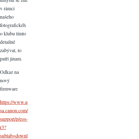
v rámci
našeho
fotografickéh
o klubu tímto
detailně
zabývat, to
patří jinam.
Odkaz na
nový
firmware
https://www.u
sa.canon.com/
support/p/eos-
r3?
subtab=downl