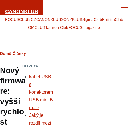
Přejít k hlavnímu obsahu
Men
CANONKLUB
FOCUSCLUB.CZ
CANONKLUB
SONYKLUB
SigmaClub
FujifilmClub
OMCLUB
Tamron Club
FOCUSmagazine
Drobečková
Domů
Články
navigace
Diskuze
Nový
kabel USB
firmwa
s
re:
konektorem
vyšší
USB mini B
male
rychlo
Jaký je
st
rozdíl mezi