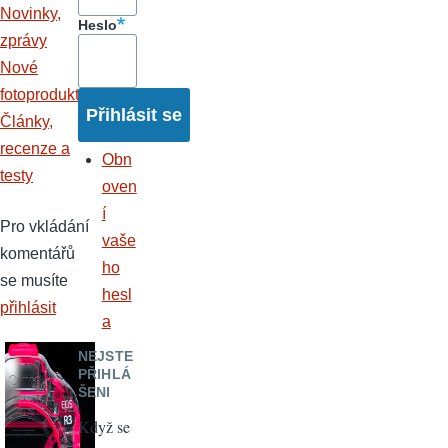
Novinky,
Heslo
zprávy
Nové
fotoprodukty
Články,
recenze a
Obn
testy
oven
í
Pro vkládání
vaše
komentářů
ho
se musíte
hesl
přihlásit
a
NEJSTE
PŘIHLÁ
ŠENI
Když se