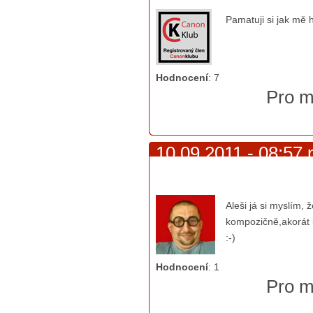
Pamatuji si jak mě 
Hodnocení
:
7
Pro m
10.09.2011 - 08:57 p
ty máš
Aleši já si myslím, 
kompozičně,akorát 
:-)
Hodnocení
:
1
Pro m