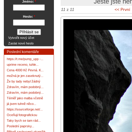
Ještě jste ne
Jméno:
*
11
z
11
<< První
Heslo:
*
Vytvořit nový účet
Zaslat nové heslo
Poslední komentáře
https://t.me/pump_upp -...
uprime receno, tuhle...
Cena 4000 Kč Pevná. K...
možná je jen zaseknutý...
Že by tady nebyl žádný
Zdravím, mám podobný...
Zdravím, mám podobný...
Téměř jako malba včetně
já jsem tuhně něco...
https://sourceforge.net/...
Oceňuji fotografickou
Taky bych se tam rád...
Poslední paprsky...
Pěkně zachycený okamžik.