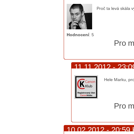
Proč ta levá skála 
Hodnocení
:
5
Pro m
11.11.2012 - 23:0
Hele Marku, pro
Pro m
10.02.2012 - 20:59 