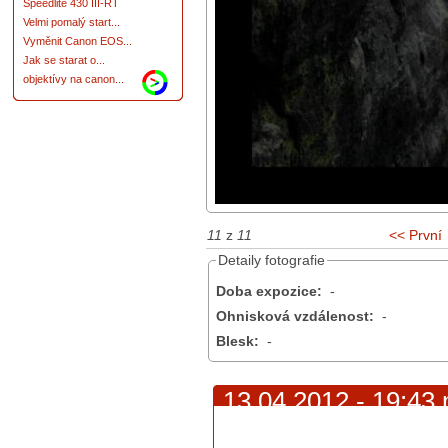
Speedlite 430 III-RT
Velmi pomalý start...
Vyměnit Canon EOS...
Jak se starat o...
objektívy na canon...
11
z
11
<< První
Detaily fotografie
Doba expozice:
-
Ohnisková vzdálenost:
-
Blesk:
-
13.04.2012 - 19:43
vyzařuje