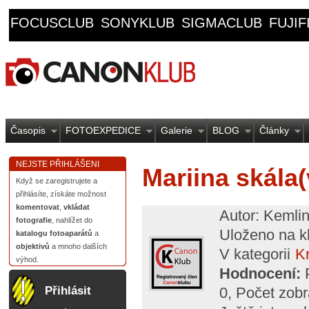
FOCUSCLUB
SONYKLUB
SIGMACLUB
FUJI
Časopis
FOTOEXPEDICE
Galerie
BLOG
Články
NEJSTE PŘIHLÁŠENI
Mariina skála(
Když se zaregistrujete a
přihlásíte, získáte možnost
komentovat
,
vkládat
Autor: Kemli
fotografie
, nahlížet do
Uloženo na k
katalogu fotoaparátů
a
objektivů
a mnoho dalších
V kategorii
Kr
výhod.
Hodnocení:
P
0
, Počet zob
Přihlásit