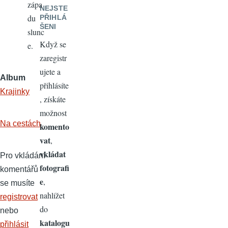
zápa
NEJSTE
du
PŘIHLÁ
ŠENI
slunc
Když se
e.
zaregistr
ujete a
Album
přihlásíte
Krajinky
, získáte
možnost
Na cestách
komento
vat
,
vkládat
Pro vkládání
fotografi
komentářů
e
,
se musíte
nahlížet
registrovat
do
nebo
katalogu
přihlásit