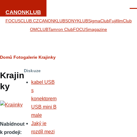
Přejít k hlavnímu obsahu
Men
CANONKLUB
FOCUSCLUB.CZ
CANONKLUB
SONYKLUB
SigmaClub
FujifilmClub
OMCLUB
Tamron Club
FOCUSmagazine
Drobečková
Domů
Fotogalerie
Krajinky
navigace
Diskuze
Krajin
kabel USB
ky
s
konektorem
USB mini B
male
Jaký je
Nabídnout
rozdíl mezi
k prodeji