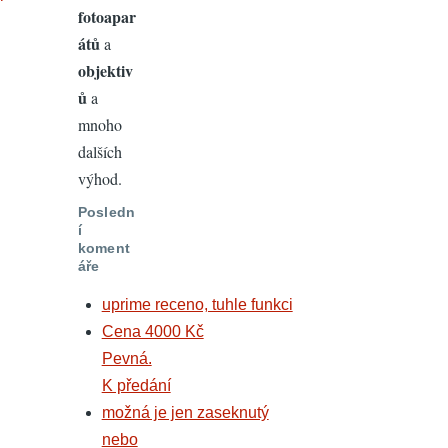
fotoapar
átů
a
objektiv
ů
a
mnoho
dalších
výhod.
Posledn
í
koment
áře
uprime receno, tuhle funkci
Cena 4000 Kč
Pevná.
K předání
možná je jen zaseknutý
nebo