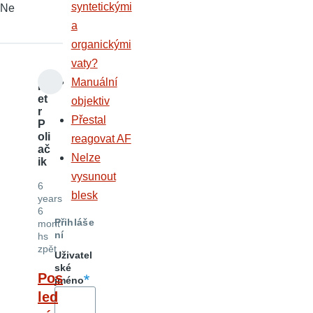
syntetickými
Ne
a
organickými
vaty?
Manuální
P
et
objektiv
r
Přestal
P
oli
reagovat AF
ač
Nelze
ik
vysunout
6
blesk
years
6
Přihláše
mont
ní
hs
zpět
Uživatel
ské
Pos
jméno
led