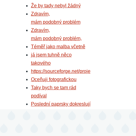
Že by tady nebyl žádný
Zdravím,
mám podobný problém
Zdravím,
mám podobný problém,
Téměř jako malba včetně
já jsem tuhně něco
takového
https://sourceforge.net/proje
Oceňuji fotografickou
Taky bych se tam rád
podíval
Poslední paprsky dokreslují