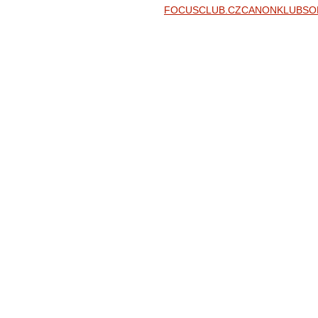
FOCUSCLUB.CZ
CANONKLUB
SO