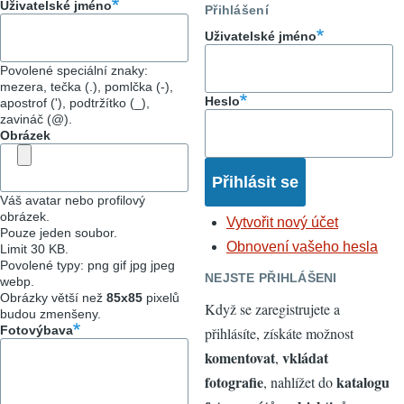
Uživatelské jméno
Přihlášení
Uživatelské jméno
Povolené speciální znaky:
mezera, tečka (.), pomlčka (-),
Heslo
apostrof ('), podtržítko (_),
zavináč (@).
Obrázek
Váš avatar nebo profilový
obrázek.
Vytvořit nový účet
Pouze jeden soubor.
Obnovení vašeho hesla
Limit 30 KB.
Povolené typy: png gif jpg jpeg
NEJSTE PŘIHLÁŠENI
webp.
Obrázky větší než
85x85
pixelů
Když se zaregistrujete a
budou zmenšeny.
Fotovýbava
přihlásíte, získáte možnost
komentovat
vkládat
,
fotografie
katalogu
, nahlížet do