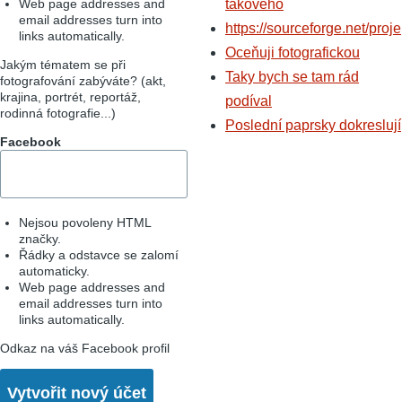
Web page addresses and
takového
email addresses turn into
https://sourceforge.net/proje
links automatically.
Oceňuji fotografickou
Jakým tématem se při
Taky bych se tam rád
fotografování zabýváte? (akt,
krajina, portrét, reportáž,
podíval
rodinná fotografie...)
Poslední paprsky dokreslují
Facebook
Nejsou povoleny HTML
značky.
Řádky a odstavce se zalomí
automaticky.
Web page addresses and
email addresses turn into
links automatically.
Odkaz na váš Facebook profil