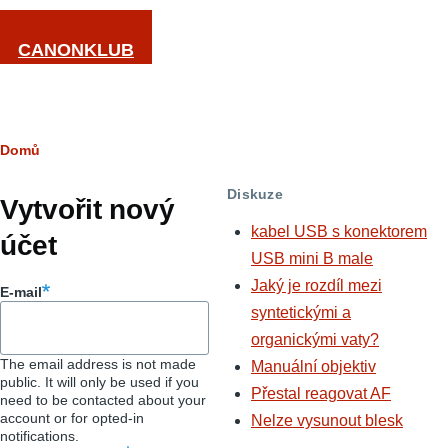
Přejít k hlavnímu obsahu
CANONKLUB
Drobečková
Domů
Hlavní
navigace
Diskuze
záložky
Vytvořit nový
kabel USB s konektorem
účet
USB mini B male
Jaký je rozdíl mezi
E-mail
syntetickými a
organickými vaty?
The email address is not made
Manuální objektiv
public. It will only be used if you
Přestal reagovat AF
need to be contacted about your
account or for opted-in
Nelze vysunout blesk
notifications.