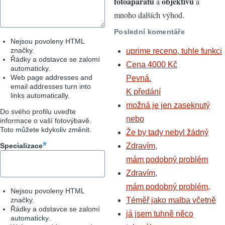
fotoaparátů
objektivů
a
a
mnoho dalších výhod.
Poslední komentáře
Nejsou povoleny HTML
značky.
uprime receno, tuhle funkci
Řádky a odstavce se zalomí
Cena 4000 Kč
automaticky.
Web page addresses and
Pevná.
email addresses turn into
K předání
links automatically.
možná je jen zaseknutý
Do svého profilu uveďte
nebo
informace o vaší fotovýbavě.
Toto můžete kdykoliv změnit.
Že by tady nebyl žádný
Specializace
Zdravím,
mám podobný problém
Zdravím,
mám podobný problém,
Nejsou povoleny HTML
značky.
Téměř jako malba včetně
Řádky a odstavce se zalomí
já jsem tuhně něco
automaticky.