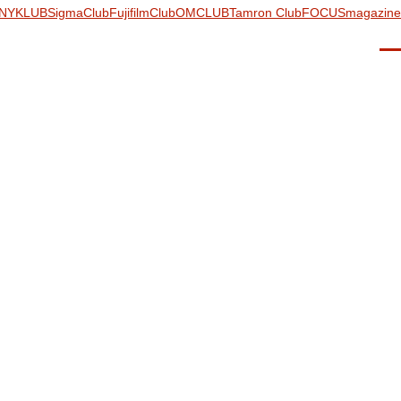
NYKLUB
SigmaClub
FujifilmClub
OMCLUB
Tamron Club
FOCUSmagazine
Men