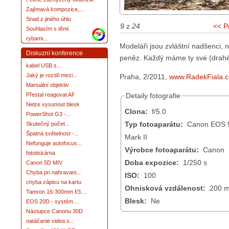
Zajímavá kompozice,...
Snad z jiného úhlu
9
z
24
<< P
Souhlasím s těmi
more
rybami...
Modeláři jsou zvláštní nadšenci, 
Diskuzní konference
peněz. Každý máme ty své (drahé
kabel USB s...
Jaký je rozdíl mezi...
Praha, 2/2011,
www.RadekFiala.
Manuální objektiv
Detaily fotografie
Přestal reagovat AF
Nelze vysunout blesk
Clona:
f/5.0
PowerShot G3 -...
Typ fotoaparátu:
Canon EOS 5D
Skutečný počet...
Špatná světelnost -...
Mark II
Nefunguje autofocus...
Výrobce fotoaparátu:
Canon
fototiskárna
Doba expozice:
1/250 s
Canon 5D MIV
Chyba pri nahravani...
ISO:
100
chyba zápisu na kartu
Ohnisková vzdálenost:
200 
Tamron 16-300mm f/3....
Blesk:
Ne
EOS 20D - systém....
Nástupce Canonu 30D
natáčanie videa s...