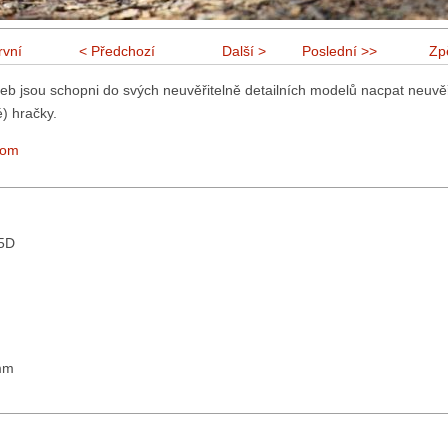
rvní
< Předchozí
Další >
Poslední >>
Zp
neb jsou schopni do svých neuvěřitelně detailních modelů nacpat neuvě
) hračky.
com
mm