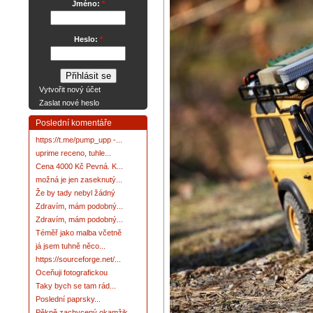
Jméno:
*
Heslo:
*
Vytvořit nový účet
Zaslat nové heslo
Poslední komentáře
https://t.me/pump_upp -...
uprime receno, tuhle...
Cena 4000 Kč Pevná. K...
možná je jen zaseknutý...
Že by tady nebyl žádný
Zdravím, mám podobný...
Zdravím, mám podobný...
Téměř jako malba včetně
já jsem tuhně něco...
https://sourceforge.net/...
Oceňuji fotografickou
Taky bych se tam rád...
Poslední paprsky...
Pěkně zachycený okamžik.