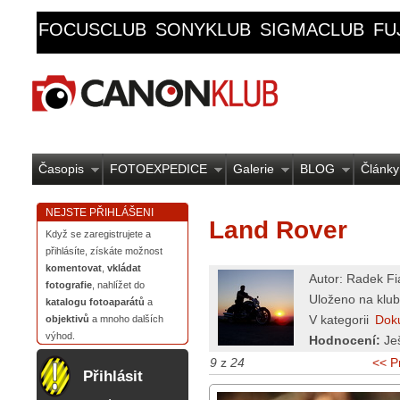
FOCUSCLUB
SONYKLUB
SIGMACLUB
FU
Časopis
FOTOEXPEDICE
Galerie
BLOG
Články
NEJSTE PŘIHLÁŠENI
Land Rover
Když se zaregistrujete a
přihlásíte, získáte možnost
komentovat
,
vkládat
Autor: Radek Fi
fotografie
, nahlížet do
Uloženo na klub
katalogu fotoaparátů
a
V kategorii
Dok
objektivů
a mnoho dalších
výhod.
Hodnocení:
Je
9
z
24
<< P
Přihlásit