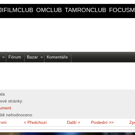
JIFILMCLUB
OMCLUB
TAMRONCLUB
FOCUSM
Fórum
Bazar
Komentáře
ala
ové stránky:
ument
ště nehodnoceno
rvní
< Předchozí
Další >
Poslední >>
Zp