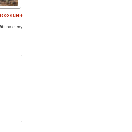
ět do galerie
řitelné sumy