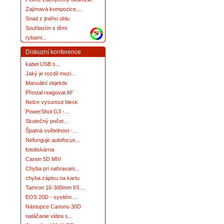
Zajímavá kompozice,...
Snad z jiného úhlu
Souhlasím s těmi
more
rybami...
Diskuzní konference
kabel USB s...
Jaký je rozdíl mezi...
Manuální objektiv
Přestal reagovat AF
Nelze vysunout blesk
PowerShot G3 -...
Skutečný počet...
Špatná světelnost -...
Nefunguje autofocus...
fototiskárna
Canon 5D MIV
Chyba pri nahravani...
chyba zápisu na kartu
Tamron 16-300mm f/3....
EOS 20D - systém....
Nástupce Canonu 30D
natáčanie videa s...