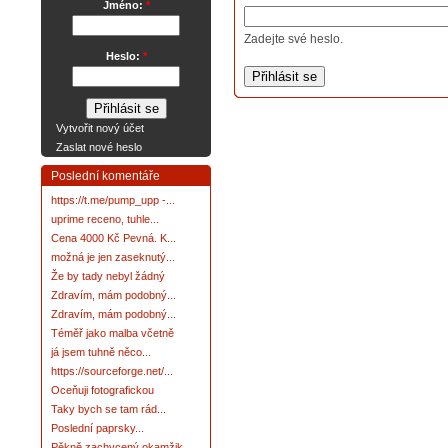
Jméno:
*
Zadejte své heslo.
Heslo:
*
Vytvořit nový účet
Zaslat nové heslo
Poslední komentáře
https://t.me/pump_upp -...
uprime receno, tuhle...
Cena 4000 Kč Pevná. K...
možná je jen zaseknutý...
Že by tady nebyl žádný
Zdravím, mám podobný...
Zdravím, mám podobný...
Téměř jako malba včetně
já jsem tuhně něco...
https://sourceforge.net/...
Oceňuji fotografickou
Taky bych se tam rád...
Poslední paprsky...
Pěkně zachycený okamžik.