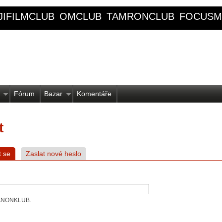
JIFILMCLUB
OMCLUB
TAMRONCLUB
FOCUSM
Fórum
Bazar
Komentáře
t
t se
Zaslat nové heslo
 CANONKLUB.