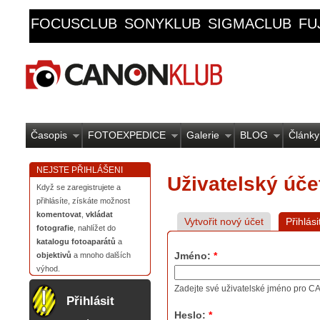
FOCUSCLUB
SONYKLUB
SIGMACLUB
FU
Časopis
FOTOEXPEDICE
Galerie
BLOG
Články
NEJSTE PŘIHLÁŠENI
Uživatelský úče
Když se zaregistrujete a
přihlásíte, získáte možnost
komentovat
,
vkládat
Vytvořit nový účet
Přihlási
fotografie
, nahlížet do
katalogu fotoaparátů
a
Jméno:
*
objektivů
a mnoho dalších
výhod.
Zadejte své uživatelské jméno pro
Přihlásit
Heslo:
*