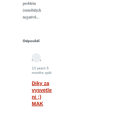
problém
černobílých
negativů...
Odpovědí
MAK
13 years 5
months zpět
In
Diky za
reply
vysvetle
to
ni ;)
Skener
MAK
pro