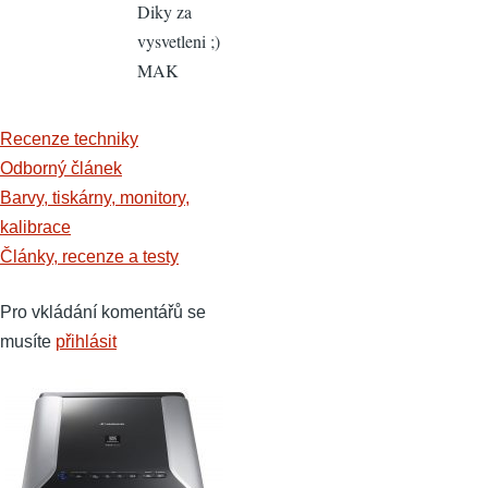
Diky za
FARE
vysvetleni ;)
(a
MAK
podobně
i
by
Recenze techniky
martinkamin
Odborný článek
Barvy, tiskárny, monitory,
kalibrace
Články, recenze a testy
Pro vkládání komentářů se
musíte
přihlásit