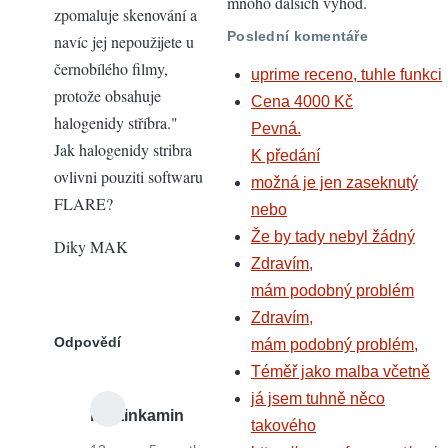
mnoho dalších výhod.
zpomaluje skenování a
Poslední komentáře
navíc jej nepoužijete u
černobílého filmy,
uprime receno, tuhle funkci
protože obsahuje
Cena 4000 Kč
halogenidy stříbra."
Pevná.
Jak halogenidy stribra
K předání
ovlivni pouziti softwaru
možná je jen zaseknutý
FLARE?
nebo
Že by tady nebyl žádný
Diky MAK
Zdravím,
mám podobný problém
Zdravím,
Odpovědí
mám podobný problém,
Téměř jako malba včetně
já jsem tuhně něco
martinkamin
takového