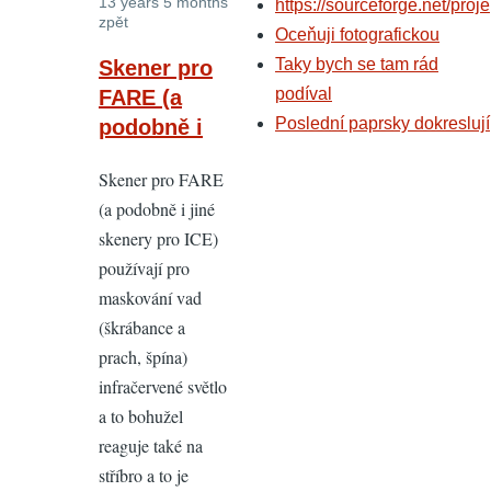
13 years 5 months
https://sourceforge.net/proje
zpět
Oceňuji fotografickou
In
Taky bych se tam rád
Skener pro
reply
podíval
FARE (a
to
Poslední paprsky dokreslují
podobně i
At
Skener pro FARE
delam
(a podobně i jiné
co
skenery pro ICE)
delam,
používají pro
nechapu
maskování vad
by
(škrábance a
MAK
prach, špína)
infračervené světlo
a to bohužel
reaguje také na
stříbro a to je