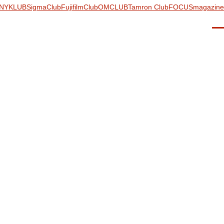
NYKLUB
SigmaClub
FujifilmClub
OMCLUB
Tamron Club
FOCUSmagazine
Men