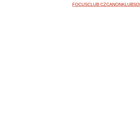
FOCUSCLUB.CZ
CANONKLUB
SO