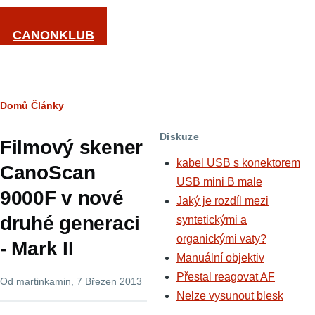
Přejít k hlavnímu obsahu
CANONKLUB
Drobečková
Domů
Články
navigace
Diskuze
Filmový skener
kabel USB s konektorem
CanoScan
USB mini B male
9000F v nové
Jaký je rozdíl mezi
druhé generaci
syntetickými a
organickými vaty?
- Mark II
Manuální objektiv
Přestal reagovat AF
Od
martinkamin
, 7 Březen 2013
Nelze vysunout blesk