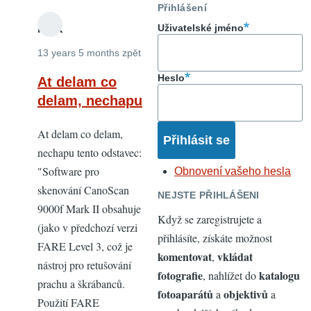
Přihlášení
Uživatelské jméno
MAK
13 years 5 months zpět
Heslo
At delam co
delam, nechapu
At delam co delam,
nechapu tento odstavec:
"Software pro
Obnovení vašeho hesla
skenování CanoScan
NEJSTE PŘIHLÁŠENI
9000f Mark II obsahuje
Když se zaregistrujete a
(jako v předchozí verzi
přihlásíte, získáte možnost
FARE Level 3, což je
komentovat
vkládat
,
nástroj pro retušování
fotografie
katalogu
, nahlížet do
prachu a škrábanců.
fotoaparátů
objektivů
a
a
Použití FARE