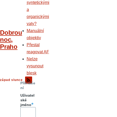
syntetickými
a
organickými
vaty?
Manuální
Dobrou
objektiv
noc,
Přestal
Praho
reagovat AF
Nelze
vysunout
blesk
západ slunce
Přihláše
ní
Uživatel
ské
jméno