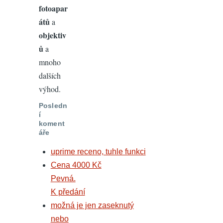
fotoapar
átů
a
objektiv
ů
a
mnoho
dalších
výhod.
Posledn
í
koment
áře
uprime receno, tuhle funkci
Cena 4000 Kč
Pevná.
K předání
možná je jen zaseknutý
nebo