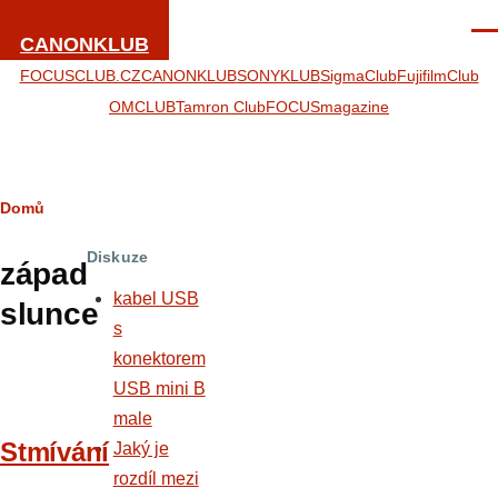
Přejít k hlavnímu obsahu
Men
CANONKLUB
FOCUSCLUB.CZ
CANONKLUB
SONYKLUB
SigmaClub
FujifilmClub
OMCLUB
Tamron Club
FOCUSmagazine
Drobečková
Domů
navigace
Diskuze
západ
kabel USB
slunce
s
konektorem
USB mini B
male
Stmívání
Jaký je
rozdíl mezi