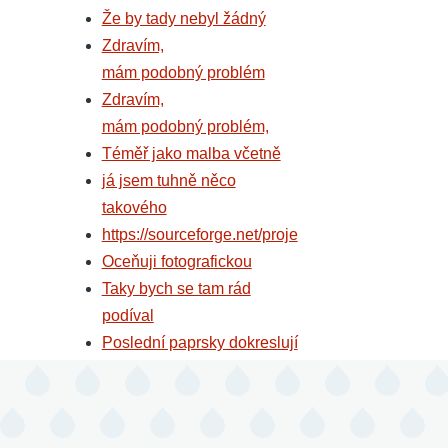
Že by tady nebyl žádný
Zdravím,
mám podobný problém
Zdravím,
mám podobný problém,
Téměř jako malba včetně
já jsem tuhně něco
takového
https://sourceforge.net/proje
Oceňuji fotografickou
Taky bych se tam rád
podíval
Poslední paprsky dokreslují