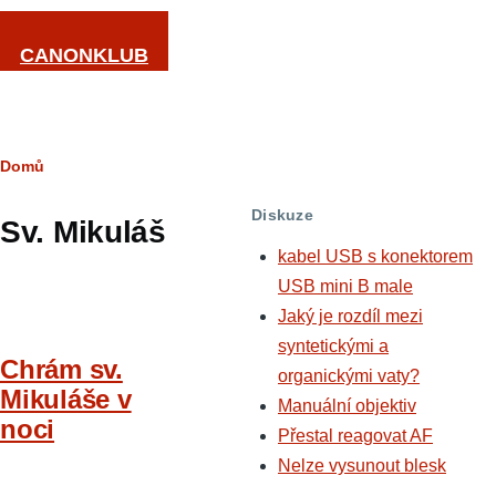
Přejít k hlavnímu obsahu
CANONKLUB
Drobečková
Domů
navigace
Diskuze
Sv. Mikuláš
kabel USB s konektorem
USB mini B male
Jaký je rozdíl mezi
syntetickými a
Chrám sv.
organickými vaty?
Mikuláše v
Manuální objektiv
noci
Přestal reagovat AF
Nelze vysunout blesk