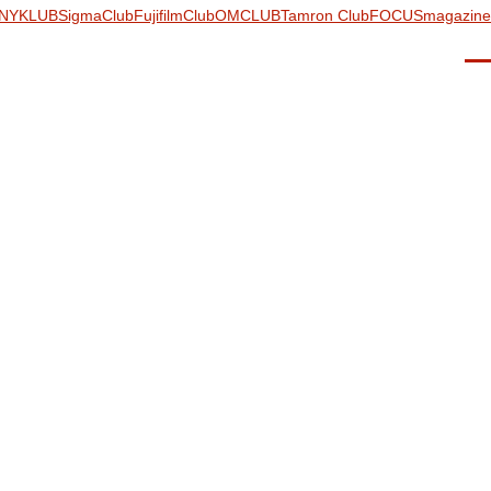
NYKLUB
SigmaClub
FujifilmClub
OMCLUB
Tamron Club
FOCUSmagazine
Men