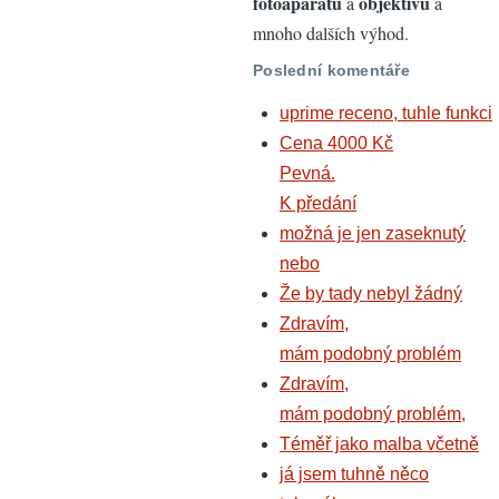
fotoaparátů
objektivů
a
a
mnoho dalších výhod.
Poslední komentáře
uprime receno, tuhle funkci
Cena 4000 Kč
Pevná.
K předání
možná je jen zaseknutý
nebo
Že by tady nebyl žádný
Zdravím,
mám podobný problém
Zdravím,
mám podobný problém,
Téměř jako malba včetně
já jsem tuhně něco