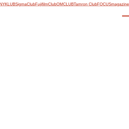
NYKLUB
SigmaClub
FujifilmClub
OMCLUB
Tamron Club
FOCUSmagazine
Men