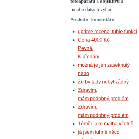
fotoaparátů
objektivů
a
a
mnoho dalších výhod.
Poslední komentáře
uprime receno, tuhle funkci
Cena 4000 Kč
Pevná.
K předání
možná je jen zaseknutý
nebo
Že by tady nebyl žádný
Zdravím,
mám podobný problém
Zdravím,
mám podobný problém,
Téměř jako malba včetně
já jsem tuhně něco