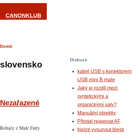
Přejít k hlavnímu obsahu
CANONKLUB
Drobečková
Domů
navigace
Diskuze
slovensko
kabel USB s konektorem
USB mini B male
Jaký je rozdíl mezi
syntetickými a
Nezařazené
organickými vaty?
Manuální objektiv
Přestal reagovat AF
Roháče z Malé Fatry
Nelze vysunout blesk