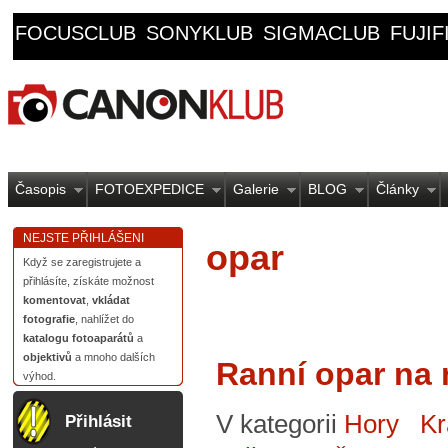
FOCUSCLUB
SONYKLUB
SIGMACLUB
FUJI
Časopis
FOTOEXPEDICE
Galerie
BLOG
Články
NEJSTE PŘIHLÁŠENI
opar
Když se zaregistrujete a
přihlásíte, získáte možnost
komentovat
,
vkládat
fotografie
, nahlížet do
katalogu fotoaparátů
a
objektivů
a mnoho dalších
Ranní opar na 
výhod.
V kategorii
Hory
Kr
Přihlásit