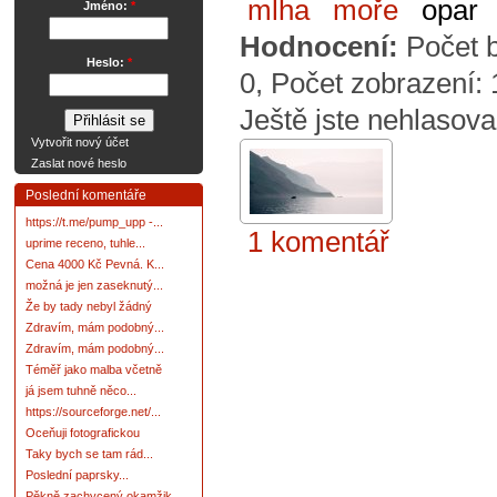
mlha
moře
opar
Jméno:
*
Hodnocení:
Počet 
Heslo:
*
0
, Počet zobrazení:
Ještě jste nehlasova
Vytvořit nový účet
Zaslat nové heslo
Poslední komentáře
https://t.me/pump_upp -...
1 komentář
uprime receno, tuhle...
Cena 4000 Kč Pevná. K...
možná je jen zaseknutý...
Že by tady nebyl žádný
Zdravím, mám podobný...
Zdravím, mám podobný...
Téměř jako malba včetně
já jsem tuhně něco...
https://sourceforge.net/...
Oceňuji fotografickou
Taky bych se tam rád...
Poslední paprsky...
Pěkně zachycený okamžik.