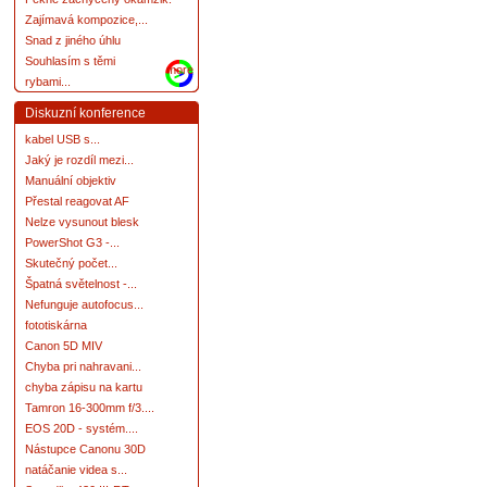
Zajímavá kompozice,...
Snad z jiného úhlu
Souhlasím s těmi
more
rybami...
Diskuzní konference
kabel USB s...
Jaký je rozdíl mezi...
Manuální objektiv
Přestal reagovat AF
Nelze vysunout blesk
PowerShot G3 -...
Skutečný počet...
Špatná světelnost -...
Nefunguje autofocus...
fototiskárna
Canon 5D MIV
Chyba pri nahravani...
chyba zápisu na kartu
Tamron 16-300mm f/3....
EOS 20D - systém....
Nástupce Canonu 30D
natáčanie videa s...