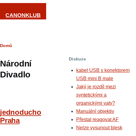
Přejít k hlavnímu obsahu
CANONKLUB
Drobečková
Domů
navigace
Diskuze
Národní
kabel USB s konektorem
Divadlo
USB mini B male
Jaký je rozdíl mezi
syntetickými a
organickými vaty?
jednoducho
Manuální objektiv
Praha
Přestal reagovat AF
Nelze vysunout blesk