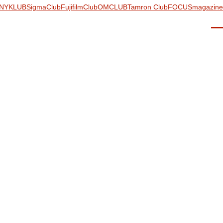
NYKLUB
SigmaClub
FujifilmClub
OMCLUB
Tamron Club
FOCUSmagazine
Men