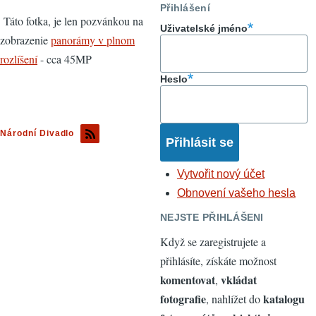
Přihlášení
Táto fotka, je len pozvánkou na
Uživatelské jméno
zobrazenie
panorámy v plnom
rozlíšení
- cca 45MP
Heslo
Národní Divadlo
Vytvořit nový účet
Obnovení vašeho hesla
NEJSTE PŘIHLÁŠENI
Když se zaregistrujete a
přihlásíte, získáte možnost
komentovat
vkládat
,
fotografie
katalogu
, nahlížet do