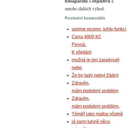
fotoaparátů
objektivů
a
a
mnoho dalších výhod.
Poslední komentáře
uprime receno, tuhle funkci
Cena 4000 Kč
Pevná.
K předání
možná je jen zaseknutý
nebo
Že by tady nebyl žádný
Zdravím,
mám podobný problém
Zdravím,
mám podobný problém,
Téměř jako malba včetně
já jsem tuhně něco