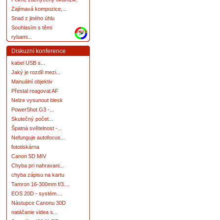
Zajímavá kompozice,...
Snad z jiného úhlu
Souhlasím s těmi
more
rybami...
Diskuzní konference
kabel USB s...
Jaký je rozdíl mezi...
Manuální objektiv
Přestal reagovat AF
Nelze vysunout blesk
PowerShot G3 -...
Skutečný počet...
Špatná světelnost -...
Nefunguje autofocus...
fototiskárna
Canon 5D MIV
Chyba pri nahravani...
chyba zápisu na kartu
Tamron 16-300mm f/3....
EOS 20D - systém....
Nástupce Canonu 30D
natáčanie videa s...