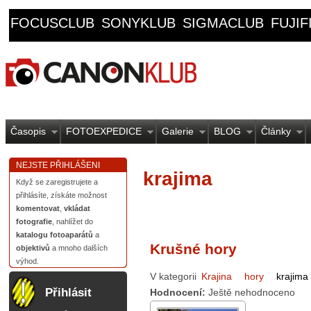
FOCUSCLUB
SONYKLUB
SIGMACLUB
FUJI
Časopis
FOTOEXPEDICE
Galerie
BLOG
Články
NEJSTE PŘIHLÁŠENI
krajima
Když se zaregistrujete a
přihlásíte, získáte možnost
komentovat
,
vkládat
fotografie
, nahlížet do
katalogu fotoaparátů
a
Krušné hory
objektivů
a mnoho dalších
výhod.
V kategorii
Krajina
hory
krajima
Přihlásit
Hodnocení:
Ještě nehodnoceno