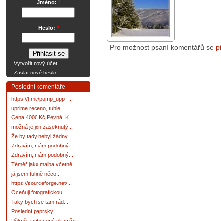
Jméno:
*
Heslo:
*
Pro možnost psaní komentářů se
p
Vytvořit nový účet
Zaslat nové heslo
Poslední komentáře
https://t.me/pump_upp -...
uprime receno, tuhle...
Cena 4000 Kč Pevná. K...
možná je jen zaseknutý...
Že by tady nebyl žádný
Zdravím, mám podobný...
Zdravím, mám podobný...
Téměř jako malba včetně
já jsem tuhně něco...
https://sourceforge.net/...
Oceňuji fotografickou
Taky bych se tam rád...
Poslední paprsky...
Pěkně zachycený okamžik.