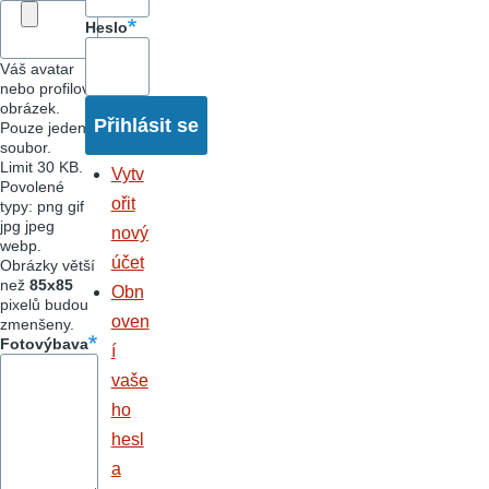
Heslo
Váš avatar
nebo profilový
obrázek.
Pouze jeden
soubor.
Limit 30 KB.
Vytv
Povolené
ořit
typy: png gif
jpg jpeg
nový
webp.
účet
Obrázky větší
než
85x85
Obn
pixelů budou
oven
zmenšeny.
Fotovýbava
í
vaše
ho
hesl
a