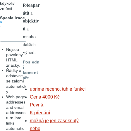
kdykoliv
fotoapar
změnit.
átů
a
Specializace
objektiv
ů
a
mnoho
dalších
Nejsou
výhod.
povoleny
HTML
Posledn
značky.
í
Řádky a
koment
odstavce
áře
se zalomí
automatick
uprime receno, tuhle funkci
y.
Web page
Cena 4000 Kč
addresses
Pevná.
and email
addresses
K předání
turn into
možná je jen zaseknutý
links
automatic
nebo