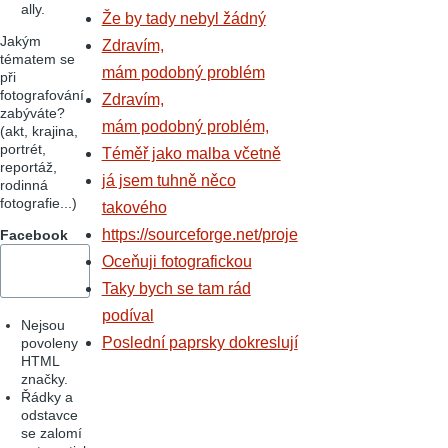
ally.
Že by tady nebyl žádný
Jakým
Zdravím,
tématem se
mám podobný problém
při
fotografování
Zdravím,
zabýváte?
mám podobný problém,
(akt, krajina,
portrét,
Téměř jako malba včetně
reportáž,
já jsem tuhně něco
rodinná
fotografie...)
takového
https://sourceforge.net/proje
Facebook
Oceňuji fotografickou
Taky bych se tam rád
podíval
Nejsou
Poslední paprsky dokreslují
povoleny
HTML
značky.
Řádky a
odstavce
se zalomí