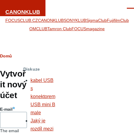
Přejít k hlavnímu obsahu
Men
CANONKLUB
FOCUSCLUB.CZ
CANONKLUB
SONYKLUB
SigmaClub
FujifilmClub
OMCLUB
Tamron Club
FOCUSmagazine
Drobečková
Domů
Hlavní
navigace
Diskuze
záložky
Vytvoř
kabel USB
it nový
s
účet
konektorem
USB mini B
E-mail
male
Jaký je
rozdíl mezi
The email