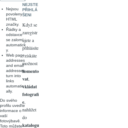
NEJSTE
Nejsou
PŘIHLÁ
povoleny
ŠENI
HTML
Když se
značky.
Řádky a
zaregistr
odstavce
ujete a
se zalomí
automatick
přihlásíte
y.
, získáte
Web page
addresses
možnost
and email
komento
addresses
turn into
vat
,
links
vkládat
automatic
ally.
fotografi
Do svého
e
,
profilu uveďte
nahlížet
informace o
vaší
do
fotovýbavě.
katalogu
Toto můžete