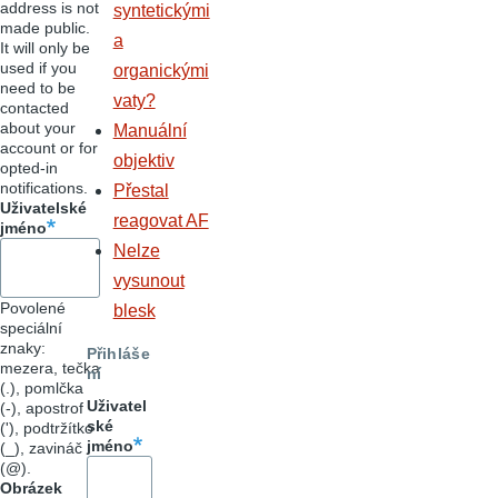
address is not
syntetickými
made public.
a
It will only be
used if you
organickými
need to be
vaty?
contacted
about your
Manuální
account or for
objektiv
opted-in
notifications.
Přestal
Uživatelské
reagovat AF
jméno
Nelze
vysunout
Povolené
blesk
speciální
znaky:
Přihláše
mezera, tečka
ní
(.), pomlčka
Uživatel
(-), apostrof
ské
('), podtržítko
jméno
(_), zavináč
(@).
Obrázek