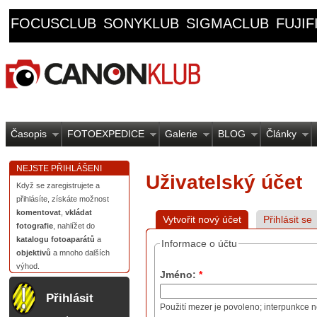
FOCUSCLUB
SONYKLUB
SIGMACLUB
FUJI
Časopis
FOTOEXPEDICE
Galerie
BLOG
Články
NEJSTE PŘIHLÁŠENI
Uživatelský účet
Když se zaregistrujete a
přihlásíte, získáte možnost
komentovat
,
vkládat
Vytvořit nový účet
Přihlásit se
fotografie
, nahlížet do
katalogu fotoaparátů
a
Informace o účtu
objektivů
a mnoho dalších
výhod.
Jméno:
*
Přihlásit
Použití mezer je povoleno; interpunkce n