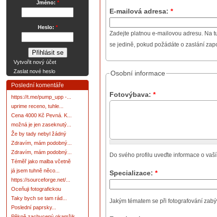
Jméno:
*
E-mailová adresa:
*
Heslo:
*
Zadejte platnou e-mailovou adresu. Na t
se jedině, pokud požádáte o zaslání za
Vytvořit nový účet
Zaslat nové heslo
Osobní informace
Poslední komentáře
Fotovýbava:
*
https://t.me/pump_upp -...
uprime receno, tuhle...
Cena 4000 Kč Pevná. K...
možná je jen zaseknutý...
Že by tady nebyl žádný
Zdravím, mám podobný...
Zdravím, mám podobný...
Do svého profilu uveďte informace o vaší
Téměř jako malba včetně
já jsem tuhně něco...
Specializace:
*
https://sourceforge.net/...
Oceňuji fotografickou
Taky bych se tam rád...
Jakým tématem se při fotografování zabývát
Poslední paprsky...
Pěkně zachycený okamžik.