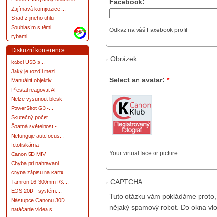
Facebook:
Zajímavá kompozice,...
Snad z jiného úhlu
Souhlasím s těmi
Odkaz na váš Facebook profil
more
rybami...
Diskuzní konference
Obrázek
kabel USB s...
Jaký je rozdíl mezi...
Select an avatar:
*
Manuální objektiv
Přestal reagovat AF
Nelze vysunout blesk
PowerShot G3 -...
Skutečný počet...
Špatná světelnost -...
Nefunguje autofocus...
fototiskárna
Your virtual face or picture.
Canon 5D MIV
Chyba pri nahravani...
chyba zápisu na kartu
CAPTCHA
Tamron 16-300mm f/3....
EOS 20D - systém....
Tuto otázku vám pokládáme proto, 
Nástupce Canonu 30D
nějaký spamový robot. Do okna vlo
natáčanie videa s...