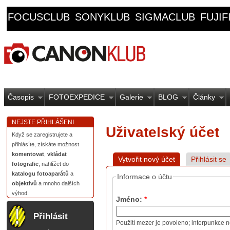
FOCUSCLUB
SONYKLUB
SIGMACLUB
FUJI
Časopis
FOTOEXPEDICE
Galerie
BLOG
Články
NEJSTE PŘIHLÁŠENI
Uživatelský účet
Když se zaregistrujete a
přihlásíte, získáte možnost
komentovat
,
vkládat
Vytvořit nový účet
Přihlásit se
fotografie
, nahlížet do
katalogu fotoaparátů
a
Informace o účtu
objektivů
a mnoho dalších
výhod.
Jméno:
*
Přihlásit
Použití mezer je povoleno; interpunkce n