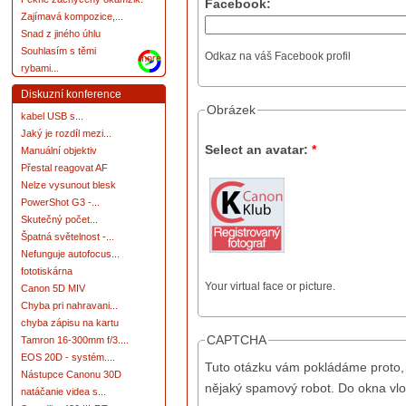
Facebook:
Zajímavá kompozice,...
Snad z jiného úhlu
Souhlasím s těmi
Odkaz na váš Facebook profil
more
rybami...
Diskuzní konference
Obrázek
kabel USB s...
Jaký je rozdíl mezi...
Select an avatar:
*
Manuální objektiv
Přestal reagovat AF
Nelze vysunout blesk
PowerShot G3 -...
Skutečný počet...
Špatná světelnost -...
Nefunguje autofocus...
fototiskárna
Your virtual face or picture.
Canon 5D MIV
Chyba pri nahravani...
chyba zápisu na kartu
CAPTCHA
Tamron 16-300mm f/3....
EOS 20D - systém....
Tuto otázku vám pokládáme proto, 
Nástupce Canonu 30D
nějaký spamový robot. Do okna vlo
natáčanie videa s...