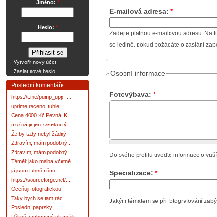
Jméno:
*
E-mailová adresa:
*
Heslo:
*
Zadejte platnou e-mailovou adresu. Na t
se jedině, pokud požádáte o zaslání za
Vytvořit nový účet
Zaslat nové heslo
Osobní informace
Poslední komentáře
Fotovýbava:
*
https://t.me/pump_upp -...
uprime receno, tuhle...
Cena 4000 Kč Pevná. K...
možná je jen zaseknutý...
Že by tady nebyl žádný
Zdravím, mám podobný...
Zdravím, mám podobný...
Do svého profilu uveďte informace o vaší
Téměř jako malba včetně
já jsem tuhně něco...
Specializace:
*
https://sourceforge.net/...
Oceňuji fotografickou
Taky bych se tam rád...
Jakým tématem se při fotografování zabývát
Poslední paprsky...
Pěkně zachycený okamžik.