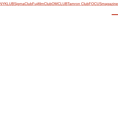
NYKLUB
SigmaClub
FujifilmClub
OMCLUB
Tamron Club
FOCUSmagazine
Men