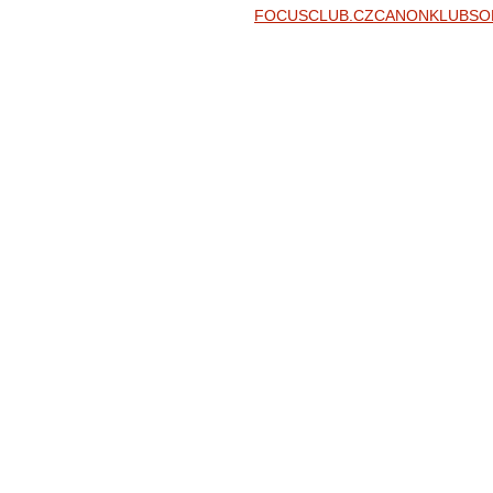
FOCUSCLUB.CZ
CANONKLUB
SO