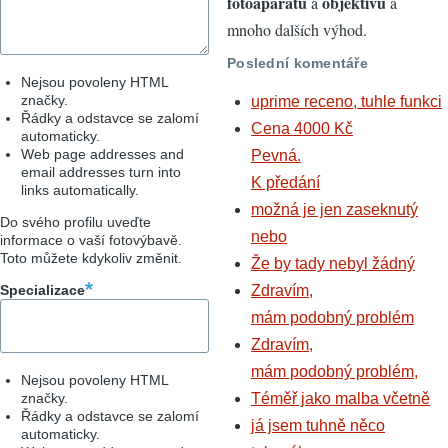
fotoaparátů
objektivů
a
a
mnoho dalších výhod.
Poslední komentáře
Nejsou povoleny HTML
značky.
uprime receno, tuhle funkci
Řádky a odstavce se zalomí
Cena 4000 Kč
automaticky.
Web page addresses and
Pevná.
email addresses turn into
K předání
links automatically.
možná je jen zaseknutý
Do svého profilu uveďte
nebo
informace o vaší fotovýbavě.
Toto můžete kdykoliv změnit.
Že by tady nebyl žádný
Specializace
Zdravím,
mám podobný problém
Zdravím,
mám podobný problém,
Nejsou povoleny HTML
značky.
Téměř jako malba včetně
Řádky a odstavce se zalomí
já jsem tuhně něco
automaticky.