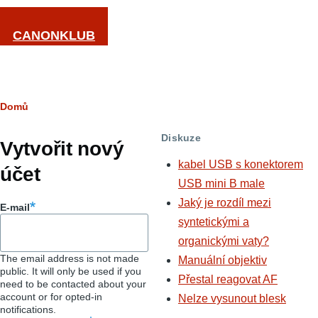
Přejít k hlavnímu obsahu
CANONKLUB
Drobečková
Domů
Hlavní
navigace
Diskuze
záložky
Vytvořit nový
kabel USB s konektorem
účet
USB mini B male
Jaký je rozdíl mezi
E-mail
syntetickými a
organickými vaty?
The email address is not made
Manuální objektiv
public. It will only be used if you
Přestal reagovat AF
need to be contacted about your
account or for opted-in
Nelze vysunout blesk
notifications.