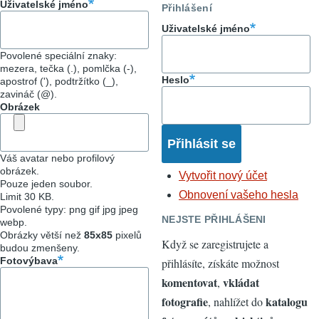
Uživatelské jméno
Přihlášení
Uživatelské jméno
Povolené speciální znaky:
mezera, tečka (.), pomlčka (-),
Heslo
apostrof ('), podtržítko (_),
zavináč (@).
Obrázek
Váš avatar nebo profilový
obrázek.
Vytvořit nový účet
Pouze jeden soubor.
Obnovení vašeho hesla
Limit 30 KB.
Povolené typy: png gif jpg jpeg
NEJSTE PŘIHLÁŠENI
webp.
Obrázky větší než
85x85
pixelů
Když se zaregistrujete a
budou zmenšeny.
Fotovýbava
přihlásíte, získáte možnost
komentovat
vkládat
,
fotografie
katalogu
, nahlížet do