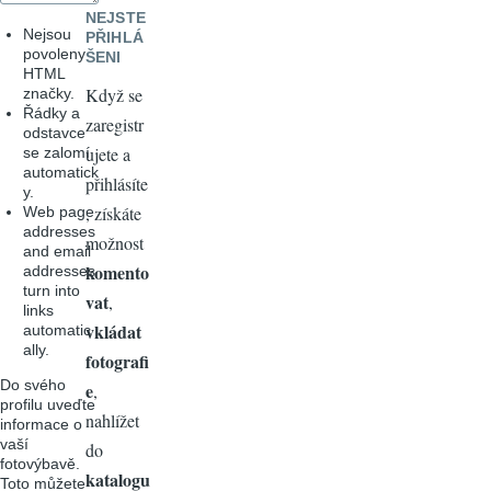
NEJSTE
Nejsou
PŘIHLÁ
povoleny
ŠENI
HTML
Když se
značky.
Řádky a
zaregistr
odstavce
ujete a
se zalomí
automatick
přihlásíte
y.
, získáte
Web page
addresses
možnost
and email
komento
addresses
turn into
vat
,
links
vkládat
automatic
ally.
fotografi
Do svého
e
,
profilu uveďte
nahlížet
informace o
vaší
do
fotovýbavě.
katalogu
Toto můžete