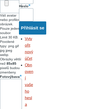
Heslo
Váš avatar
nebo profilový
obrázek.
Pouze jeden
soubor.
Limit 30 KB.
Vytv
Povolené
ořit
typy: png gif
jpg jpeg
nový
webp.
účet
Obrázky větší
než
85x85
Obn
pixelů budou
oven
zmenšeny.
Fotovýbava
í
vaše
ho
hesl
a