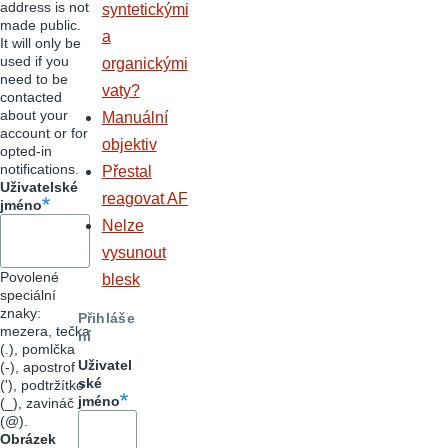
address is not
syntetickými
made public.
a
It will only be
used if you
organickými
need to be
vaty?
contacted
about your
Manuální
account or for
objektiv
opted-in
notifications.
Přestal
Uživatelské
reagovat AF
jméno
Nelze
vysunout
Povolené
blesk
speciální
znaky:
Přihláše
mezera, tečka
ní
(.), pomlčka
Uživatel
(-), apostrof
ské
('), podtržítko
jméno
(_), zavináč
(@).
Obrázek