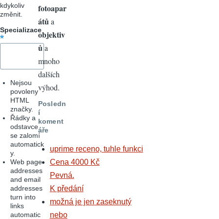
kdykoliv
fotoapar
změnit.
átů
a
Specializace
objektiv
ů
a
mnoho
dalších
Nejsou
výhod.
povoleny
HTML
Posledn
značky.
í
Řádky a
koment
odstavce
áře
se zalomí
automatick
uprime receno, tuhle funkci
y.
Web page
Cena 4000 Kč
addresses
Pevná.
and email
addresses
K předání
turn into
možná je jen zaseknutý
links
automatic
nebo