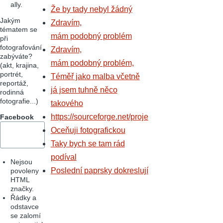
ally.
Že by tady nebyl žádný
Jakým
Zdravím,
tématem se
mám podobný problém
při
fotografování
Zdravím,
zabýváte?
mám podobný problém,
(akt, krajina,
portrét,
Téměř jako malba včetně
reportáž,
já jsem tuhně něco
rodinná
fotografie...)
takového
https://sourceforge.net/proje
Facebook
Oceňuji fotografickou
Taky bych se tam rád
podíval
Nejsou
Poslední paprsky dokreslují
povoleny
HTML
značky.
Řádky a
odstavce
se zalomí