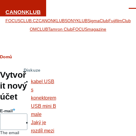
Přejít k hlavnímu obsahu
Men
CANONKLUB
FOCUSCLUB.CZ
CANONKLUB
SONYKLUB
SigmaClub
FujifilmClub
OMCLUB
Tamron Club
FOCUSmagazine
Drobečková
Domů
Hlavní
navigace
Diskuze
záložky
Vytvoř
kabel USB
it nový
s
účet
konektorem
USB mini B
E-mail
male
Jaký je
rozdíl mezi
The email