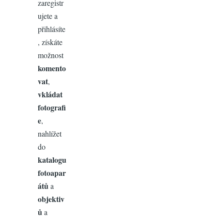
zaregistr
ujete a
přihlásíte
, získáte
možnost
komento
vat
,
vkládat
fotografi
e
,
nahlížet
do
katalogu
fotoapar
átů
a
objektiv
ů
a