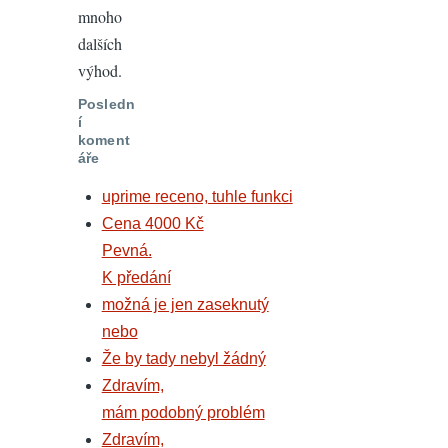
mnoho
dalších
výhod.
Posledn
í
koment
áře
uprime receno, tuhle funkci
Cena 4000 Kč
Pevná.
K předání
možná je jen zaseknutý
nebo
Že by tady nebyl žádný
Zdravím,
mám podobný problém
Zdravím,