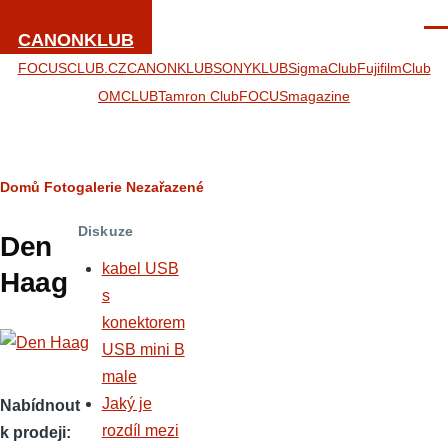
Přejít k hlavnímu obsahu
Men
CANONKLUB
FOCUSCLUB.CZ
CANONKLUB
SONYKLUB
SigmaClub
FujifilmClub
OMCLUB
Tamron Club
FOCUSmagazine
Drobečková
Domů
Fotogalerie
Nezařazené
navigace
Diskuze
Den
kabel USB
Haag
s
konektorem
USB mini B
male
Jaký je
Nabídnout
rozdíl mezi
k prodeji