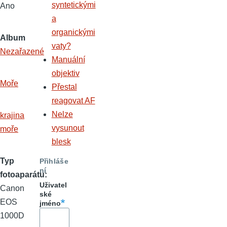
syntetickými
Ano
a
organickými
Album
vaty?
Nezařazené
Manuální
objektiv
Moře
Přestal
reagovat AF
Nelze
krajina
vysunout
moře
blesk
Typ
Přihláše
ní
fotoaparátu
Uživatel
Canon
ské
EOS
jméno
1000D