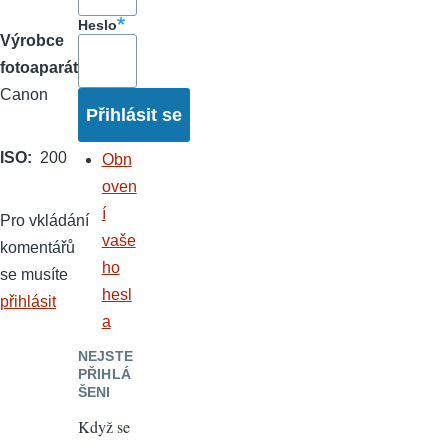
Heslo
Výrobce
fotoaparátu
Canon
ISO
200
Obn
oven
í
Pro vkládání
vaše
komentářů
ho
se musíte
hesl
přihlásit
a
NEJSTE
PŘIHLÁ
ŠENI
Když se