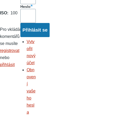
Heslo
ISO
100
Pro vkládání
komentářů
Vytv
se musíte
ořit
registrovat
nový
nebo
účet
přihlásit
Obn
oven
í
vaše
ho
hesl
a