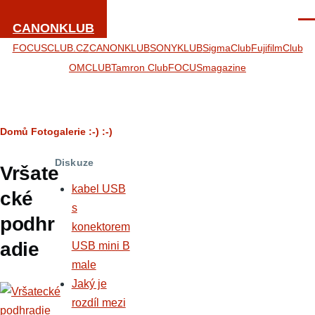
Přejít k hlavnímu obsahu
Men
CANONKLUB
FOCUSCLUB.CZ
CANONKLUB
SONYKLUB
SigmaClub
FujifilmClub
OMCLUB
Tamron Club
FOCUSmagazine
Drobečková
Domů
Fotogalerie
:-)
:-)
navigace
Diskuze
Vršate
kabel USB
cké
s
podhr
konektorem
adie
USB mini B
male
Jaký je
rozdíl mezi