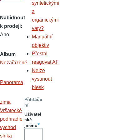
syntetickými
a
Nabídnout
organickými
k prodeji
vaty?
Ano
Manuální
objektiv
Přestal
Album
reagovat AF
Nezařazené
Nelze
vysunout
Panorama
blesk
Přihláše
zima
ní
Vršatecké
Uživatel
podhradie
ské
jméno
vychod
slnka