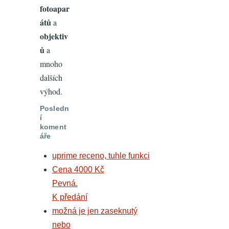
fotoapar
átů
a
objektiv
ů
a
mnoho
dalších
výhod.
Posledn
í
koment
áře
uprime receno, tuhle funkci
Cena 4000 Kč
Pevná.
K předání
možná je jen zaseknutý
nebo