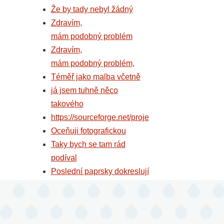
Že by tady nebyl žádný
Zdravím,
mám podobný problém
Zdravím,
mám podobný problém,
Téměř jako malba včetně
já jsem tuhně něco
takového
https://sourceforge.net/proje
Oceňuji fotografickou
Taky bych se tam rád
podíval
Poslední paprsky dokreslují