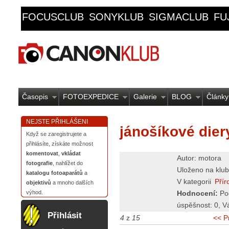
FOCUSCLUB
SONYKLUB
SIGMACLUB
FU
Časopis
FOTOEXPEDICE
Galerie
BLOG
Články
NEJSTE PŘIHLÁŠENI
jánošíkové dier
Když se zaregistrujete a
přihlásíte, získáte možnost
komentovat
,
vkládat
Autor: motora
fotografie
, nahlížet do
Uloženo na klub
katalogu fotoaparátů
a
V kategorii
Přír
objektivů
a mnoho dalších
Hodnocení:
Po
výhod.
úspěšnost:
0
, V
Přihlásit
4
z
15
<< P