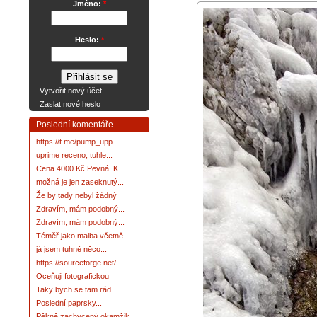
Jméno:
*
Heslo:
*
Vytvořit nový účet
Zaslat nové heslo
Poslední komentáře
https://t.me/pump_upp -...
uprime receno, tuhle...
Cena 4000 Kč Pevná. K...
možná je jen zaseknutý...
Že by tady nebyl žádný
Zdravím, mám podobný...
Zdravím, mám podobný...
Téměř jako malba včetně
já jsem tuhně něco...
https://sourceforge.net/...
Oceňuji fotografickou
Taky bych se tam rád...
Poslední paprsky...
Pěkně zachycený okamžik.