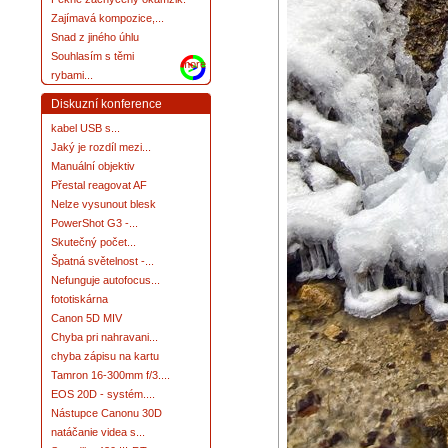
Zajímavá kompozice,...
Snad z jiného úhlu
Souhlasím s těmi
more
rybami...
Diskuzní konference
kabel USB s...
Jaký je rozdíl mezi...
Manuální objektiv
Přestal reagovat AF
Nelze vysunout blesk
PowerShot G3 -...
Skutečný počet...
Špatná světelnost -...
Nefunguje autofocus...
fototiskárna
Canon 5D MIV
Chyba pri nahravani...
chyba zápisu na kartu
Tamron 16-300mm f/3....
EOS 20D - systém....
Nástupce Canonu 30D
natáčanie videa s...