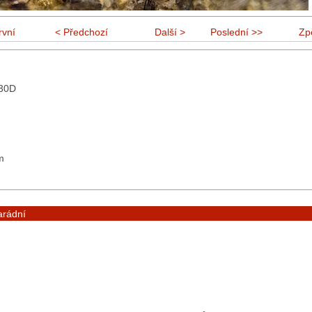
rvní
< Předchozí
Další >
Poslední >>
Zp
30D
m
arádní