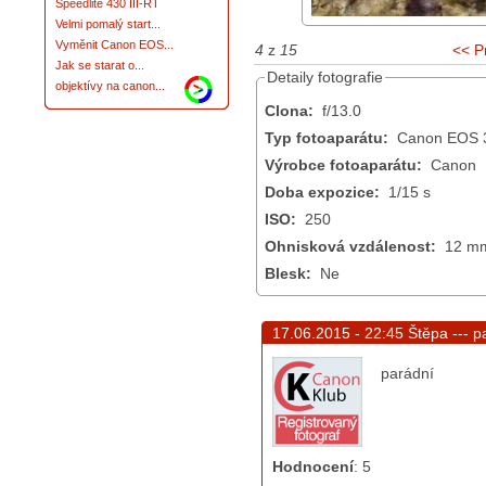
Speedlite 430 III-RT
Velmi pomalý start...
Vyměnit Canon EOS...
4
z
15
<< P
Jak se starat o...
Detaily fotografie
objektívy na canon...
Clona:
f/13.0
Typ fotoaparátu:
Canon EOS 
Výrobce fotoaparátu:
Canon
Doba expozice:
1/15 s
ISO:
250
Ohnisková vzdálenost:
12 m
Blesk:
Ne
17.06.2015 - 22:45 Štěpa ---
p
parádní
Hodnocení
:
5