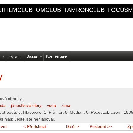
JIFILMCLUB
OMCLUB
TAMRONCLUB
FOCUSM
Fórum
Bazar
Komentáře
y
ové stránky:
oda
jánošíkové diery
voda
zima
čet bodů:
5
, Hlasovalo:
1
, Průměr:
5
, Medián:
0
, Počet zobrazení:
158
áš hlas:
Ještě jste nehlasoval.
rvní
< Předchozí
Další >
Poslední >>
Zp