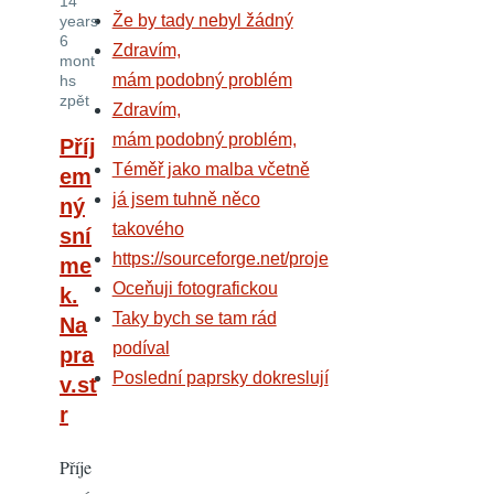
14
Že by tady nebyl žádný
years
6
Zdravím,
mont
mám podobný problém
hs
zpět
Zdravím,
mám podobný problém,
Příj
Téměř jako malba včetně
em
já jsem tuhně něco
ný
takového
sní
https://sourceforge.net/proje
me
Oceňuji fotografickou
k.
Taky bych se tam rád
Na
podíval
pra
Poslední paprsky dokreslují
v.st
r
Příje