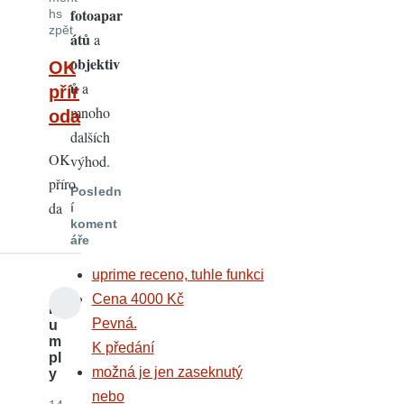
fotoapar
hs
zpět
átů
a
objektiv
OK
ů
a
přír
mnoho
oda
dalších
OK
výhod.
příro
Posledn
da
í
koment
áře
uprime receno, tuhle funkci
Cena 4000 Kč
H
Pevná.
u
m
K předání
pl
možná je jen zaseknutý
y
nebo