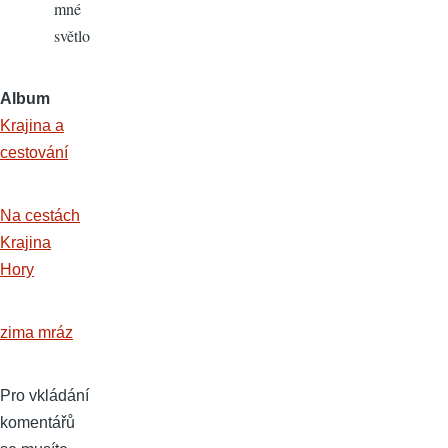
mné
světlo
Album
Krajina a
cestování
Na cestách
Krajina
Hory
zima mráz
Pro vkládání
komentářů