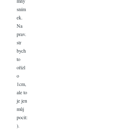
mný
sním
ek.
Na
prav.
str
bych
to
ořízl
o
1cm,
ale to
je jen
můj
pocit:
).