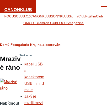
Přejít k hlavnímu obsahu
Men
CANONKLUB
FOCUSCLUB.CZ
CANONKLUB
SONYKLUB
SigmaClub
FujifilmClub
OMCLUB
Tamron Club
FOCUSmagazine
Drobečková
Domů
Fotogalerie
Krajina a cestování
navigace
Diskuze
Mraziv
kabel USB
é ráno
s
konektorem
USB mini B
male
Jaký je
rozdíl mezi
Nabídnout