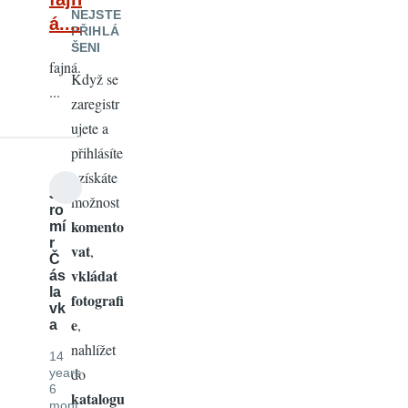
NEJSTE
á....
PŘIHLÁ
ŠENI
fajná.
Když se
...
zaregistr
ujete a
přihlásíte
, získáte
Ja
možnost
ro
komento
mí
r
vat
,
Č
vkládat
ás
la
fotografi
vk
e
,
a
nahlížet
14
do
years
6
katalogu
mont