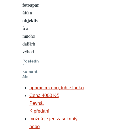
fotoapar
átů
a
objektiv
ů
a
mnoho
dalších
výhod.
Posledn
í
koment
áře
uprime receno, tuhle funkci
Cena 4000 Kč
Pevná.
K předání
možná je jen zaseknutý
nebo