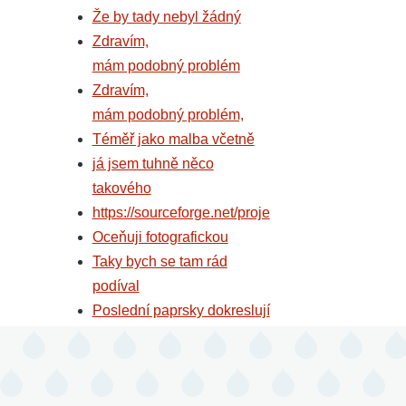
Že by tady nebyl žádný
Zdravím,
mám podobný problém
Zdravím,
mám podobný problém,
Téměř jako malba včetně
já jsem tuhně něco
takového
https://sourceforge.net/proje
Oceňuji fotografickou
Taky bych se tam rád
podíval
Poslední paprsky dokreslují