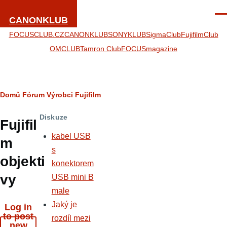
Přejít k hlavnímu obsahu
Men
CANONKLUB
FOCUSCLUB.CZ
CANONKLUB
SONYKLUB
SigmaClub
FujifilmClub
OMCLUB
Tamron Club
FOCUSmagazine
Drobečková
Domů
Fórum
Výrobci
Fujifilm
navigace
Diskuze
Fujifil
kabel USB
m
s
objekti
konektorem
vy
USB mini B
male
Jaký je
Log in
to post
rozdíl mezi
new