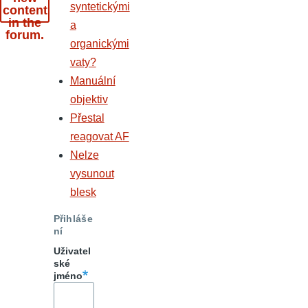
syntetickými
content
in the
a
forum.
organickými
vaty?
Manuální
objektiv
Přestal
reagovat AF
Nelze
vysunout
blesk
Přihláše
ní
Uživatel
ské
jméno