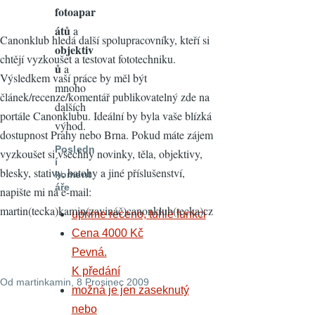
fotoapar
átů
a
Canonklub hledá další spolupracovníky, kteří si
objektiv
chtějí vyzkoušet a testovat fototechniku.
ů
a
Výsledkem vaší práce by měl být
mnoho
článek/recenze/komentář publikovatelný zde na
dalších
portále Canonklubu. Ideální by byla vaše blízká
výhod.
dostupnost Prahy nebo Brna. Pokud máte zájem
Posledn
vyzkoušet si všechny novinky, těla, objektivy,
í
blesky, stativy, batohy a jiné příslušenství,
koment
áře
napište mi na e-mail:
martin(tecka)kamin(zavináč)canonklub(tecka)cz
uprime receno, tuhle funkci
Cena 4000 Kč
Pevná.
K předání
Od
martinkamin
, 8 Prosinec 2009
možná je jen zaseknutý
nebo