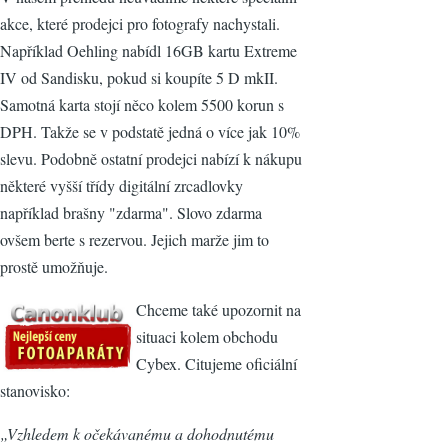
akce, které prodejci pro fotografy nachystali.
Například Oehling nabídl 16GB kartu Extreme
IV od Sandisku, pokud si koupíte 5 D mkII.
Samotná karta stojí něco kolem 5500 korun s
DPH. Takže se v podstatě jedná o více jak 10%
slevu. Podobně ostatní prodejci nabízí k nákupu
některé vyšší třídy digitální zrcadlovky
například brašny "zdarma". Slovo zdarma
ovšem berte s rezervou. Jejich marže jim to
prostě umožňuje.
Chceme také upozornit na
situaci kolem obchodu
Cybex. Citujeme oficiální
stanovisko:
„Vzhledem k očekávanému a dohodnutému