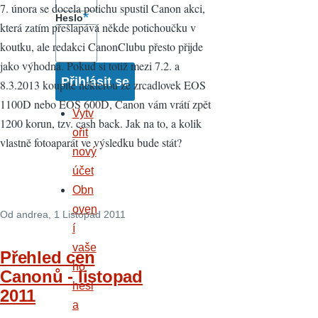
7. února se docela potichu spustil Canon akci,
Heslo
která zatím přešlapává někde potichoučku v
koutku, ale redakci CanonClubu přesto přijde
jako výhodná. Pokud si totiž mezi 7.2. a
8.3.2013 koupíte některou ze zrcadlovek EOS
1100D nebo EOS 600D, Canon vám vrátí zpět
Vytv
1200 korun, tzv. cash back. Jak na to, a kolik
ořit
vlastně fotoaparát ve výsledku bude stát?
nový
účet
Obn
oven
Od
andrea
, 1 Listopad 2011
í
vaše
Přehled cen
ho
Canonů - listopad
hesl
2011
a