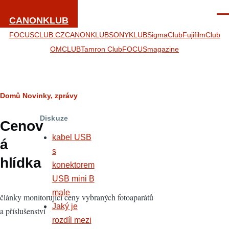
Přejít k hlavnímu obsahu
Men
CANONKLUB
FOCUSCLUB.CZ
CANONKLUB
SONYKLUB
SigmaClub
FujifilmClub
OMCLUB
Tamron Club
FOCUSmagazine
Drobečková
Domů
Novinky, zprávy
navigace
Diskuze
Cenov
kabel USB
á
s
hlídka
konektorem
USB mini B
male
články monitorující ceny vybraných fotoaparátů
Jaký je
a příslušenství
rozdíl mezi