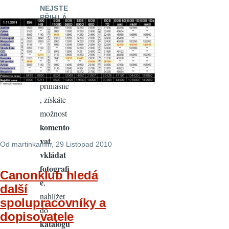
NEJSTE
PŘIHLÁ
ŠENI
Když se
zaregistr
ujete a
přihlásíte
, získáte
možnost
komento
vat
,
Od
martinkamin
, 29 Listopad 2010
vkládat
fotografi
Canonklub hledá
e
,
další
nahlížet
spolupracovníky a
do
dopisovatele
katalogu