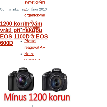
syntetickými
a
Od
martinkamin
, 14 Únor 2013
organickými
vaty?
1200 korun vám
Manuální
vrátí při nákupu
objektiv
EOS 1100D a EOS
Přestal
600D
reagovat AF
Nelze
vysunout
blesk
Přihláše
ní
Uživatel
ské
jméno