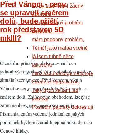
Před Vánoci - ceny
Že by tady nebyl žádný
se upravují směrem
Zdravím,
dolů, bude příští
mám podobný problém
rok představen 5D
Zdravím,
mkIII?
mám podobný problém,
Téměř jako malba včetně
já jsem tuhně něco
Čtenářům přinášíme další srovnání cen
takového
jednotlivých prodejců. V první tabulce najdete
https://sourceforge.net/proje
aktuální seznam cen. Před koncem roku a
Oceňuji fotografickou
Vánoci se ceny pravděpodobně již nepohnou
Taky bych se tam rád
směrem dolů. Zajímavým obchodem, který se
podíval
zatím neobjevuje v našem seznamu je
Poslední paprsky dokreslují
Pixmania, zatím vedeme jednání, za jakých
podmínek bychom zařadili její nabídku do naší
Cenové hlídky.