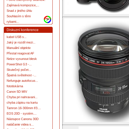
Zajímavá kompozice,...
Snad z jiného úhlu
Souhlasím s těmi
more
rybami...
Diskuzní konference
kabel USB s...
Jaký je rozdíl mezi...
Manuální objektiv
Přestal reagovat AF
Nelze vysunout blesk
PowerShot G3 -...
Skutečný počet...
Špatná světelnost -...
Nefunguje autofocus...
fototiskárna
Canon 5D MIV
Chyba pri nahravani...
chyba zápisu na kartu
Tamron 16-300mm f/3....
EOS 20D - systém....
Nástupce Canonu 30D
natáčanie videa s...