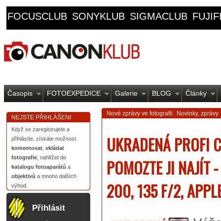
FOCUSCLUB
SONYKLUB
SIGMACLUB
FUJI
Časopis
FOTOEXPEDICE
Galerie
BLOG
Články
Nové zprávy ve fotografii
Novinky, zprávy
NEJSTE PŘIHLÁŠENI
Když se zaregistrujete a
UKRADENÁ PROFI 
přihlásíte, získáte možnost
komentovat
,
vkládat
fotografie
, nahlížet do
POMOZTE JI NAJÍT - 
katalogu fotoaparátů
a
objektivů
a mnoho dalších
200, 135 F/2, APPL
výhod.
Přihlásit