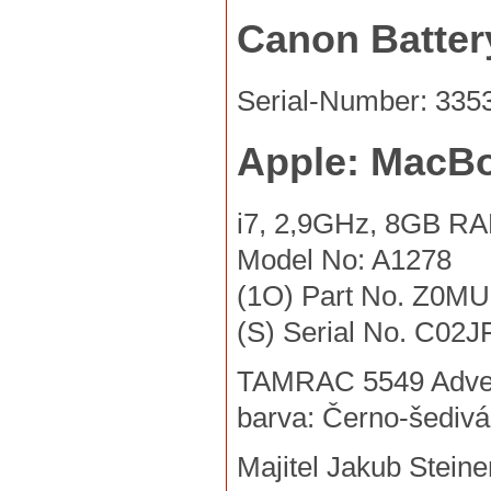
Canon Batter
Serial-Number: 335
Apple: MacBo
i7, 2,9GHz, 8GB R
Model No: A1278
(1O) Part No. Z0M
(S) Serial No. C02
TAMRAC 5549 Adven
barva: Černo-šedivá
Majitel Jakub Stein