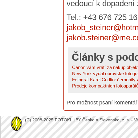
vedoucí k dopadení 
Tel.: +43 676 725 16
jakob_steiner@hotm
jakob.steiner@me.
Články s po
Canon vám vrátí za nákup objekti
New York vydal obrovské fotograf
Fotograf Karel Cudlín: černobílý v
Prodeje kompaktních fotoaparátů 
Pro možnost psaní komentá
(C) 2008-2025 FOTOKLUBY Česko a Slovensko, z. s. - Vešk