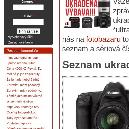
Váže
Jméno:
*
zprá
Heslo:
*
ukrad
*ult
nás na
fotobazaru
t
Vytvořit nový účet
Zaslat nové heslo
seznam a sériová čís
Poslední komentáře
https://t.me/pump_upp -...
Seznam ukra
uprime receno, tuhle...
Cena 4000 Kč Pevná. K...
možná je jen zaseknutý...
Že by tady nebyl žádný
Zdravím, mám podobný...
Zdravím, mám podobný...
Téměř jako malba včetně
já jsem tuhně něco...
https://sourceforge.net/...
Oceňuji fotografickou
Taky bych se tam rád...
Poslední paprsky...
Pěkně zachycený okamžik.