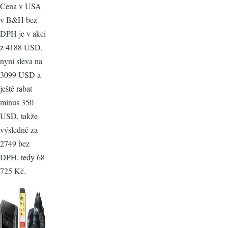
Cena v USA
v B&H bez
DPH je v akci
z 4188 USD,
nyní sleva na
3099 USD a
ještě rabat
mínus 350
USD, takže
výsledně za
2749 bez
DPH, tedy 68
725 Kč.