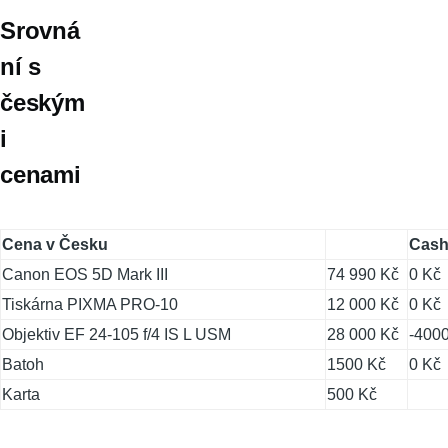
Srovná
ní s
českým
i
cenami
Cena v Česku
Cash
Canon EOS 5D Mark III
74 990 Kč
0 Kč
Tiskárna PIXMA PRO-10
12 000 Kč
0 Kč
Objektiv EF 24-105 f/4 IS L USM
28 000 Kč
-400
Batoh
1500 Kč
0 Kč
Karta
500 Kč