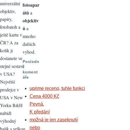
univerzální
fotoapar
objektiv,
átů
a
papíry,
objektiv
fotobatoh a
ů
a
ještě kartu v
mnoho
ČR? A za
dalších
kolik ji
výhod.
dostanete ve
Posledn
stejné sestavě
í
koment
v USA?
áře
Největší
uprime receno, tuhle funkci
prodejce v
Cena 4000 Kč
USA v New
Pevná.
Yorku B&H
K předání
nabídl
možná je jen zaseknutý
výhodný
nebo
balík s velkou