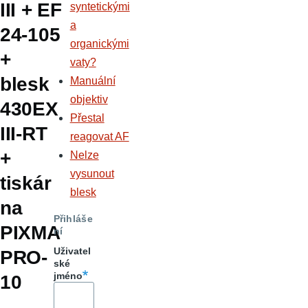
III + EF
syntetickými
a
24-105
organickými
+
vaty?
blesk
Manuální
objektiv
430EX
Přestal
III-RT
reagovat AF
+
Nelze
vysunout
tiskár
blesk
na
Přihláše
PIXMA
ní
Uživatel
PRO-
ské
jméno
10