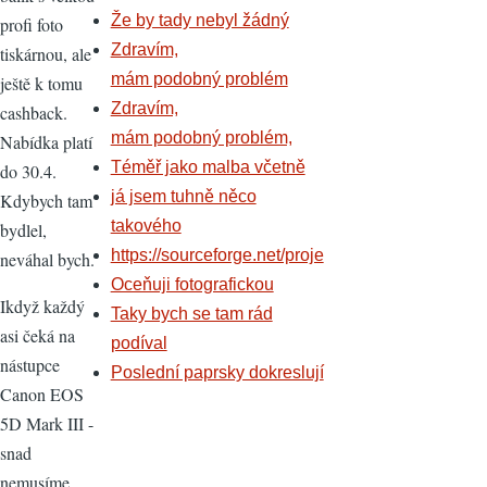
Že by tady nebyl žádný
profi foto
Zdravím,
tiskárnou, ale
mám podobný problém
ještě k tomu
Zdravím,
cashback.
mám podobný problém,
Nabídka platí
Téměř jako malba včetně
do 30.4.
já jsem tuhně něco
Kdybych tam
takového
bydlel,
https://sourceforge.net/proje
neváhal bych.
Oceňuji fotografickou
Ikdyž každý
Taky bych se tam rád
asi čeká na
podíval
nástupce
Poslední paprsky dokreslují
Canon EOS
5D Mark III -
snad
nemusíme