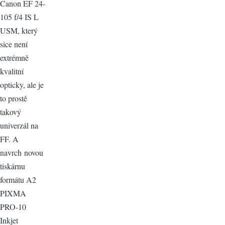
Canon EF 24-
105 f/4 IS L
USM, který
sice není
extrémně
kvalitní
opticky, ale je
to prostě
takový
univerzál na
FF. A
navrch novou
tiskárnu
formátu A2
PIXMA
PRO-10
Inkjet