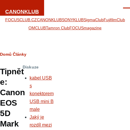
Přejít k hlavnímu obsahu
Men
CANONKLUB
FOCUSCLUB.CZ
CANONKLUB
SONYKLUB
SigmaClub
FujifilmClub
OMCLUB
Tamron Club
FOCUSmagazine
Drobečková
Domů
Články
navigace
Diskuze
Tipnět
kabel USB
e:
s
Canon
konektorem
EOS
USB mini B
male
5D
Jaký je
Mark
rozdíl mezi