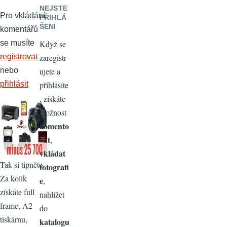
NEJSTE
Pro vkládání
PŘIHLÁ
ŠENI
komentářů
se musíte
Když se
registrovat
zaregistr
nebo
ujete a
přihlásit
přihlásíte
, získáte
možnost
komento
vat
,
vkládat
Tak si tipněte.
fotografi
Za kolik
e
,
získáte full
nahlížet
frame, A2
do
tiskárnu,
katalogu