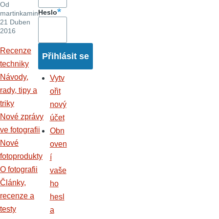
Od
Heslo
martinkamin
,
21 Duben
2016
Recenze
techniky
Návody,
Vytv
rady, tipy a
ořit
triky
nový
Nové zprávy
účet
ve fotografii
Obn
Nové
oven
fotoprodukty
í
O fotografii
vaše
Články,
ho
recenze a
hesl
testy
a