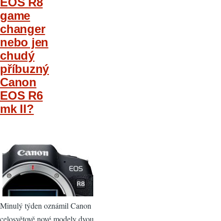
EOS R8
game
changer
nebo jen
chudý
příbuzný
Canon
EOS R6
mk II?
Minulý týden oznámil Canon
celosvětově nové modely dvou