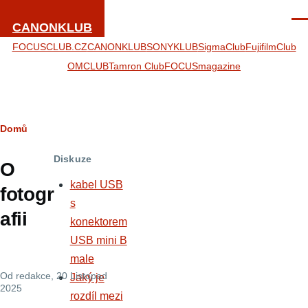
Přejít k hlavnímu obsahu
Men
CANONKLUB
FOCUSCLUB.CZ
CANONKLUB
SONYKLUB
SigmaClub
FujifilmClub
OMCLUB
Tamron Club
FOCUSmagazine
Drobečková
Domů
navigace
Diskuze
O
kabel USB
fotogr
s
afii
konektorem
USB mini B
male
Od
redakce
, 20 Listopad
Jaký je
2025
rozdíl mezi