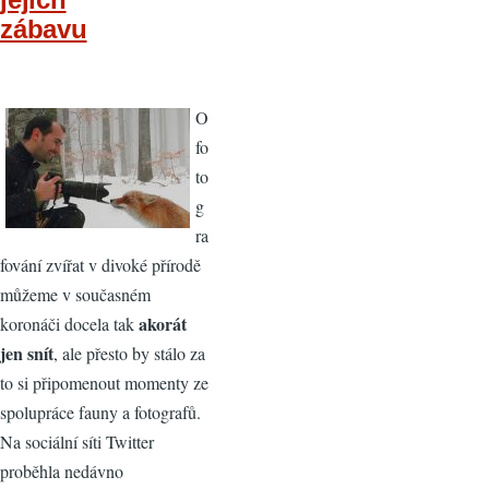
zábavu
O
fo
to
g
ra
fování zvířat v divoké přírodě
můžeme v současném
akorát
koronáči docela tak
jen snít
, ale přesto by stálo za
to si připomenout momenty ze
spolupráce fauny a fotografů.
Na sociální síti Twitter
proběhla nedávno