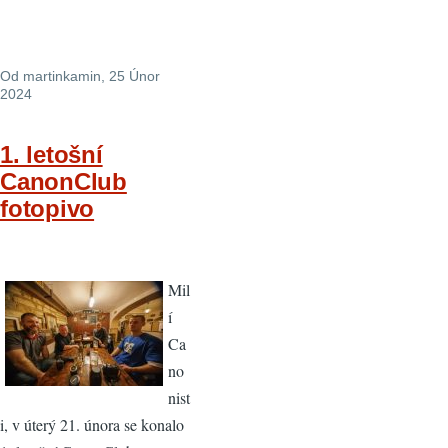
Od
martinkamin
, 25 Únor
2024
1. letošní
CanonClub
fotopivo
Mil
í
Ca
no
nist
i, v úterý 21. února se konalo