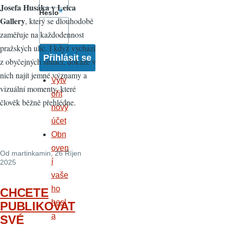
Josefa Husáka v Leica
Heslo
Gallery
, který se dlouhodobě
zaměřuje na každodennost
pražských ulic. I když vychází
z obyčejných situací, dokáže v
nich najít jemné významy a
Vytv
vizuální momenty, které
ořit
člověk běžně přehlédne.
nový
účet
Obn
oven
Od
martinkamin
, 26 Říjen
í
2025
vaše
ho
CHCETE
hesl
PUBLIKOVAT
a
SVÉ