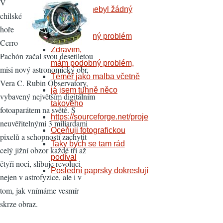
V
Že by tady nebyl žádný
chilské
Zdravím,
hoře
mám podobný problém
Cerro
Zdravím,
Pachón začal svou desetiletou
mám podobný problém,
misi nový astronomický obr,
Téměř jako malba včetně
Vera C. Rubin Observatory,
já jsem tuhně něco
vybavený největším digitálním
takového
fotoaparátem na světě. S
https://sourceforge.net/proje
neuvěřitelnými 3 miliardami
Oceňuji fotografickou
pixelů a schopností zachytit
Taky bych se tam rád
celý jižní obzor každé tři až
podíval
čtyři noci, slibuje revoluci
Poslední paprsky dokreslují
nejen v astrofyzice, ale i v
tom, jak vnímáme vesmír
skrze obraz.