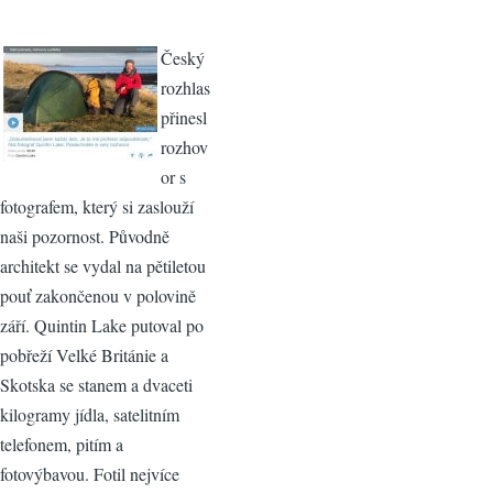
Český
rozhlas
přinesl
rozhov
or s
fotografem, který si zaslouží
naši pozornost. Původně
architekt se vydal na pětiletou
pouť zakončenou v polovině
září. Quintin Lake putoval po
pobřeží Velké Británie a
Skotska se stanem a dvaceti
kilogramy jídla, satelitním
telefonem, pitím a
fotovýbavou. Fotil nejvíce