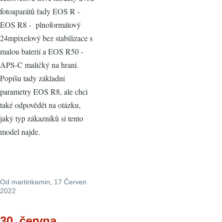
fotoaparátů řady EOS R -
EOS R8 - plnoformátový
24mpixelový bez stabilizace s
malou baterií a EOS R50 -
APS-C maličký na hraní.
Popíšu tady základní
parametry EOS R8, ale chci
také odpovědět na otázku,
jaký typ zákazníků si tento
model najde.
Od
martinkamin
, 17 Červen
2022
30. června