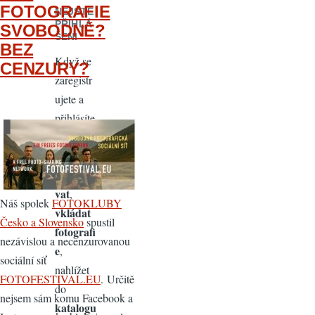
FOTOGRAFIE
NEJSTE
PŘIHLÁ
SVOBODNĚ?
ŠENI
BEZ
Když se
CENZURY?
zaregistr
ujete a
přihlásíte
, získáte
možnost
komento
vat
,
Náš spolek
FOTOKLUBY
vkládat
Česko a Slovensko
spustil
fotografi
nezávislou a necenzurovanou
e
,
sociální síť
nahlížet
FOTOFESTIVAL.EU
. Určitě
do
nejsem sám komu Facebook a
katalogu