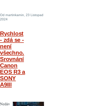
Od
martinkamin
, 23 Listopad
2024
Rychlost
- zdá se -
není
všechno.
Srovnání
Canon
EOS R3 a
SONY
A9III
Nedáv