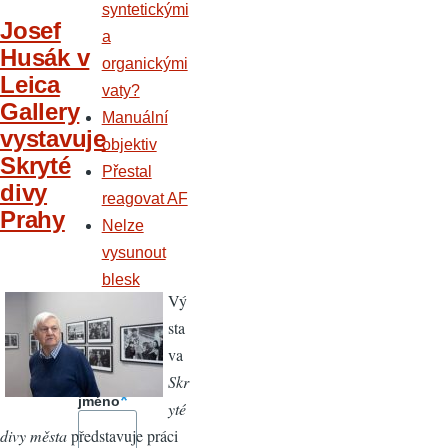
syntetickými
Josef
a
Husák v
organickými
Leica
vaty?
Gallery
Manuální
vystavuje
objektiv
Skryté
Přestal
divy
reagovat AF
Prahy
Nelze
vysunout
blesk
Vý
Přihláše
sta
ní
va
Uživatel
Skr
ské
jméno
yté
divy města
představuje práci