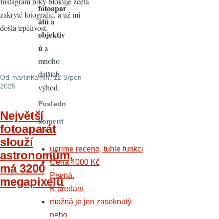
Instagram roky blokuje zcela
fotoapar
zakryté fotografie, a už mi
átů
a
došla trpělivost.
objektiv
ů
a
mnoho
dalších
Od
martinkamin
, 12 Srpen
výhod.
2025
Posledn
í
Největší
koment
fotoaparát
áře
slouží
uprime receno, tuhle funkci
astronomům,
Cena 4000 Kč
má 3200
Pevná.
megapixelů
K předání
možná je jen zaseknutý
nebo