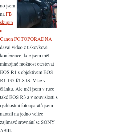
no jsem
na
FB
skupin
u
Canon FOTOPORADNA
dával video z tiskovkové
konference, kde jsem měl
mimojiné možnost otestovat
EOS R1 s objektivem EOS
R1 135 f/1.8 IS. Více v
článku. Ale měl jsem v ruce
také EOS R3 a v souvislosti s
rychlostmi fotoaparátů jsem
narazil na jedno velice
zajímavé srovnání se SONY
A9III.