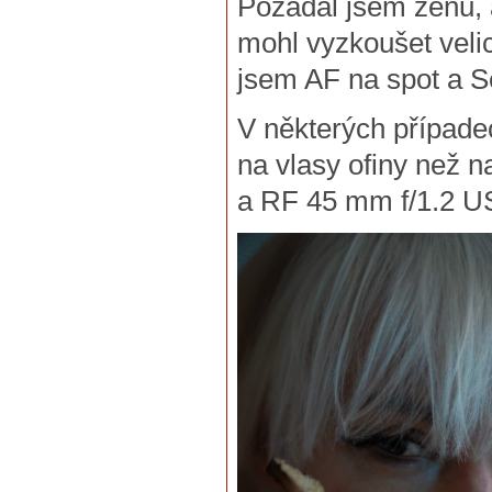
Požádal jsem ženu,
mohl vyzkoušet velic
jsem AF na spot a S
V některých případec
na vlasy ofiny než n
a RF 45 mm f/1.2 US