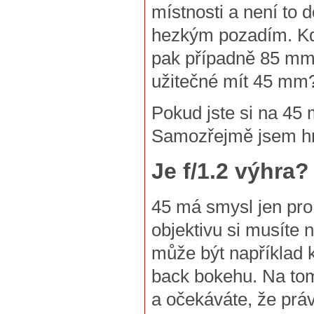
místnosti a není to 
hezkým pozadím. Kdy
pak případně 85 mm o
užitečné mít 45 mm?
Pokud jste si na 45
Samozřejmě jsem hn
Je f/1.2 výhra
45 má smysl jen pro 
objektivu si musíte n
může být například k
back bokehu. Na tom 
a očekáváte, že práv