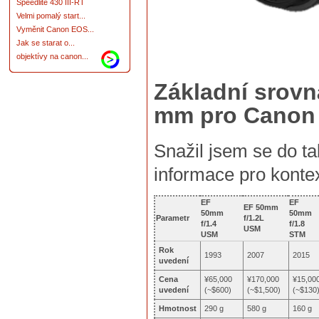
Speedlite 430 III-RT
Velmi pomalý start...
Vyměnit Canon EOS...
Jak se starat o...
objektívy na canon...
Základní srovn
mm pro Canon
Snažil jsem se do tab
informace pro kontex
EF
EF
EF 50mm
50mm
50mm
Parametr
f/1.2L
f/1.4
f/1.8
USM
USM
STM
Rok
1993
2007
2015
uvedení
Cena
¥65,000
¥170,000
¥15,00
uvedení
(~$600)
(~$1,500)
(~$130
Hmotnost
290 g
580 g
160 g