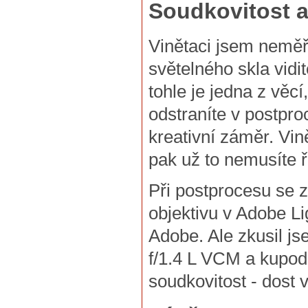
Soudkovitost a
Vinětaci jsem neměři
světelného skla vidit
tohle je jedna z věcí
odstraníte v postpro
kreativní záměr. Vině
pak už to nemusíte ř
Při postprocesu se 
objektivu v Adobe Li
Adobe. Ale zkusil js
f/1.4 L VCM a kupodi
soudkovitost - dos