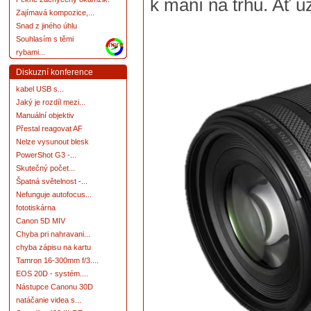
k mání na trhu. Ať
Zajímavá kompozice,...
Snad z jiného úhlu
Souhlasím s těmi
more
rybami...
Diskuzní konference
kabel USB s...
Jaký je rozdíl mezi...
Manuální objektiv
Přestal reagovat AF
Nelze vysunout blesk
PowerShot G3 -...
Skutečný počet...
Špatná světelnost -...
Nefunguje autofocus...
fototiskárna
Canon 5D MIV
Chyba pri nahravani...
chyba zápisu na kartu
Tamron 16-300mm f/3....
EOS 20D - systém....
Nástupce Canonu 30D
natáčanie videa s...