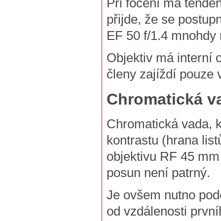
Při focení má tendenc
přijde, že se postup
EF 50 f/1.4 mnohdy 
Objektiv má interní 
členy zajíždí pouze 
Chromatická v
Chromatická vada, kt
kontrastu (hrana lis
objektivu RF 45 mm 
posun není patrný.
Je ovšem nutno podo
od vzdálenosti první