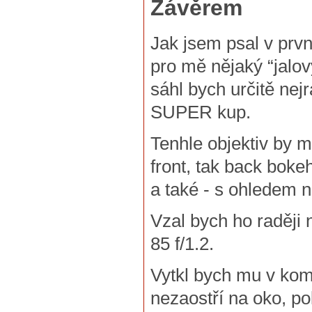
Závěrem
Jak jsem psal v prvn
pro mě nějaký “jalov
sáhl bych určitě nej
SUPER kup.
Tenhle objektiv by 
front, tak back bokeh
a také - s ohledem na
Vzal bych ho raději
85 f/1.2.
Vytkl bych mu v komb
nezaostří na oko, p