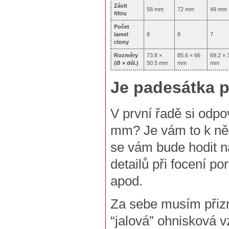
Závit
58 mm
72 mm
49 mm
filtru
Počet
lamel
8
8
7
clony
Rozměry
73.8 ×
85.6 × 66
69.2 × 
(Ø × dél.)
50.5 mm
mm
mm
Je padesátka p
V první řadě si odp
mm? Je vám to k ně
se vám bude hodit n
detailů při focení po
apod.
Za sebe musím přizn
“jalová” ohnisková v