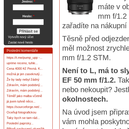
Jméno:
*
máte v ob
mm f/1.2 
Heslo:
*
zařadíte na nákupní
Těsně před odjezd
Vytvořit nový účet
Zaslat nové heslo
měl možnost zrychl
Poslední komentáře
mm f/1.2 STM.
https://t.me/pump_upp -...
uprime receno, tuhle...
Není to L, má to s
Cena 4000 Kč Pevná. K...
možná je jen zaseknutý...
EF 50 mm f/1.2.
Tak
Že by tady nebyl žádný
Zdravím, mám podobný...
nebo nekoupit? Jestl
Zdravím, mám podobný...
Téměř jako malba včetně
okolnostech.
já jsem tuhně něco...
https://sourceforge.net/...
Na úvod jsem připrav
Oceňuji fotografickou
Taky bych se tam rád...
vám mohla poskytnou
Poslední paprsky...
Pěkně zachycený okamžik.