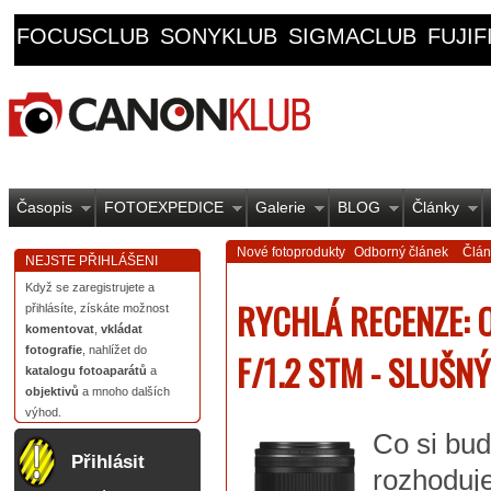
FOCUSCLUB
SONYKLUB
SIGMACLUB
FUJI
Časopis
FOTOEXPEDICE
Galerie
BLOG
Články
Nové fotoprodukty
Odborný článek
Člán
NEJSTE PŘIHLÁŠENI
Když se zaregistrujete a
RYCHLÁ RECENZE: 
přihlásíte, získáte možnost
komentovat
,
vkládat
fotografie
, nahlížet do
F/1.2 STM - SLUŠN
katalogu fotoaparátů
a
objektivů
a mnoho dalších
výhod.
Co si bu
Přihlásit
rozhoduje