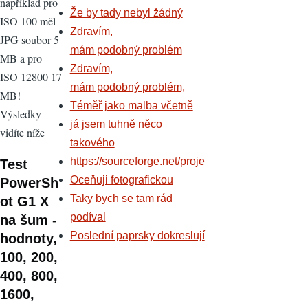
například pro
Že by tady nebyl žádný
ISO 100 měl
Zdravím,
JPG soubor 5
mám podobný problém
MB a pro
Zdravím,
ISO 12800 17
mám podobný problém,
MB!
Téměř jako malba včetně
Výsledky
já jsem tuhně něco
vidíte níže
takového
https://sourceforge.net/proje
Test
Oceňuji fotografickou
PowerSh
Taky bych se tam rád
ot G1 X
podíval
na šum -
Poslední paprsky dokreslují
hodnoty,
100, 200,
400, 800,
1600,