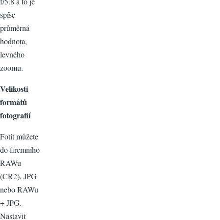
f/5.8 a to je
spíše
průměrná
hodnota,
levného
zoomu.
Velikosti
formátů
fotografií
Fotit můžete
do firemního
RAWu
(CR2), JPG
nebo RAWu
+ JPG.
Nastavit