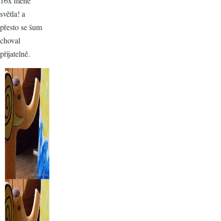
16x méně
světla! a
přesto se šum
choval
přijatelně.