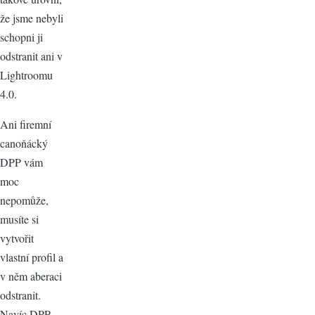
že jsme nebyli
schopni ji
odstranit ani v
Lightroomu
4.0.
Ani firemní
canoňácký
DPP vám
moc
nepomůže,
musíte si
vytvořit
vlastní profil a
v něm aberaci
odstranit.
Navíc DPP