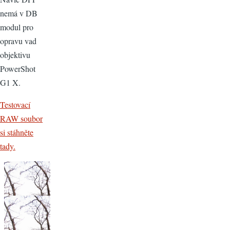
nemá v DB
modul pro
opravu vad
objektivu
PowerShot
G1 X.
Testovací
RAW soubor
si stáhněte
tady.