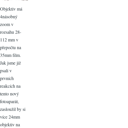
Objektiv má
4násobný
zoom v
rozsahu 28-
112 mm v
přepočtu na
35mm film.
Jak jsme již
psali v
prvních
reakcích na
tento nový
fotoaparát,
zasloužil by si
více 24mm
objektiv na