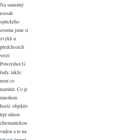
Na samotný
rozsah
optického
zoomu jsme si
zvykli u
předchozích
verzí
Powershot G
řady, takže
není co
namítat. Co je
mnohem
horší: objektiv
trpí silnou
chromatickou
vadou a to na
takové úrovni,