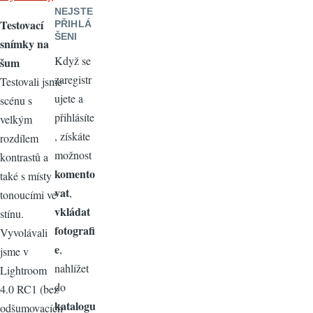
NEJSTE
Testovací
PŘIHLÁ
ŠENI
snímky na
Když se
šum
zaregistr
Testovali jsme
ujete a
scénu s
přihlásíte
velkým
, získáte
rozdílem
možnost
kontrastů a
komento
také s místy
vat
,
tonoucími ve
vkládat
stínu.
fotografi
Vyvolávali
e
,
jsme v
nahlížet
Lightroom
do
4.0 RC1 (bez
katalogu
odšumovacích