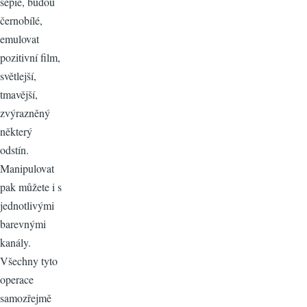
sépie, budou
černobílé,
emulovat
pozitivní film,
světlejší,
tmavější,
zvýrazněný
některý
odstín.
Manipulovat
pak můžete i s
jednotlivými
barevnými
kanály.
Všechny tyto
operace
samozřejmě