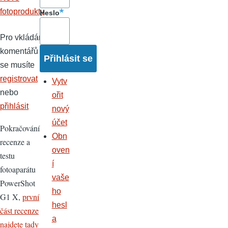
fotoprodukty
Heslo
Pro vkládání
komentářů
se musíte
registrovat
Vytv
nebo
ořit
přihlásit
nový
účet
Pokračování
Obn
recenze a
oven
testu
í
fotoaparátu
vaše
PowerShot
ho
G1 X,
první
hesl
část recenze
a
najdete tady