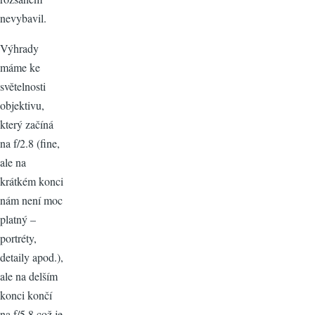
nevybavil.
Výhrady
máme ke
světelnosti
objektivu,
který začíná
na f/2.8 (fine,
ale na
krátkém konci
nám není moc
platný –
portréty,
detaily apod.),
ale na delším
konci končí
na f/5.8 což je