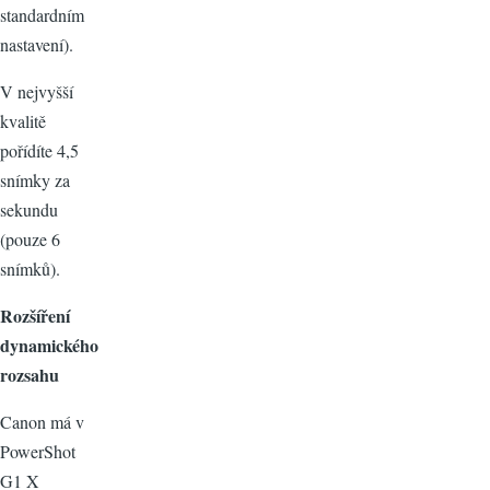
standardním
nastavení).
V nejvyšší
kvalitě
pořídíte 4,5
snímky za
sekundu
(pouze 6
snímků).
Rozšíření
dynamického
rozsahu
Canon má v
PowerShot
G1 X