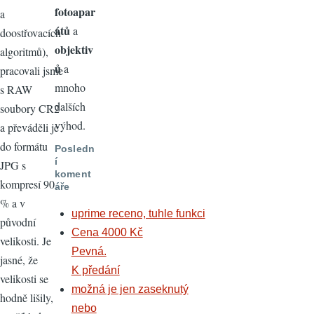
fotoapar
a
átů
a
doostřovacích
objektiv
algoritmů),
ů
a
pracovali jsme
mnoho
s RAW
dalších
soubory CR2
výhod.
a převáděli je
do formátu
Posledn
í
JPG s
koment
kompresí 90
áře
% a v
uprime receno, tuhle funkci
původní
Cena 4000 Kč
velikosti. Je
Pevná.
jasné, že
K předání
velikosti se
možná je jen zaseknutý
hodně lišily,
nebo