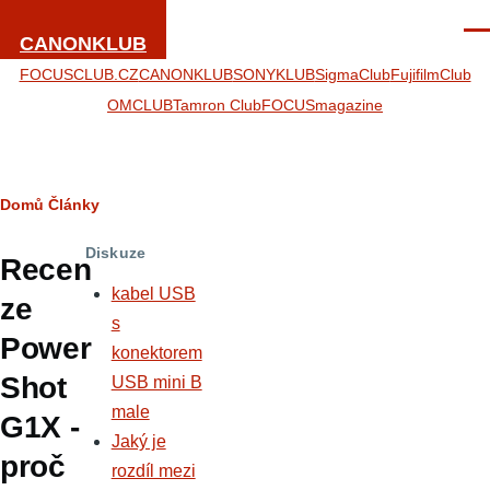
Přejít k hlavnímu obsahu
Men
CANONKLUB
FOCUSCLUB.CZ
CANONKLUB
SONYKLUB
SigmaClub
FujifilmClub
OMCLUB
Tamron Club
FOCUSmagazine
Drobečková
Domů
Články
navigace
Diskuze
Recen
kabel USB
ze
s
Power
konektorem
Shot
USB mini B
male
G1X -
Jaký je
proč
rozdíl mezi