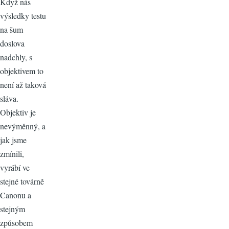
Když nás
výsledky testu
na šum
doslova
nadchly, s
objektivem to
není až taková
sláva.
Objektiv je
nevýměnný, a
jak jsme
zmínili,
vyrábí ve
stejné továrně
Canonu a
stejným
způsobem