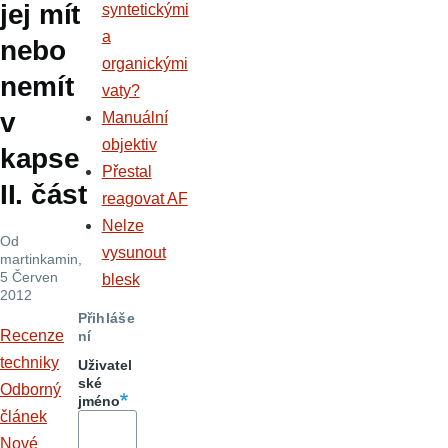
jej mít
syntetickými
a
nebo
organickými
nemít
vaty?
v
Manuální
objektiv
kapse
Přestal
II. část
reagovat AF
Nelze
Od
vysunout
martinkamin
,
5 Červen
blesk
2012
Přihláše
Recenze
ní
techniky
Uživatel
ské
Odborný
jméno
článek
Nové