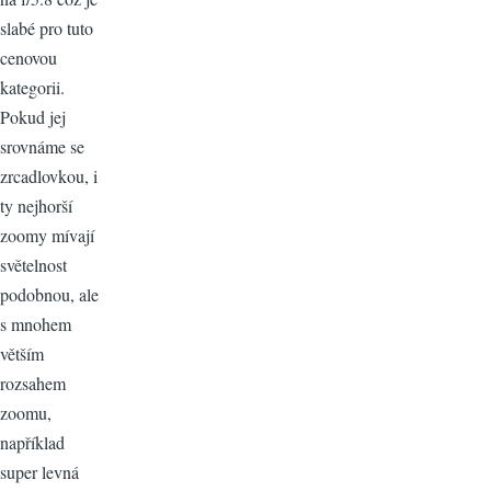
slabé pro tuto
cenovou
kategorii.
Pokud jej
srovnáme se
zrcadlovkou, i
ty nejhorší
zoomy mívají
světelnost
podobnou, ale
s mnohem
větším
rozsahem
zoomu,
například
super levná