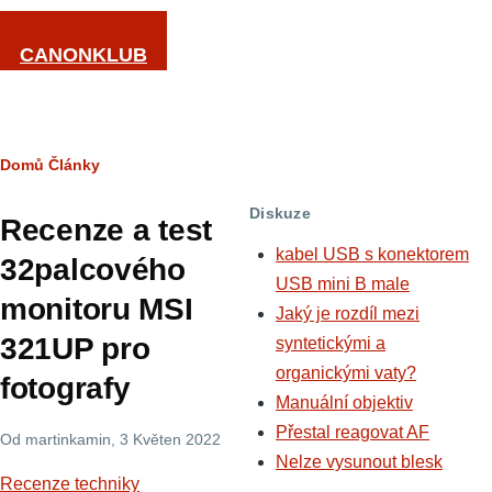
Přejít k hlavnímu obsahu
CANONKLUB
Drobečková
Domů
Články
navigace
Diskuze
Recenze a test
kabel USB s konektorem
32palcového
USB mini B male
monitoru MSI
Jaký je rozdíl mezi
321UP pro
syntetickými a
organickými vaty?
fotografy
Manuální objektiv
Přestal reagovat AF
Od
martinkamin
, 3 Květen 2022
Nelze vysunout blesk
Recenze techniky