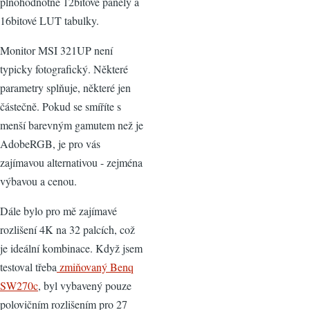
plnohodnotné 12bitové panely a
16bitové LUT tabulky.
Monitor MSI 321UP není
typicky fotografický. Některé
parametry splňuje, některé jen
částečně. Pokud se smíříte s
menší barevným gamutem než je
AdobeRGB, je pro vás
zajímavou alternativou - zejména
výbavou a cenou.
Dále bylo pro mě zajímavé
rozlišení 4K na 32 palcích, což
je ideální kombinace. Když jsem
testoval třeba
zmiňovaný Benq
SW270c
, byl vybavený pouze
polovičním rozlišením pro 27