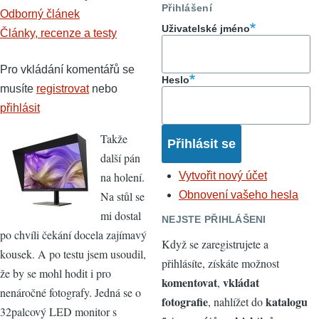
Přihlášení
Odborný článek
Uživatelské jméno
Články, recenze a testy
Pro vkládání komentářů se
Heslo
musíte
registrovat
nebo
přihlásit
Takže
další pán
na holení.
Vytvořit nový účet
Na stůl se
Obnovení vašeho hesla
mi dostal
NEJSTE PŘIHLÁŠENI
po chvíli čekání docela zajímavý
Když se zaregistrujete a
kousek. A po testu jsem usoudil,
přihlásíte, získáte možnost
že by se mohl hodit i pro
komentovat
vkládat
,
nenáročné fotografy. Jedná se o
fotografie
katalogu
, nahlížet do
32palcový LED monitor s