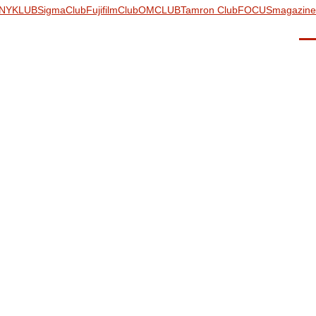
NYKLUB
SigmaClub
FujifilmClub
OMCLUB
Tamron Club
FOCUSmagazine
Men