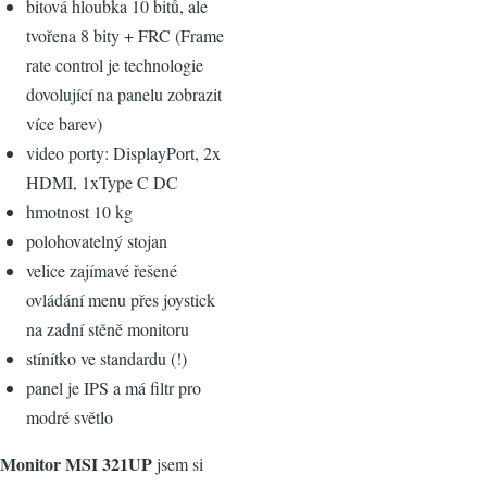
bitová hloubka 10 bitů, ale
tvořena 8 bity + FRC (Frame
rate control je technologie
dovolující na panelu zobrazit
více barev)
video porty: DisplayPort, 2x
HDMI, 1xType C DC
hmotnost 10 kg
polohovatelný stojan
velice zajímavé řešené
ovládání menu přes joystick
na zadní stěně monitoru
stínítko ve standardu (!)
panel je IPS a má filtr pro
modré světlo
Monitor MSI 321UP
jsem si