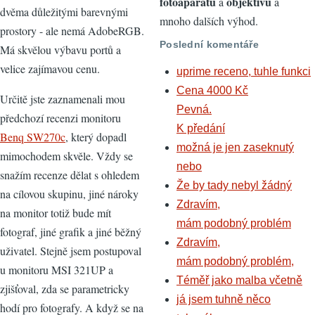
fotoaparátů
objektivů
a
a
dvěma důležitými barevnými
mnoho dalších výhod.
prostory - ale nemá AdobeRGB.
Poslední komentáře
Má skvělou výbavu portů a
velice zajímavou cenu.
uprime receno, tuhle funkci
Cena 4000 Kč
Určitě jste zaznamenali mou
Pevná.
předchozí recenzi monitoru
K předání
Benq SW270c
, který dopadl
možná je jen zaseknutý
mimochodem skvěle. Vždy se
nebo
snažím recenze dělat s ohledem
Že by tady nebyl žádný
na cílovou skupinu, jiné nároky
Zdravím,
na monitor totiž bude mít
mám podobný problém
fotograf, jiné grafik a jiné běžný
Zdravím,
uživatel. Stejně jsem postupoval
mám podobný problém,
u monitoru MSI 321UP a
Téměř jako malba včetně
zjišťoval, zda se parametricky
já jsem tuhně něco
hodí pro fotografy. A když se na