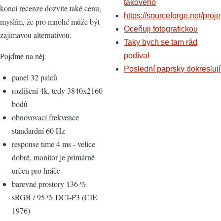
takového
konci recenze dozvíte také cenu,
https://sourceforge.net/proje
myslím, že pro mnohé může být
Oceňuji fotografickou
zajímavou alternativou.
Taky bych se tam rád
Pojďme na něj.
podíval
Poslední paprsky dokreslují
panel 32 palců
rozlišení 4k, tedy 3840x2160
bodů
obnovovací frekvence
standardní 60 Hz
response time 4 ms - velice
dobré, monitor je primárně
určen pro hráče
barevné prostory 136 %
sRGB / 95 % DCI-P3 (CIE
1976)