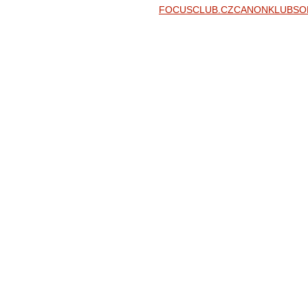
FOCUSCLUB.CZ
CANONKLUB
SO