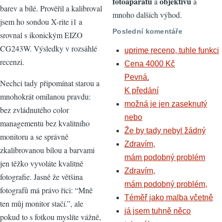
fotoaparátů
objektivů
a
a
barev a bílé. Prověřil a kalibroval
mnoho dalších výhod.
jsem ho sondou X-rite i1 a
Poslední komentáře
srovnal s ikonickým EIZO
CG243W. Výsledky v rozsáhlé
uprime receno, tuhle funkci
recenzi.
Cena 4000 Kč
Pevná.
Nechci tady připomínat starou a
K předání
mnohokrát omílanou pravdu:
možná je jen zaseknutý
bez zvládnutého color
nebo
managementu bez kvalitního
Že by tady nebyl žádný
monitoru a se správně
Zdravím,
zkalibrovanou bílou a barvami
mám podobný problém
jen těžko vyvoláte kvalitně
Zdravím,
fotografie. Jasně že většina
mám podobný problém,
fotografů má právo říci: “Mně
Téměř jako malba včetně
ten můj monitor stačí.”, ale
já jsem tuhně něco
pokud to s fotkou myslíte vážně,