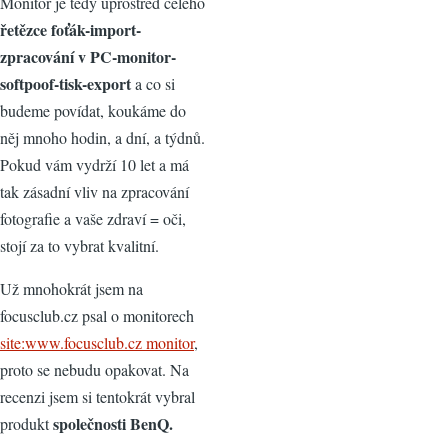
Monitor je tedy uprostřed celého
řetězce foťák-import-
zpracování v PC-monitor-
softpoof-tisk-export
a co si
budeme povídat, koukáme do
něj mnoho hodin, a dní, a týdnů.
Pokud vám vydrží 10 let a má
tak zásadní vliv na zpracování
fotografie a vaše zdraví = oči,
stojí za to vybrat kvalitní.
Už mnohokrát jsem na
focusclub.cz psal o monitorech
site:www.focusclub.cz monitor
,
proto se nebudu opakovat. Na
recenzi jsem si tentokrát vybral
společnosti BenQ.
produkt