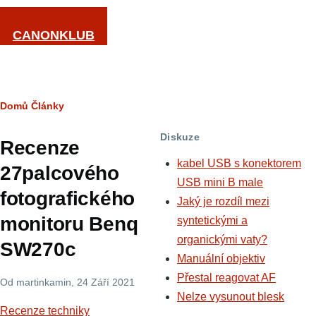
Přejít k hlavnímu obsahu
CANONKLUB
Drobečková
Domů
Články
navigace
Diskuze
Recenze
kabel USB s konektorem
27palcového
USB mini B male
fotografického
Jaký je rozdíl mezi
monitoru Benq
syntetickými a
organickými vaty?
SW270c
Manuální objektiv
Přestal reagovat AF
Od
martinkamin
, 24 Září 2021
Nelze vysunout blesk
Recenze techniky