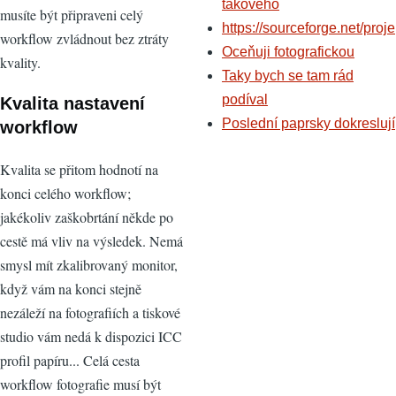
takového
musíte být připraveni celý
https://sourceforge.net/proje
workflow zvládnout bez ztráty
Oceňuji fotografickou
kvality.
Taky bych se tam rád
podíval
Kvalita nastavení
Poslední paprsky dokreslují
workflow
Kvalita se přitom hodnotí na
konci celého workflow;
jakékoliv zaškobrtání někde po
cestě má vliv na výsledek. Nemá
smysl mít zkalibrovaný monitor,
když vám na konci stejně
nezáleží na fotografiích a tiskové
studio vám nedá k dispozici ICC
profil papíru... Celá cesta
workflow fotografie musí být