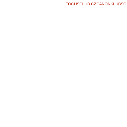
FOCUSCLUB.CZ
CANONKLUB
SO