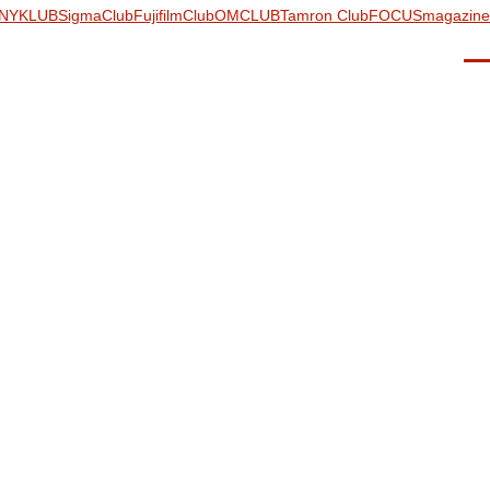
NYKLUB
SigmaClub
FujifilmClub
OMCLUB
Tamron Club
FOCUSmagazine
Men