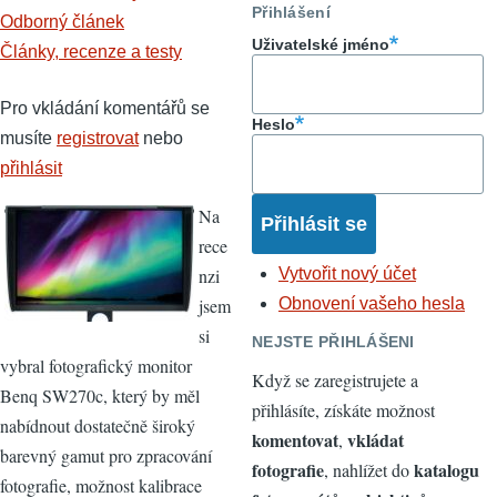
Přihlášení
Odborný článek
Uživatelské jméno
Články, recenze a testy
Pro vkládání komentářů se
Heslo
musíte
registrovat
nebo
přihlásit
Na
rece
nzi
Vytvořit nový účet
jsem
Obnovení vašeho hesla
si
NEJSTE PŘIHLÁŠENI
vybral fotografický monitor
Když se zaregistrujete a
Benq SW270c, který by měl
přihlásíte, získáte možnost
nabídnout dostatečně široký
komentovat
vkládat
,
barevný gamut pro zpracování
fotografie
katalogu
, nahlížet do
fotografie, možnost kalibrace