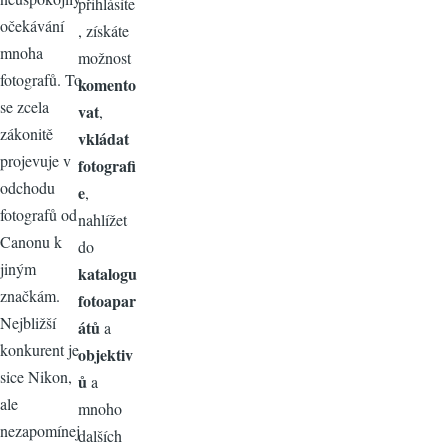
přihlásíte
očekávání
, získáte
mnoha
možnost
fotografů. To
komento
se zcela
vat
,
zákonitě
vkládat
projevuje v
fotografi
odchodu
e
,
fotografů od
nahlížet
Canonu k
do
jiným
katalogu
značkám.
fotoapar
Nejbližší
átů
a
konkurent je
objektiv
sice Nikon,
ů
a
ale
mnoho
nezapomínej
dalších