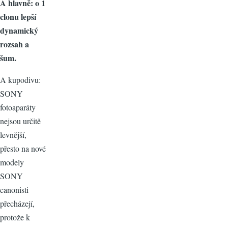
A hlavně: o 1
clonu lepší
dynamický
rozsah a
šum.
A kupodivu:
SONY
fotoaparáty
nejsou určitě
levnější,
přesto na nové
modely
SONY
canonisti
přecházejí,
protože k