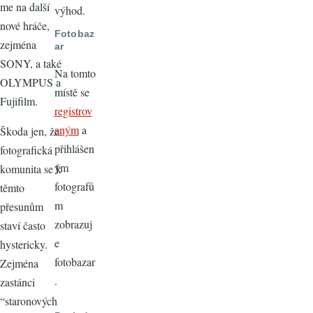
me na další
výhod.
nové hráče,
Fotobaz
zejména
ar
SONY, a také
Na tomto
OLYMPUS a
místě se
Fujifilm.
registrov
aným
a
Škoda jen, že
přihlášen
fotografická
ým
komunita se k
fotografů
těmto
m
přesunům
zobrazuj
staví často
e
hystericky.
fotobazar
Zejména
.
zastánci
“staronových