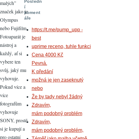
Posledn
malých”
í
značek jako je
koment
áře
Olympus
nebo Fujifilm.
https://t.me/pump_upp -
Fotoaparát je
best
nástroj a
uprime receno, tuhle funkci
každý, ať si
Cena 4000 Kč
vybere ten
Pevná.
svůj, jaký mu
K předání
vyhovuje.
možná je jen zaseknutý
Pokud více a
nebo
více
Že by tady nebyl žádný
fotografům
Zdravím,
vyhovuje
mám podobný problém
SONY, prostě
Zdravím,
si je kupují a
mám podobný problém,
pro ostatní
Téměř jako malba včetně