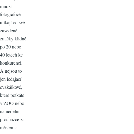
mnozí
fotografové
utíkají od své
zavedené
značky klidně
po 20 nebo
40 letech ke
konkurenci.
A nejsou to
jen ledajací
cvakálkové,
které potkáte
v ZOO nebo
na nedělní
procházce za
městem s