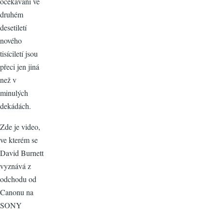
očekávání ve
druhém
desetiletí
nového
tisíciletí jsou
přeci jen jiná
než v
minulých
dekádách.
Zde je video,
ve kterém se
David Burnett
vyznává z
odchodu od
Canonu na
SONY