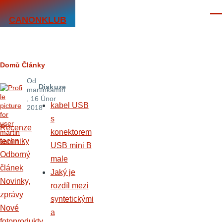
Přejít k hlavnímu obsahu
Men
CANONKLUB
Drobečková
Domů
Články
Od
navigace
Diskuze
martinkamin
, 16 Únor
kabel USB
2018
s
Recenze
konektorem
techniky
USB mini B
Odborný
male
článek
Jaký je
Novinky,
rozdíl mezi
zprávy
syntetickými
Nové
a
fotoprodukty