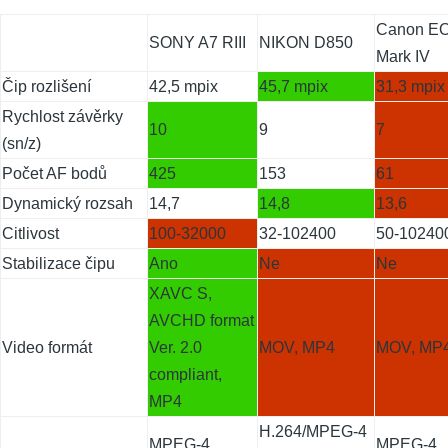
Canon E
SONY A7 RIII
NIKON D850
Mark IV
Čip rozlišení
42,5 mpix
45,7 mpix
31,3 mpix
Rychlost závěrky
10
9
7
(sn/z)
Počet AF bodů
425
153
61
Dynamický rozsah
14,7
14,8
13,6
Citlivost
100-32000
32-102400
50-10240
Stabilizace čipu
Ano
Ne
Ne
XAVC S,
AVCHD format
Video formát
Ver. 2.0
MOV, MP4
MOV, MP
compliant,
MP4
H.264/MPEG-4
MPEG-4
MPEG-4