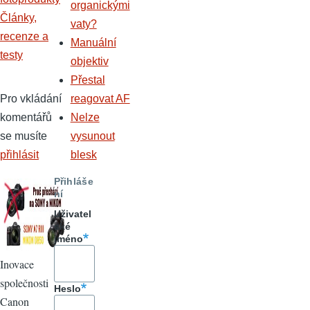
organickými
Články,
vaty?
recenze a
Manuální
testy
objektiv
Přestal
Pro vkládání
reagovat AF
komentářů
Nelze
se musíte
vysunout
přihlásit
blesk
Přihláše
ní
Uživatel
ské
jméno
Inovace
společnosti
Heslo
Canon