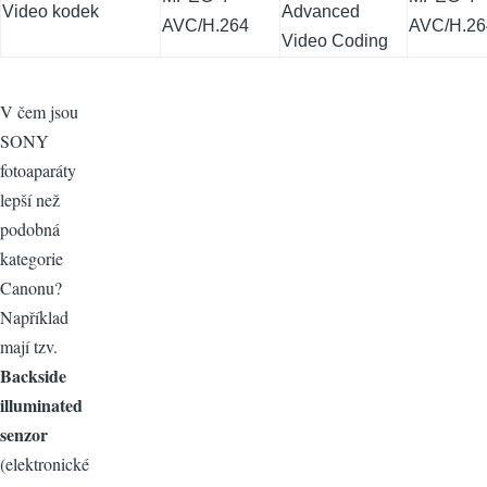
Video kodek
Advanced
AVC/H.264
AVC/H.26
Video Coding
V čem jsou
SONY
fotoaparáty
lepší než
podobná
kategorie
Canonu?
Například
mají tzv.
Backside
illuminated
senzor
(elektronické