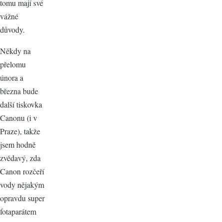
tomu mají své
vážné
důvody.
Někdy na
přelomu
února a
března bude
další tiskovka
Canonu (i v
Praze), takže
jsem hodně
zvědavý, zda
Canon rozčeří
vody nějakým
opravdu super
fotaparátem