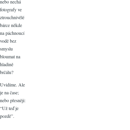
nebo nechá
fotografy ve
ztrouchnivělé
bárce někde
na páchnoucí
vodě bez
smyslu
bloumat na
hladině
brčálu?
Uvidíme. Ale
je na čase;
nebo přesněji:
“Už teď je
pozdě”.