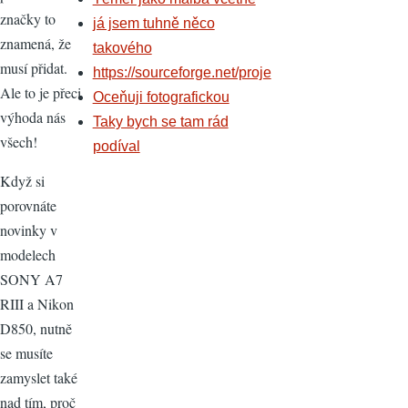
značky to
já jsem tuhně něco
znamená, že
takového
musí přidat.
https://sourceforge.net/proje
Ale to je přeci
Oceňuji fotografickou
výhoda nás
Taky bych se tam rád
všech!
podíval
Když si
porovnáte
novinky v
modelech
SONY A7
RIII a Nikon
D850, nutně
se musíte
zamyslet také
nad tím, proč