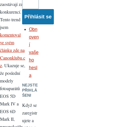
zaostávají za
konkurencí.
Tento trend
jsem
Obn
komentoval
oven
ve svém
í
článku zde na
vaše
Canonklubu.c
ho
z
. Ukazuje se,
hesl
že poslední
a
modely
NEJSTE
fotoaparátů
PŘIHLÁ
EOS 5D
ŠENI
Mark IV a
Když se
EOS 6D
zaregistr
Mark II,
ujete a
neuspokojily