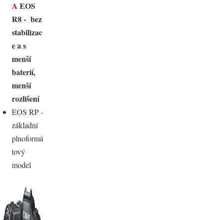
A
EOS
R8 - bez
stabilizac
e a s
menší
baterií,
menší
rozlišení
EOS RP -
základní
plnoformá
tový
model