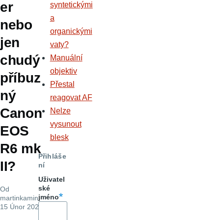
er
syntetickými
a
nebo
organickými
jen
vaty?
chudý
Manuální
objektiv
příbuz
Přestal
ný
reagovat AF
Canon
Nelze
vysunout
EOS
blesk
R6 mk
Přihláše
II?
ní
Uživatel
ské
Od
jméno
martinkamin
,
15 Únor 2023