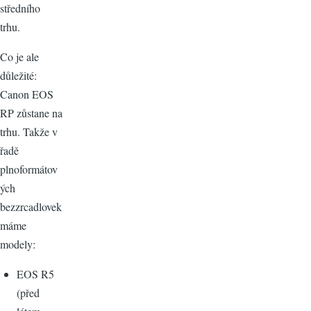
středního
trhu.
Co je ale
důležité:
Canon EOS
RP zůstane na
trhu. Takže v
řadě
plnoformátov
ých
bezzrcadlovek
máme
modely:
EOS R5
(před