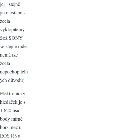
jej - stejně
jako ostatní -
zcela
vyklopitelný.
Sož SONY
ve stejné řadě
nemá (ze
zcela
nepochopiteln
ých důvodů).
Elektronický
hledáček je s
1 620 tisíci
body mírně
horší než u
EOS R5 a