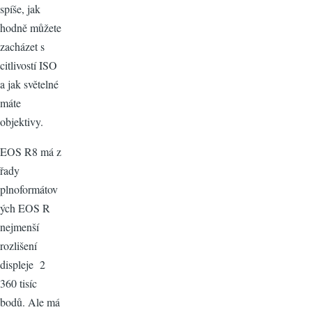
spíše, jak
hodně můžete
zacházet s
citlivostí ISO
a jak světelné
máte
objektivy.
EOS R8 má z
řady
plnoformátov
ých EOS R
nejmenší
rozlišení
displeje 2
360 tisíc
bodů. Ale má