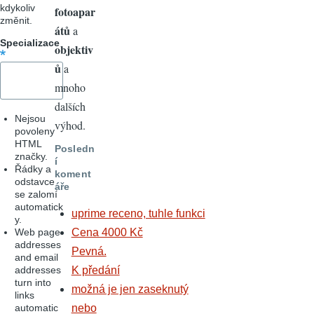
kdykoliv
fotoapar
změnit.
átů
a
Specializace
objektiv
ů
a
mnoho
dalších
Nejsou
výhod.
povoleny
HTML
Posledn
značky.
í
Řádky a
koment
odstavce
áře
se zalomí
automatick
uprime receno, tuhle funkci
y.
Web page
Cena 4000 Kč
addresses
Pevná.
and email
addresses
K předání
turn into
možná je jen zaseknutý
links
automatic
nebo