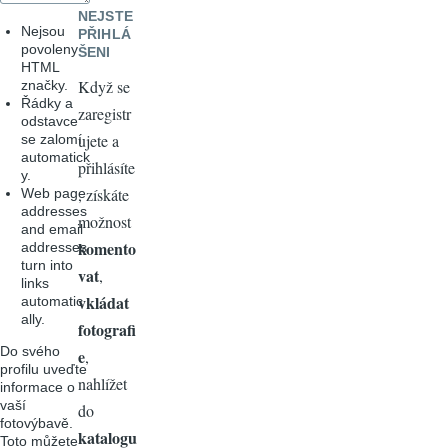
NEJSTE
Nejsou
PŘIHLÁ
povoleny
ŠENI
HTML
Když se
značky.
Řádky a
zaregistr
odstavce
ujete a
se zalomí
automatick
přihlásíte
y.
, získáte
Web page
addresses
možnost
and email
komento
addresses
turn into
vat
,
links
vkládat
automatic
ally.
fotografi
Do svého
e
,
profilu uveďte
nahlížet
informace o
vaší
do
fotovýbavě.
katalogu
Toto můžete