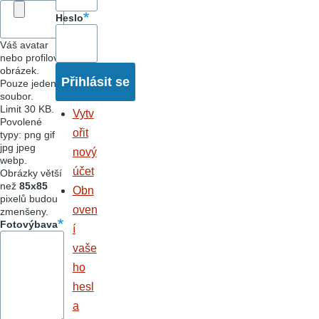
Heslo
Váš avatar
nebo profilový
obrázek.
Pouze jeden
soubor.
Limit 30 KB.
Vytv
Povolené
ořit
typy: png gif
jpg jpeg
nový
webp.
účet
Obrázky větší
než
85x85
Obn
pixelů budou
oven
zmenšeny.
Fotovýbava
í
vaše
ho
hesl
a