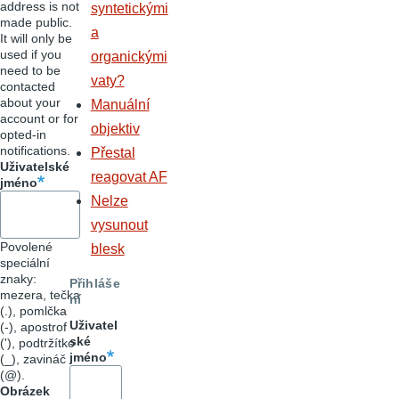
address is not
syntetickými
made public.
a
It will only be
used if you
organickými
need to be
vaty?
contacted
about your
Manuální
account or for
objektiv
opted-in
notifications.
Přestal
Uživatelské
reagovat AF
jméno
Nelze
vysunout
Povolené
blesk
speciální
znaky:
Přihláše
mezera, tečka
ní
(.), pomlčka
Uživatel
(-), apostrof
ské
('), podtržítko
jméno
(_), zavináč
(@).
Obrázek