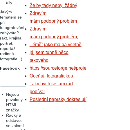
ally.
Že by tady nebyl žádný
Jakým
Zdravím,
tématem se
mám podobný problém
při
fotografování
Zdravím,
zabýváte?
mám podobný problém,
(akt, krajina,
portrét,
Téměř jako malba včetně
reportáž,
já jsem tuhně něco
rodinná
fotografie...)
takového
https://sourceforge.net/proje
Facebook
Oceňuji fotografickou
Taky bych se tam rád
podíval
Nejsou
Poslední paprsky dokreslují
povoleny
HTML
značky.
Řádky a
odstavce
se zalomí