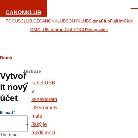
Přejít k hlavnímu obsahu
Men
CANONKLUB
FOCUSCLUB.CZ
CANONKLUB
SONYKLUB
SigmaClub
FujifilmClub
OMCLUB
Tamron Club
FOCUSmagazine
Drobečková
Domů
Hlavní
navigace
Diskuze
záložky
Vytvoř
kabel USB
it nový
s
účet
konektorem
USB mini B
E-mail
male
Jaký je
rozdíl mezi
The email