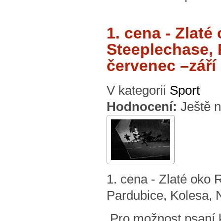
1. cena - Zla
Steeplechase, 
červenec –září 
V kategorii
Sport
Hodnocení:
Ještě 
1. cena - Zlaté o
Pardubice, Kolesa, N
Pro možnost psaní