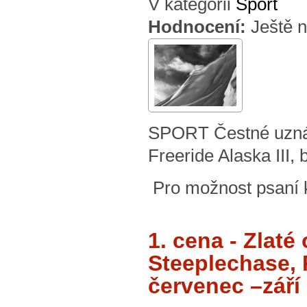
V kategorii
Sport
Hodnocení:
Ještě 
SPORT Čestné uzná
Freeride Alaska III,
Pro možnost psaní
1. cena - Zla
Steeplechase, 
červenec –září 