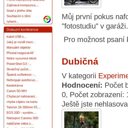
Zajímavá kompozice,...
Snad z jiného úhlu
Můj první pokus naf
Souhlasím s těmi
more
rybami...
"fotostudiu" v garáži.
Diskuzní konference
kabel USB s...
Pro možnost psaní
Jaký je rozdíl mezi...
Manuální objektiv
Přestal reagovat AF
Dubičná
Nelze vysunout blesk
PowerShot G3 -...
Skutečný počet...
V kategorii
Experime
Špatná světelnost -...
Nefunguje autofocus...
Hodnocení:
Počet 
fototiskárna
Canon 5D MIV
0
, Počet zobrazení:
Chyba pri nahravani...
Ještě jste nehlasova
chyba zápisu na kartu
Tamron 16-300mm f/3....
EOS 20D - systém....
Nástupce Canonu 30D
natáčanie videa s...