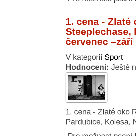
1. cena - Zla
Steeplechase, 
červenec –září 
V kategorii
Sport
Hodnocení:
Ještě 
1. cena - Zlaté o
Pardubice, Kolesa, N
Pro možnost psaní