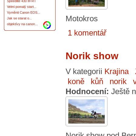
Speedlite 430 III-RT
Velmi pomalý start...
Vyměnit Canon EOS...
Motokros
Jak se starat o...
objektívy na canon...
1 komentář
Norik show
V kategorii
Krajina
koně
kůň
norik
Hodnocení:
Ještě 
Norik show pod Bern