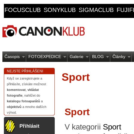
FOCUSCLUB
SONYKLUB
SIGMACLUB
FUJI
Časopis
FOTOEXPEDICE
Galerie
BLOG
Články
NEJSTE PŘIHLÁŠENI
Sport
Když se zaregistrujete a
přihlásíte, získáte možnost
komentovat
,
vkládat
fotografie
, nahlížet do
katalogu fotoaparátů
a
objektivů
a mnoho dalších
Sport
výhod.
V kategorii
Sport
Přihlásit