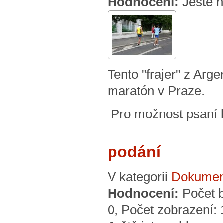
Hodnocení:
Ještě 
Tento "frajer" z Arg
maratón v Praze.
Pro možnost psaní
podání
V kategorii
Dokumen
Hodnocení:
Počet 
0
, Počet zobrazení: