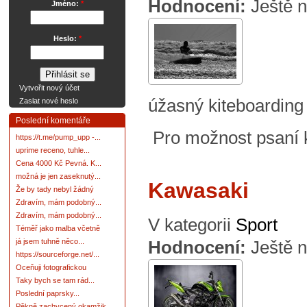
Hodnocení:
Ještě 
Jméno:
*
Heslo:
*
Vytvořit nový účet
úžasný kiteboarding 
Zaslat nové heslo
Poslední komentáře
Pro možnost psaní
https://t.me/pump_upp -...
uprime receno, tuhle...
Cena 4000 Kč Pevná. K...
možná je jen zaseknutý...
Kawasaki
Že by tady nebyl žádný
Zdravím, mám podobný...
Zdravím, mám podobný...
V kategorii
Sport
Téměř jako malba včetně
já jsem tuhně něco...
Hodnocení:
Ještě 
https://sourceforge.net/...
Oceňuji fotografickou
Taky bych se tam rád...
Poslední paprsky...
Pěkně zachycený okamžik.