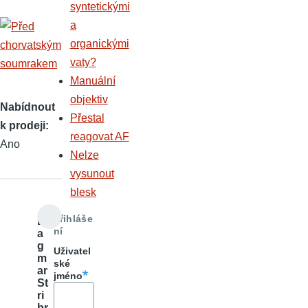
syntetickými
a
organickými
vaty?
Manuální
objektiv
Nabídnout
Přestal
k prodeji
reagovat AF
Ano
Nelze
vysunout
blesk
Přihláše
D
ní
a
g
Uživatel
m
ské
ar
jméno
St
ri
br