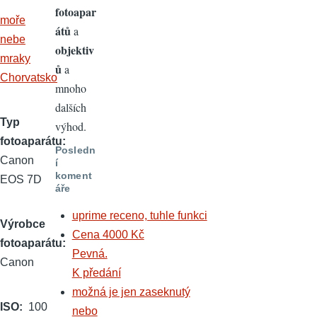
fotoapar
moře
átů
a
nebe
objektiv
mraky
ů
a
Chorvatsko
mnoho
dalších
Typ
výhod.
fotoaparátu
Posledn
Canon
í
koment
EOS 7D
áře
uprime receno, tuhle funkci
Výrobce
Cena 4000 Kč
fotoaparátu
Pevná.
Canon
K předání
možná je jen zaseknutý
ISO
100
nebo