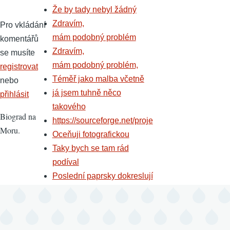
Že by tady nebyl žádný
Zdravím,
Pro vkládání
mám podobný problém
komentářů
Zdravím,
se musíte
mám podobný problém,
registrovat
Téměř jako malba včetně
nebo
já jsem tuhně něco
přihlásit
takového
Biograd na
https://sourceforge.net/proje
Moru.
Oceňuji fotografickou
Taky bych se tam rád
podíval
Poslední paprsky dokreslují