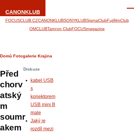
Přejít k hlavnímu obsahu
Men
CANONKLUB
FOCUSCLUB.CZ
CANONKLUB
SONYKLUB
SigmaClub
FujifilmClub
OMCLUB
Tamron Club
FOCUSmagazine
Drobečková
Domů
Fotogalerie
Krajina
navigace
Diskuze
Před
kabel USB
chorv
s
atský
konektorem
m
USB mini B
male
soumr
Jaký je
akem
rozdíl mezi