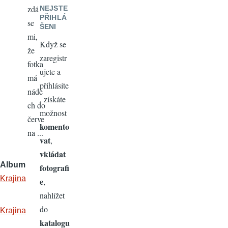
zdá
NEJSTE
PŘIHLÁ
se
ŠENI
mi,
Když se
že
zaregistr
fotka
ujete a
má
přihlásíte
náde
, získáte
ch do
možnost
červe
komento
na ...
vat
,
vkládat
Album
fotografi
Krajina
e
,
nahlížet
do
Krajina
katalogu