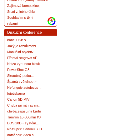
Zajímavá kompozice,...
Snad z jiného úhlu
Souhlasím s těmi
more
rybami...
Diskuzní konference
kabel USB s...
Jaký je rozdíl mezi...
Manuální objektiv
Přestal reagovat AF
Nelze vysunout blesk
PowerShot G3 -...
Skutečný počet...
Špatná světelnost -...
Nefunguje autofocus...
fototiskárna
Canon 5D MIV
Chyba pri nahravani...
chyba zápisu na kartu
Tamron 16-300mm f/3....
EOS 20D - systém....
Nástupce Canonu 30D
natáčanie videa s...