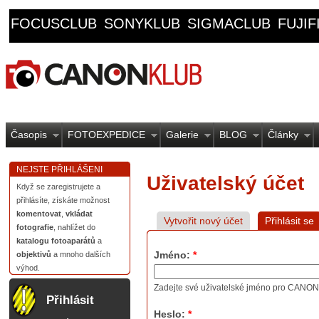
FOCUSCLUB
SONYKLUB
SIGMACLUB
FUJI
Časopis
FOTOEXPEDICE
Galerie
BLOG
Články
NEJSTE PŘIHLÁŠENI
Uživatelský účet
Když se zaregistrujete a
přihlásíte, získáte možnost
komentovat
,
vkládat
Vytvořit nový účet
Přihlásit se
fotografie
, nahlížet do
katalogu fotoaparátů
a
Jméno:
*
objektivů
a mnoho dalších
výhod.
Zadejte své uživatelské jméno pro CANO
Přihlásit
Heslo:
*