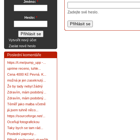
Jméno:
*
Zadejte své heslo.
Heslo:
*
Vytvořit nový účet
Zaslat nové heslo
Poslední komentáře
https://t.me/pump_upp -...
uprime receno, tuhle...
Cena 4000 Kč Pevná. K...
možná je jen zaseknutý...
Že by tady nebyl žádný
Zdravím, mám podobný...
Zdravím, mám podobný...
Téměř jako malba včetně
já jsem tuhně něco...
https://sourceforge.net/...
Oceňuji fotografickou
Taky bych se tam rád...
Poslední paprsky...
Pěkně zachycený okamžik.