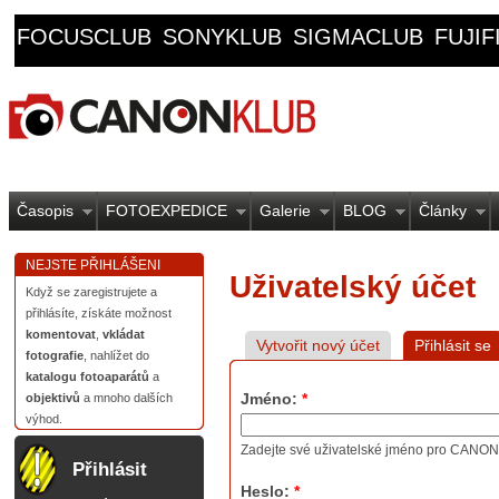
FOCUSCLUB
SONYKLUB
SIGMACLUB
FUJI
Časopis
FOTOEXPEDICE
Galerie
BLOG
Články
NEJSTE PŘIHLÁŠENI
Uživatelský účet
Když se zaregistrujete a
přihlásíte, získáte možnost
komentovat
,
vkládat
Vytvořit nový účet
Přihlásit se
fotografie
, nahlížet do
katalogu fotoaparátů
a
Jméno:
*
objektivů
a mnoho dalších
výhod.
Zadejte své uživatelské jméno pro CANO
Přihlásit
Heslo:
*