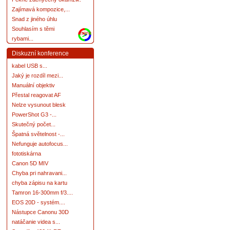
Zajímavá kompozice,...
Snad z jiného úhlu
Souhlasím s těmi
more
rybami...
Diskuzní konference
kabel USB s...
Jaký je rozdíl mezi...
Manuální objektiv
Přestal reagovat AF
Nelze vysunout blesk
PowerShot G3 -...
Skutečný počet...
Špatná světelnost -...
Nefunguje autofocus...
fototiskárna
Canon 5D MIV
Chyba pri nahravani...
chyba zápisu na kartu
Tamron 16-300mm f/3....
EOS 20D - systém....
Nástupce Canonu 30D
natáčanie videa s...