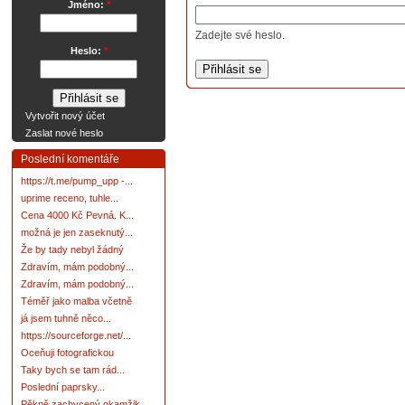
Jméno:
*
Zadejte své heslo.
Heslo:
*
Vytvořit nový účet
Zaslat nové heslo
Poslední komentáře
https://t.me/pump_upp -...
uprime receno, tuhle...
Cena 4000 Kč Pevná. K...
možná je jen zaseknutý...
Že by tady nebyl žádný
Zdravím, mám podobný...
Zdravím, mám podobný...
Téměř jako malba včetně
já jsem tuhně něco...
https://sourceforge.net/...
Oceňuji fotografickou
Taky bych se tam rád...
Poslední paprsky...
Pěkně zachycený okamžik.